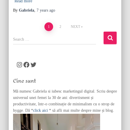
Read more
By
Gabriela
,
7 years
ago
Posts
1
2
NEXT
pagination
S
e
a
r
c
Instagram
Facebook
Twitter
h
f
Cine sunt
o
r
Mă numesc Gabriela si iubesc marketingul digital. Scriu despre
:
universul unei femei la 30 de ani: divertisment și
productivitate, într-o combinație de minimalism cu o strop de
hygge. Dă *
click aici
* să afli mai multe despre mine și blog.