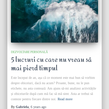
DEZVOLTARE PERSONALĂ
5 lucruri cu care nu vreau să
mai pierd timpul
Este început de an, așa că ce moment este mai bun să vorbim
despre obiceiuri, dacă nu acum? Proaste, bune, nu le pun
etichete, nu asta contează. Am ajuns să-mi analizez activitățile
și obiceiurile după cum mă fac să mă simt. Asta ar trebui să
conteze pentru fiecare dintre noi.
Read more
By
Gabriela
,
6 years
ago