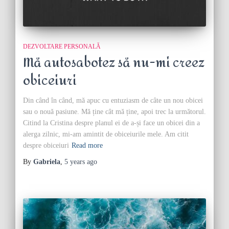
DEZVOLTARE PERSONALĂ
Mă autosabotez să nu-mi creez
obiceiuri
Din când în când, mă apuc cu entuziasm de câte un nou obicei
sau o nouă pasiune. Mă ține cât mă ține, apoi trec la următorul.
Citind la Cristina despre planul ei de a-și face un obicei din a
alerga zilnic, mi-am amintit de obiceiurile mele. Am citit
despre obiceiuri
Read more
By
Gabriela
,
5 years
ago