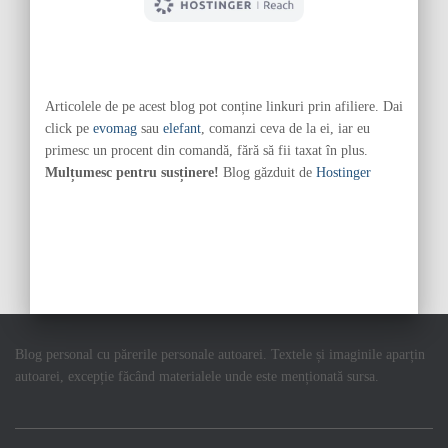
Articolele de pe acest blog pot conține linkuri prin afiliere. Dai
click pe
evomag
sau
elefant
, comanzi ceva de la ei, iar eu
primesc un procent din comandă, fără să fii taxat în plus.
Mulțumesc pentru susținere!
Blog găzduit de
Hostinger
Blog personal cu părerile personale autoarei. Textele și imaginile aparțin
autoarei, excepție făcând materialele unde este menționată sursa.