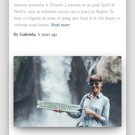
lansarea sezonului 4. Primele 2 sezoane m-au ținut lipită de
Netflix, apoi au schimbat actrița care o joacă pe Regină. În
timp ce trăgeam de mine să ajung spre final și să văd despre ce
vorbește toată lumea,
Read more
By
Gabriela
,
6 years
ago