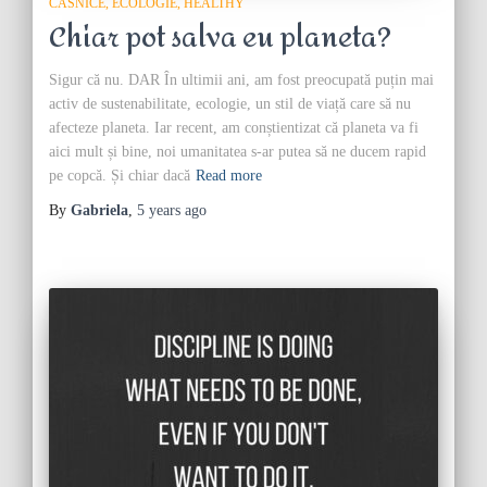
CASNICE
ECOLOGIE
HEALTHY
Chiar pot salva eu planeta?
Sigur că nu. DAR În ultimii ani, am fost preocupată puțin mai
activ de sustenabilitate, ecologie, un stil de viață care să nu
afecteze planeta. Iar recent, am conștientizat că planeta va fi
aici mult și bine, noi umanitatea s-ar putea să ne ducem rapid
pe copcă. Și chiar dacă
Read more
By
Gabriela
,
5 years
ago