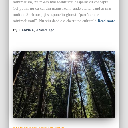
minimalism, nu m-am mai identificat neapărat cu conceptul.
Cel puțin, nu cu cel din mainstream, unde atunci când ai mai
mult de 3 tricouri, ți se spune în glumă: ”parcă erai cu
minimalismul”. Nu știu dacă e o chestiune culturală
Read more
By
Gabriela
,
4 years
ago