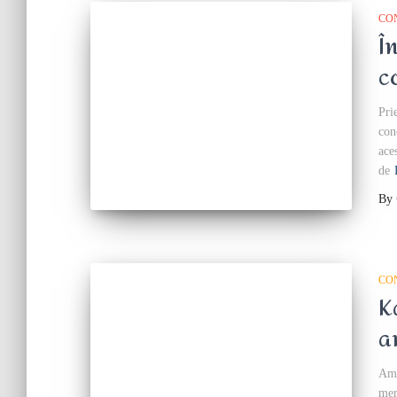
CO
Î
c
Pri
con
ace
de
By
CO
K
a
Am 
mer