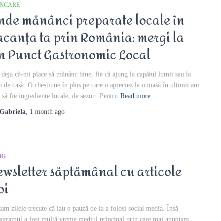
NCARE
nde mănânci preparate locale în
acanța ta prin România: mergi la
n Punct Gastronomic Local
i deja că-mi place să mănânc bine, fie că ajung la capătul lumii sau la
 de casă. O chestiune în plus pe care o apreciez la o masă în ultimii ani
e să fie ingrediente locale, de sezon. Pentru
Read more
Gabriela
,
1 month
ago
OG
ewsletter săptămânal cu articole
oi
iam zilele trecute că iau o pauză de la a folosi social media. Însă
tagramul a fost multă vreme mediul principal prin care mai anunțam