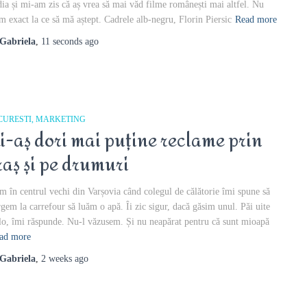
ia și mi-am zis că aș vrea să mai văd filme românești mai altfel. Nu
am exact la ce să mă aștept. Cadrele alb-negru, Florin Piersic
Read more
Gabriela
,
11 seconds
ago
CURESTI
MARKETING
i-aș dori mai puține reclame prin
raș și pe drumuri
m în centrul vechi din Varșovia când colegul de călătorie îmi spune să
gem la carrefour să luăm o apă. Îi zic sigur, dacă găsim unul. Păi uite
lo, îmi răspunde. Nu-l văzusem. Și nu neapărat pentru că sunt mioapă
ad more
Gabriela
,
2 weeks
ago