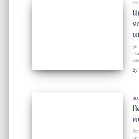
MA
U
v
u
Ști
2km
est
By
BL
N
n
Scr
ins