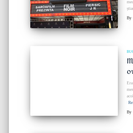
med
ști
By
BU
M
o
Era
mer
aco
Re
By