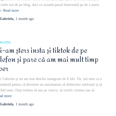
icolele noi de pe blog, deci cu această pauză binevenită pe de o parte,
ăr
Read more
Gabriela
,
1 month
ago
OGGING
i-am șters insta și tiktok de pe
elefon și pare că am mai mult timp
iber
t Gabriela și nu am mai deschis instagram de 8 zile. Da, mă simt ca o
endentă pentru că devenise un automatism să deblochez telefonul și să
chid insta. Deși trebuia să sun pe cineva, să verific vremea sau să
ad more
Gabriela
,
1 month
ago