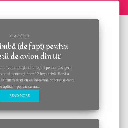
 dezvoltat
CĂLĂTORII
himbă (de fapt) pentru
rii de avion din UE
n a votat marți noile reguli pentru pasagerii
 voturi pentru și doar 12 împotrivă. Sună a
i să fim realiști cu ce înseamnă concret și când
se aplică – pentru că nu...
READ MORE