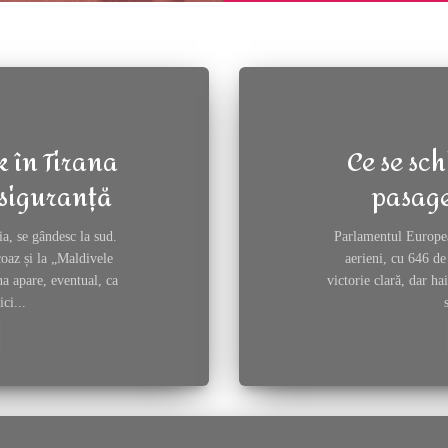
eminin multilateral
k în Tirana
Ce se sc
 siguranță
pasage
a, se gândesc la sud.
Parlamentul Europea
coaz și la „Maldivele
aerieni, cu 646 de
a apare, eventual, ca
victorie clară, dar ha
ci...