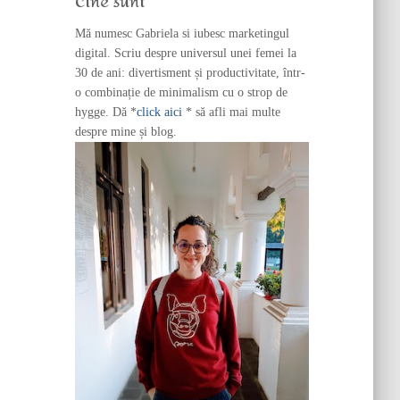
Cine sunt
o
r
Mă numesc Gabriela si iubesc marketingul
:
digital. Scriu despre universul unei femei la
30 de ani: divertisment și productivitate, într-
o combinație de minimalism cu o strop de
hygge. Dă *
click aici
* să afli mai multe
despre mine și blog.