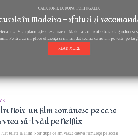
CĂLĂTORII
EUROPA
PORTUGALIA
cursie în Madeira – sfaturi și recomand
etena mea V că plănuiește o excursie în Madeira, am avut o tonă de gânduri și sfa
rimit. Pentru că-mi place eficiența și mi-am dat seama că nu am povestit pe larg.
READ MORE
LME
ilm Noir, un film românesc pe care
ș vrea să-l văd pe Netflix
luat bilete la Film Noir după ce am văzut câteva filmulețe pe social