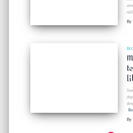
art
suf
By
BL
M
t
l
Sun
dep
des
Re
By