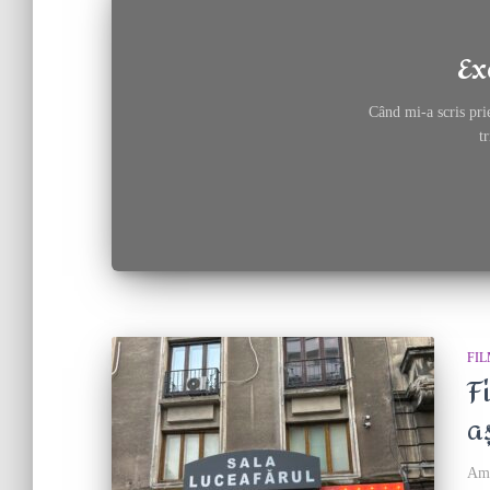
Ex
Când mi-a scris pri
t
FI
F
a
Am 