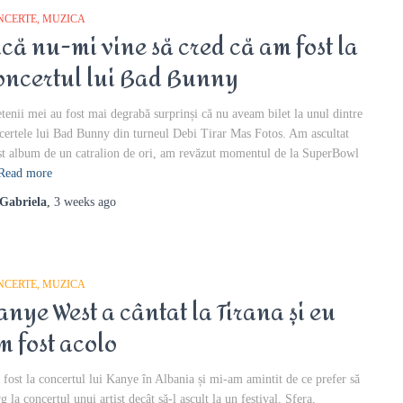
NCERTE
MUZICA
ncă nu-mi vine să cred că am fost la
oncertul lui Bad Bunny
etenii mei au fost mai degrabă surprinși că nu aveam bilet la unul dintre
certele lui Bad Bunny din turneul Debi Tirar Mas Fotos. Am ascultat
st album de un catralion de ori, am revăzut momentul de la SuperBowl
Read more
Gabriela
,
3 weeks
ago
NCERTE
MUZICA
anye West a cântat la Tirana și eu
m fost acolo
fost la concertul lui Kanye în Albania și mi-am amintit de ce prefer să
g la concertul unui artist decât să-l ascult la un festival. Sfera,