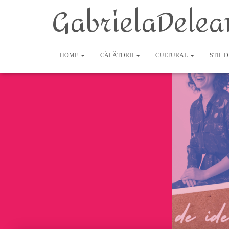
GabrielaDelea
HOME
CĂLĂTORII
CULTURAL
STIL 