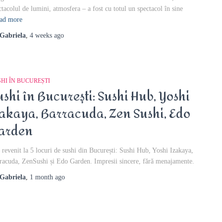
ctacolul de lumini, atmosfera – a fost cu totul un spectacol în sine
ad more
Gabriela
,
4 weeks
ago
HI ÎN BUCUREȘTI
ushi în București: Sushi Hub, Yoshi
zakaya, Barracuda, Zen Sushi, Edo
arden
revenit la 5 locuri de sushi din București: Sushi Hub, Yoshi Izakaya,
racuda, ZenSushi și Edo Garden. Impresii sincere, fără menajamente.
Gabriela
,
1 month
ago