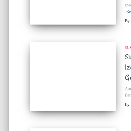
spe
Re
By
SUS
S
I
G
Am 
Bar
By