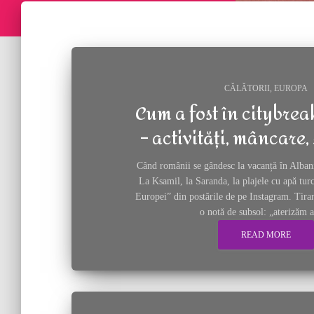
Univers f
CĂLĂTORII
EUROPA
Cum a fost în citybrea
– activități, mâncare,
Când românii se gândesc la vacanță în Albani
La Ksamil, la Saranda, la plajele cu apă tur
Europei” din postările de pe Instagram. Tiran
o notă de subsol: „aterizăm ai
READ MORE