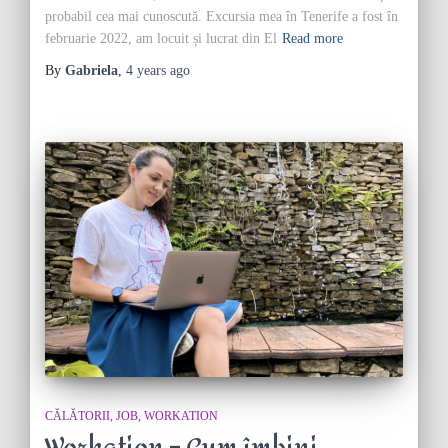
probabil cea mai cunoscută. Excursia mea în Tenerife a fost în
februarie 2022, am locuit și lucrat din El
Read more
By
Gabriela
,
4 years
ago
CĂLĂTORII
JOB
WORKATION