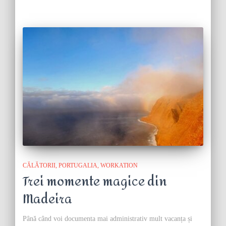
CĂLĂTORII
PORTUGALIA
WORKATION
Trei momente magice din
Madeira
Până când voi documenta mai administrativ mult vacanța și