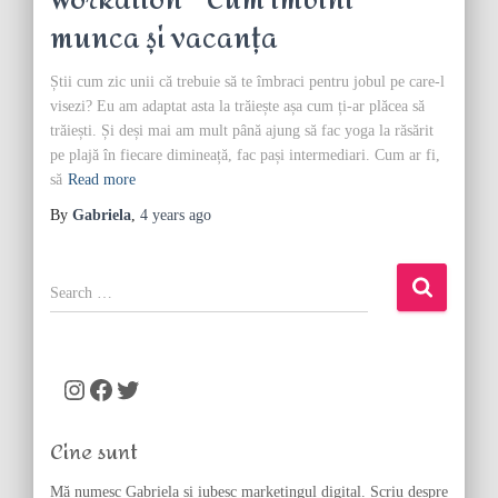
Workation – Cum îmbini
munca și vacanța
Știi cum zic unii că trebuie să te îmbraci pentru jobul pe care-l
visezi? Eu am adaptat asta la trăiește așa cum ți-ar plăcea să
trăiești. Și deși mai am mult până ajung să fac yoga la răsărit
pe plajă în fiecare dimineață, fac pași intermediari. Cum ar fi,
să
Read more
By
Gabriela
,
4 years
ago
S
e
a
r
c
Instagram
Facebook
Twitter
h
f
Cine sunt
o
r
Mă numesc Gabriela si iubesc marketingul digital. Scriu despre