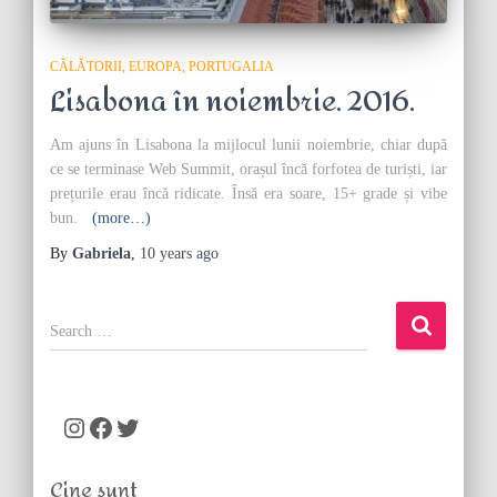
CĂLĂTORII
EUROPA
PORTUGALIA
Lisabona în noiembrie. 2016.
Am ajuns în Lisabona la mijlocul lunii noiembrie, chiar după
ce se terminase Web Summit, orașul încă forfotea de turiști, iar
prețurile erau încă ridicate. Însă era soare, 15+ grade și vibe
bun.
(more…)
By
Gabriela
,
10 years
ago
S
e
a
r
c
Instagram
Facebook
Twitter
h
f
Cine sunt
o