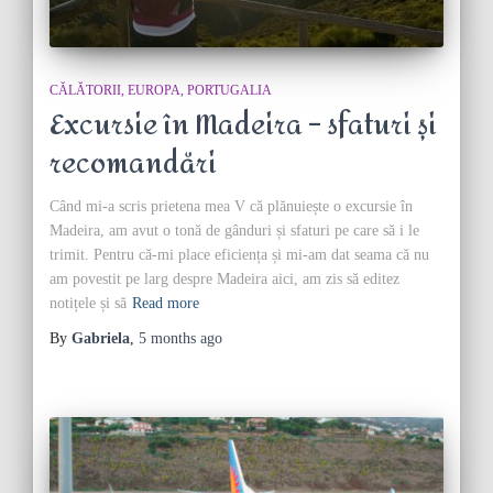
CĂLĂTORII
EUROPA
PORTUGALIA
Excursie în Madeira – sfaturi și
recomandări
Când mi-a scris prietena mea V că plănuiește o excursie în
Madeira, am avut o tonă de gânduri și sfaturi pe care să i le
trimit. Pentru că-mi place eficiența și mi-am dat seama că nu
am povestit pe larg despre Madeira aici, am zis să editez
notițele și să
Read more
By
Gabriela
,
5 months
ago