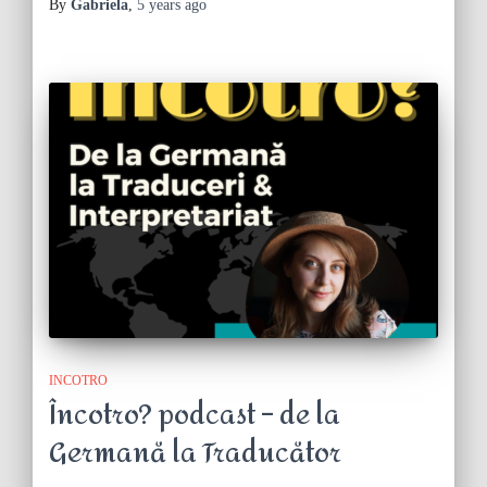
By
Gabriela
,
5 years
ago
INCOTRO
Încotro? podcast – de la
Germană la Traducător