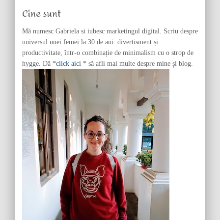
f
Cine sunt
o
r
Mă numesc Gabriela si iubesc marketingul digital. Scriu despre
:
universul unei femei la 30 de ani: divertisment și
productivitate, într-o combinație de minimalism cu o strop de
hygge. Dă *
click aici
* să afli mai multe despre mine și blog.