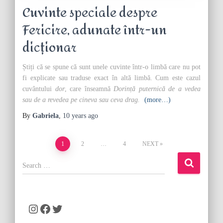
Cuvinte speciale despre
Fericire, adunate într-un
dicționar
Știți că se spune că sunt unele cuvinte într-o limbă care nu pot
fi explicate sau traduse exact în altă limbă. Cum este cazul
cuvântului
dor
, care înseamnă
Dorință puternică de a vedea
sau de a revedea pe cineva sau ceva drag.
(more…)
By
Gabriela
,
10 years
ago
Posts
1
2
…
4
NEXT
pagination
S
e
a
r
c
Instagram
Facebook
Twitter
h