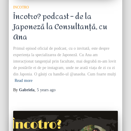
INCOTRO
Încotro? podcast – de la
Japoneză la Consultanță, cu
Ana
Primul episod oficial de podcast, cu o invitată, este despre
experiența la specializarea de Japoneză. Cu Ana am
interacționat tangențial prin facultate, mai degrabă m-am lovit
de postările ei de pe instagram, unde ne arată viața de zi cu zi
din Japonia. O găsiți cu handle-ul @anaoha. Cum foarte mulți
Read more
By
Gabriela
,
5 years
ago