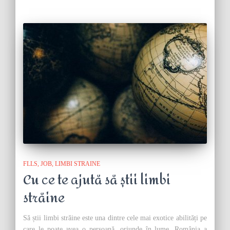
FLLS
JOB
LIMBI STRAINE
Cu ce te ajută să știi limbi
străine
Să știi limbi străine este una dintre cele mai exotice abilități pe
care le poate avea o persoană, oriunde în lume. România a