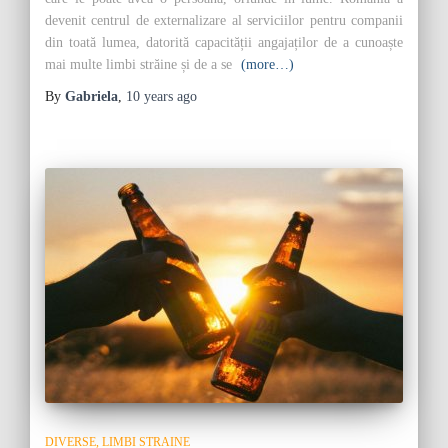
devenit centrul de externalizare al serviciilor pentru companii
din toată lumea, datorită capacității angajaților de a cunoaște
mai multe limbi străine și de a se
(more…)
By
Gabriela
,
10 years
ago
DIVERSE
LIMBI STRAINE