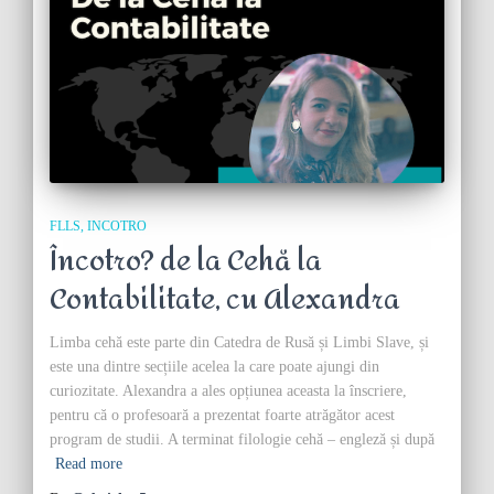
FLLS
INCOTRO
Încotro? de la Cehă la
Contabilitate, cu Alexandra
Limba cehă este parte din Catedra de Rusă și Limbi Slave, și
este una dintre secțiile acelea la care poate ajungi din
curiozitate. Alexandra a ales opțiunea aceasta la înscriere,
pentru că o profesoară a prezentat foarte atrăgător acest
program de studii. A terminat filologie cehă – engleză și după
Read more