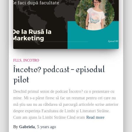
FLLS
INCOTRO
Încotro? podcast – episodul
pilot
Deschid primul sezon de podcast Încotro? cu o prezentare cu
mine. Mi s-a părut firesc să fac un rezumat pentru cei care nu
mă știu sau nu au răbdarea să parcurgă articolele scrise anterior
despre experința Facultatea de Limbi și Literaturi Străine.
Cum am ajuns la Limbi Străine Când eram
Read more
By
Gabriela
,
5 years
ago