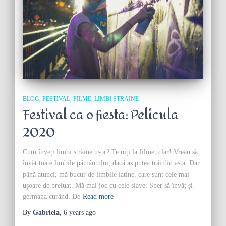
BLOG
FESTIVAL
FILME
LIMBI STRAINE
Festival ca o fiesta: Pelicula
2020
Cum înveți limbi străine ușor? Te uiți la filme, clar! Vreau să
învăț toate limbile pământului, dacă aș putea trăi din asta. Dar
până atunci, mă bucur de limbile latine, care sunt cele mai
ușoare de preluat. Mă mai joc cu cele slave. Sper să învăț și
germana curând. De
Read more
By
Gabriela
,
6 years
ago