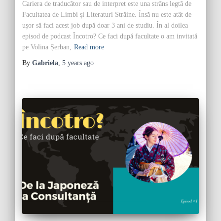
Cariera de traducător sau de interpret este una strâns legtă de
Facultatea de Limbi și Literaturi Străine. Însă nu este atât de
ușor să faci acest job după doar 3 ani de studiu. În al doilea
episod de podcast Încotro? Ce faci după facultate o am invitată
pe Volina Șerban,
Read more
By
Gabriela
,
5 years
ago