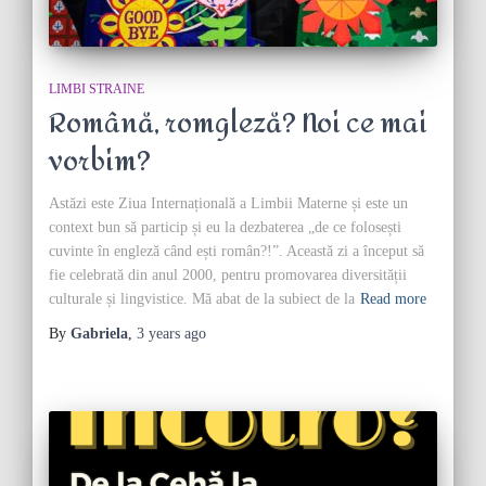
LIMBI STRAINE
Română, romgleză? Noi ce mai
vorbim?
Astăzi este Ziua Internațională a Limbii Materne și este un
context bun să particip și eu la dezbaterea „de ce folosești
cuvinte în engleză când ești român?!”. Această zi a început să
fie celebrată din anul 2000, pentru promovarea diversității
culturale și lingvistice. Mă abat de la subiect de la
Read more
By
Gabriela
,
3 years
ago