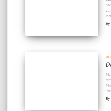
cit
uti
ide
By
DE
D
Mul
cre
Mar
alt
By