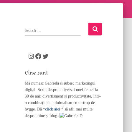
S
e
a
r
c
Instagram
Facebook
Twitter
h
f
Cine sunt
o
r
Mă numesc Gabriela si iubesc marketingul
:
digital. Scriu despre universul unei femei la
30 de ani: divertisment și productivitate, într-
o combinație de minimalism cu o strop de
hygge. Dă *
click aici
* să afli mai multe
despre mine și blog.