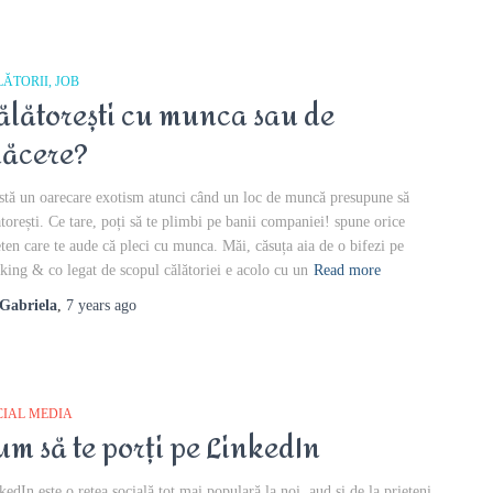
LĂTORII
JOB
ălătorești cu munca sau de
lăcere?
stă un oarecare exotism atunci când un loc de muncă presupune să
ătorești. Ce tare, poți să te plimbi pe banii companiei! spune orice
eten care te aude că pleci cu munca. Măi, căsuța aia de o bifezi pe
king & co legat de scopul călătoriei e acolo cu un
Read more
Gabriela
,
7 years
ago
CIAL MEDIA
um să te porți pe LinkedIn
kedIn este o rețea socială tot mai populară la noi, aud și de la prieteni,