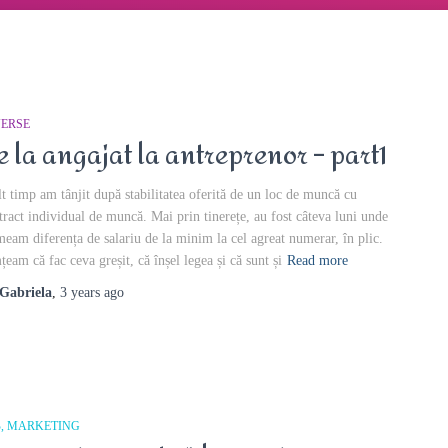
VERSE
e la angajat la antreprenor – part1
t timp am tânjit după stabilitatea oferită de un loc de muncă cu
tract individual de muncă. Mai prin tinerețe, au fost câteva luni unde
meam diferența de salariu de la minim la cel agreat numerar, în plic.
țeam că fac ceva greșit, că înșel legea și că sunt și
Read more
Gabriela
,
3 years
ago
B
MARKETING