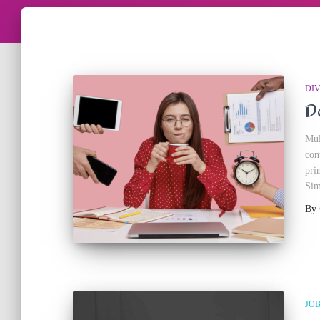
DI
D
Mul
con
pri
Sim
By
JO