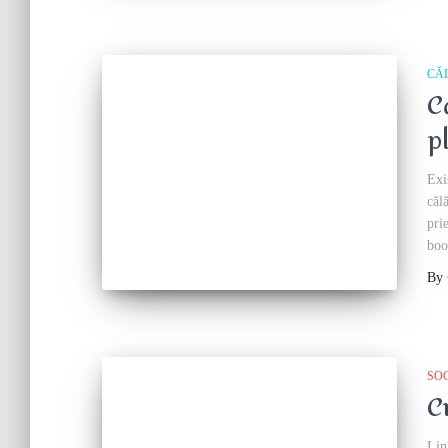
CĂ
C
p
Exi
căl
pri
boo
By
SO
C
Lin