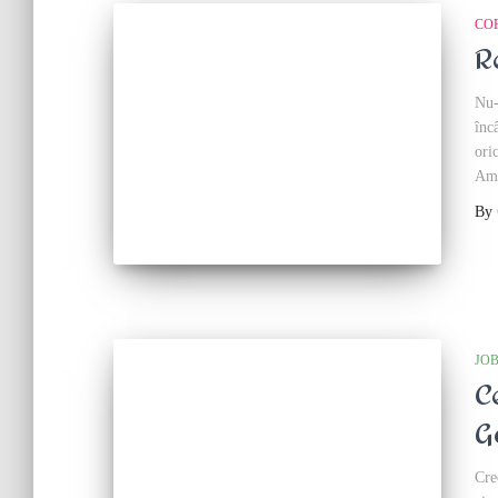
CO
R
Nu-
înc
ori
Am 
By
JO
C
G
Cre