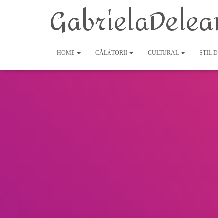
GabrielaDelea
HOME
CĂLĂTORII
CULTURAL
STIL 