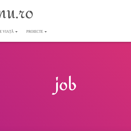
nu.ro
DE VIAȚĂ
PROIECTE
job