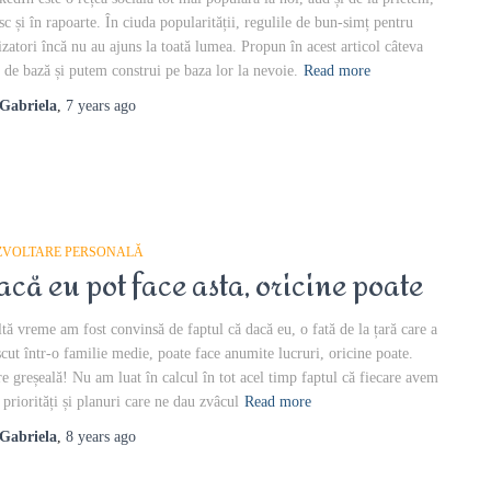
esc și în rapoarte. În ciuda popularității, regulile de bun-simț pentru
lizatori încă nu au ajuns la toată lumea. Propun în acest articol câteva
i de bază și putem construi pe baza lor la nevoie.
Read more
Gabriela
,
7 years
ago
ZVOLTARE PERSONALĂ
acă eu pot face asta, oricine poate
tă vreme am fost convinsă de faptul că dacă eu, o fată de la țară care a
scut într-o familie medie, poate face anumite lucruri, oricine poate.
e greșeală! Nu am luat în calcul în tot acel timp faptul că fiecare avem
e priorități și planuri care ne dau zvâcul
Read more
Gabriela
,
8 years
ago