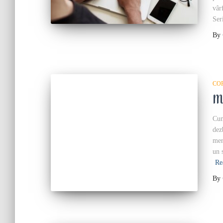
vâr
Ser
By
CO
M
Cum
dez
mer
un 
Re
By