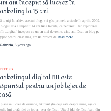
um am început să lucrez în
arketing la 15 ani
ă te uiți în arhiva acestui blog, vei găsi primele articole în aprilie 2009.
 blogul ăsta a împlinit 14 ani luna trecută, ce nebunie! Dar explorarea
 în „digital” începuse cu un an mai devreme, când am făcut un blog pe
gspot pentru clasa mea, era un proiect de
Read more
Gabriela
,
3 years
ago
RKETING
arketingul digital NU este
ăspunsul pentru un job lejer de
casă
 place să lucrez de oriunde, tiktokul știe deja asta despre mine, așa că
iodic îmi arată idei de joburi ușor de făcut. Uite 3 idei de făcut bani din