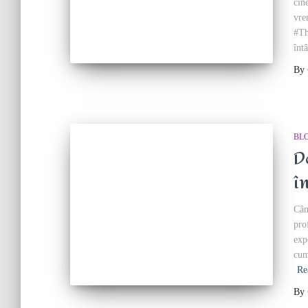
cin
vre
#Th
înt
By
BL
D
î
Cân
pro
exp
cum
Re
By