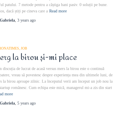
ful patului. 7 metode pentru a câștiga bani pasiv. 0 soluții pe bune.
ios, dacă știți pe cineva care a
Read more
Gabriela
,
3 years
ago
RONATIMES
JOB
erg la birou și-mi place
 discuția de lucrat de acasă versus mers la birou este o continuă
batere, vreau să povestesc despre experiența mea din ultimele luni, de
s la birou aproape zilnic. La începutul verii am început un job nou la
startup românesc. Cum echipa este mică, managerul mi-a zis din start
ad more
Gabriela
,
5 years
ago