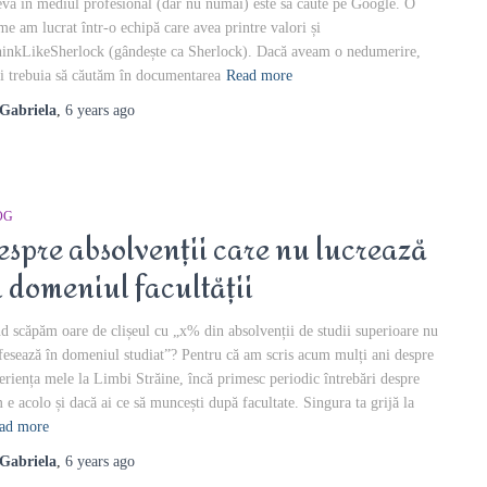
eva în mediul profesional (dar nu numai) este să caute pe Google. O
me am lucrat într-o echipă care avea printre valori și
inkLikeSherlock (gândește ca Sherlock). Dacă aveam o nedumerire,
âi trebuia să căutăm în documentarea
Read more
Gabriela
,
6 years
ago
OG
espre absolvenții care nu lucrează
n domeniul facultății
d scăpăm oare de clișeul cu „x% din absolvenții de studii superioare nu
fesează în domeniul studiat”? Pentru că am scris acum mulți ani despre
eriența mele la Limbi Străine, încă primesc periodic întrebări despre
 e acolo și dacă ai ce să muncești după facultate. Singura ta grijă la
ad more
Gabriela
,
6 years
ago