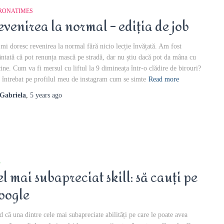
RONATIMES
evenirea la normal – ediția de job
mi doresc revenirea la normal fără nicio lecție învățată. Am fost
ântată că pot renunța mască pe stradă, dar nu știu dacă pot da mâna cu
cine. Cum va fi mersul cu liftul la 9 dimineața într-o clădire de birouri?
întrebat pe profilul meu de instagram cum se simte
Read more
Gabriela
,
5 years
ago
B
el mai subapreciat skill: să cauți pe
oogle
d că una dintre cele mai subapreciate abilități pe care le poate avea