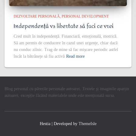
DEZVOLTARE PERSONALĂ
PERSONAL DEVELOPMENT
Independență vs libertate să faci ce vrei
Cred mult în independență. Financiară, emoțională, motrică.
Să am permis de conducere în cazul unei urgențe, chiar dacă
nu conduc zilnic. Trag de mine să fac mișcare periodic astfel
încât la bătrânețe să fiu activă
Read more
Blog personal cu părerile personale autoarei. Textele și imaginile aparțin
autoarei, excepție făcând materialele unde este menționată sursa.
Hestia | Developed by
ThemeIsle