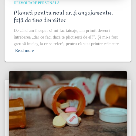
DEZVOLTARE PERSONALĂ
Planuri pentru noul an și angajamentul
față de tine din viitor
De când am început să-mi fac tatuaje, am primit deseori
întrebarea „dar ce faci dacă te plictisești de el?”. Și mi-a fost
greu să înțeleg la ce se referă, pentru că sunt printre cele care
Read more