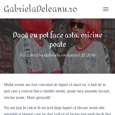
GabrielaDeleanu.ro
TOGG
Dacă eu pot face asta, oricine
poate
Published by
Gabriela
on
August 27, 2018
Multă vreme am fost convinsă de faptul că dacă eu, o fată de la
țară care a crescut într-o familie medie, poate face anumite lucruri,
oricine poate. Mare greșeală!
Nu am luat în calcul în tot acel timp faptul că fiecare avem alte
priorități și planuri care ne dau zvâcul să facem mai mult decât fișa