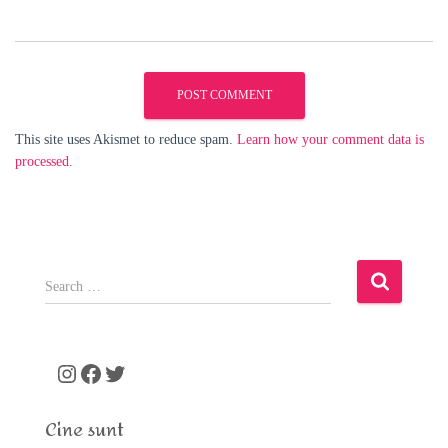
This site uses Akismet to reduce spam.
Learn how your comment data is
processed.
S
e
a
r
c
Instagram
Facebook
Twitter
h
f
Cine sunt
o