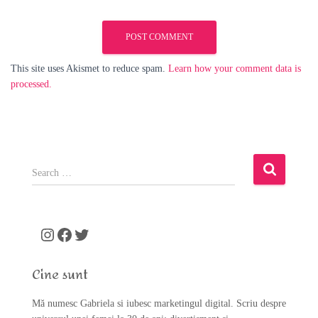
This site uses Akismet to reduce spam.
Learn how your comment data is
processed.
S
e
a
r
c
Instagram
Facebook
Twitter
h
f
Cine sunt
o
r
Mă numesc Gabriela si iubesc marketingul digital. Scriu despre
: