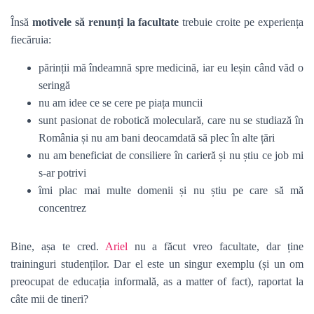
Însă
motivele să renunți la facultate
trebuie croite pe experiența
fiecăruia:
părinții mă îndeamnă spre medicină, iar eu leșin când văd o
seringă
nu am idee ce se cere pe piața muncii
sunt pasionat de robotică moleculară, care nu se studiază în
România și nu am bani deocamdată să plec în alte țări
nu am beneficiat de consiliere în carieră și nu știu ce job mi
s-ar potrivi
îmi plac mai multe domenii și nu știu pe care să mă
concentrez
Bine, așa te cred.
Ariel
nu a făcut vreo facultate, dar ține
traininguri studenților. Dar el este un singur exemplu (și un om
preocupat de educația informală, as a matter of fact), raportat la
câte mii de tineri?