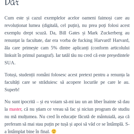
Dar
Cum este și cazul exemplelor acelor oameni faimoși care au
revoluționat lumea (digitală, cel puțin), nu prea poți folosi acest
exemplu drept scuză. Da, Bill Gates și Mark Zuckerberg au
renunțat la facultate, dar era vorba de fucking Harvard! Harvard,
ăla care primește cam 5% dintre aplicanți (conform articolului
linkuit în primul paragraf). Iar tatăl tău nu cred că este președintele
SUA.
Totuși, studenții români folosesc acest pretext pentru a renunța la
facultăți care se străduiesc să acopere locurile pe care le au.
Superb!
Nu sunt ipocrită – și eu voiam să-mi iau un an liber înainte să dau
la
master
, că nu știam ce vreau să fac și niciun program de studiu
nu mă mulțumea. Nu cred în educație făcută de mântuială, așa că
preferam să mai stau puțin pe tușă și apoi să văd ce se întâmplă. S-
a întâmplat bine în final.