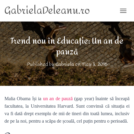
GabrielaDeleanu.ro
TOGG
Trend nou în Educație: Un an de
pauză
Published by
Gabriela
on
May 3, 2016
Malia Obama își ia
un an de pauză
(gap year) înainte să înceapă
facultatea, la Universitatea Harvard. Sunt convinsă că situația ei
va fi dată drept exemplu de mii de tineri din toată lumea, inclusiv
de pe la noi, pentru a scăpa de școală, cel puțin pentru o perioadă.