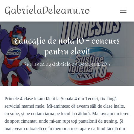
GabrielaDeleanu.ro
TOGG
Educație de nota 10 – concurs
pentru elevi!
Published by
Gabriela
on
October 11, 2017
Primele 4 clase le-am făcut la Școala 4 din Tecuci, fix lângă
serviciul mamei mele. Mi-amintesc că aveam săli de clase înalte,
cu sobe, și ne certam iarna pe locul la căldură. Mai aveam un teren
de sport cimentat, unde mi-am rupt toți pantalonii de trening. Și
mai aveam o toaletă ce în memoria mea apare ca fiind făcută din