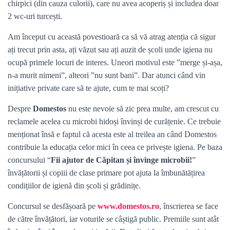
chirpici (din cauza culorii), care nu avea acoperiș și includea doar
2 wc-uri turcești.
Am început cu această povestioară ca să vă atrag atenția că sigur
ați trecut prin asta, ați văzut sau ați auzit de școli unde igiena nu
ocupă primele locuri de interes. Uneori motivul este ”merge și-așa,
n-a murit nimeni”, alteori ”nu sunt bani”. Dar atunci când vin
inițiative private care să te ajute, cum te mai scoți?
Despre
Domestos
nu este nevoie să zic prea multe, am crescut cu
reclamele acelea cu microbi hidoși învinși de curățenie. Ce trebuie
menționat însă e faptul că acesta este al treilea an când Domestos
contribuie la educația celor mici în ceea ce privește igiena. Pe baza
concursului “
Fii ajutor de Căpitan și învinge microbii!
”
învățătorii și copiii de clase primare pot ajuta la îmbunătățirea
condițiilor de igienă din școli și grădinițe.
Concursul se desfășoară pe
www.domestos.ro
, înscrierea se face
de către învățători, iar voturile se câștigă public. Premiile sunt atât