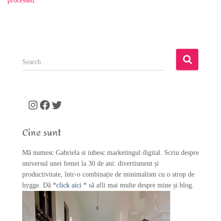
processed.
S
e
a
r
c
Instagram
Facebook
Twitter
h
f
Cine sunt
o
r
Mă numesc Gabriela si iubesc marketingul digital. Scriu despre
:
universul unei femei la 30 de ani: divertisment și
productivitate, într-o combinație de minimalism cu o strop de
hygge. Dă *
click aici
* să afli mai multe despre mine și blog.