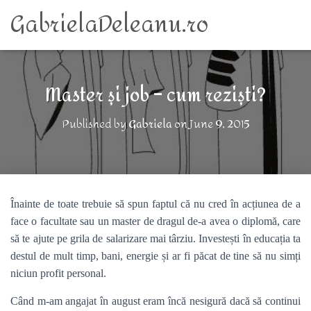
GabrielaDeleanu.ro
Master și job – cum reziști?
Published by
Gabriela
on
June 9, 2015
Înainte de toate trebuie să spun faptul că nu cred în acțiunea de a
face o facultate sau un master de dragul de-a avea o diplomă, care
să te ajute pe grila de salarizare mai târziu. Investești în educația ta
destul de mult timp, bani, energie și ar fi păcat de tine să nu simți
niciun profit personal.
Când m-am angajat în august eram încă nesigură dacă să continui