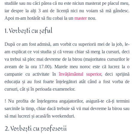
studiile sau nu căci părea că nu este niciun masterat pe placul meu,
iar despre la alți 3 ani de licență nici nu voiam să mă gândesc.
Apoi m-am hotărât să fiu cobai la un
master
nou.
1. Vorbești cu șeful
După ce am fost admisă, am vorbit cu superiorii mei de la job, le-
am explicat ce voi studia și că vreau chiar să merg la cursuri, deci
va trebui să plec mai devreme de la birou (majoritatea cursurilor le
aveam de la ora 17.00). Marele meu noroc este că lucrez la o
campanie cu activitate în
învățământul superior
, deci sprijină
educația și au fost foarte înțelegători atât când a fost vorba de
cursuri, cât și în perioada examenelor.
! Nu profita de înțelegerea angajatorilor, asigură-te că-ți termini
sarcinile la timp, chiar dacă trebuie să vii mai devreme la birou sau
să mai lucrezi și acasă/în weekenduri.
2. Vorbești cu profesorii