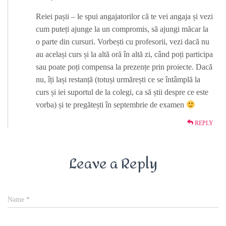
Reiei pașii – le spui angajatorilor că te vei angaja și vezi
cum puteți ajunge la un compromis, să ajungi măcar la
o parte din cursuri. Vorbești cu profesorii, vezi dacă nu
au același curs și la altă oră în altă zi, când poți participa
sau poate poți compensa la prezențe prin proiecte. Dacă
nu, îți lași restanță (totuși urmărești ce se întâmplă la
curs și iei suportul de la colegi, ca să știi despre ce este
vorba) și te pregătești în septembrie de examen
REPLY
Leave a Reply
Name
*