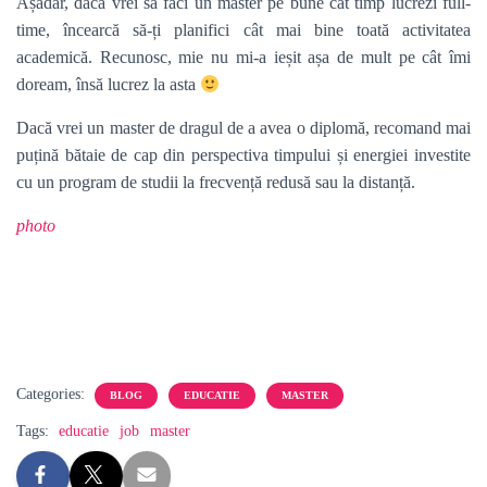
Așadar, dacă vrei să faci un master pe bune cât timp lucrezi full-
time, încearcă să-ți planifici cât mai bine toată activitatea
academică. Recunosc, mie nu mi-a ieșit așa de mult pe cât îmi
doream, însă lucrez la asta
Dacă vrei un master de dragul de a avea o diplomă, recomand mai
puțină bătaie de cap din perspectiva timpului și energiei investite
cu un program de studii la frecvență redusă sau la distanță.
photo
Categories:
BLOG
EDUCATIE
MASTER
Tags:
educatie
job
master