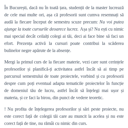
În București, dacă nu în toată țara, studenții de la master lucrează
de cele mai multe ori, așa că profesorii sunt cumva resemnați să
audă la fiecare început de semestru scuze precum:
Nu voi putea
ajunge la toate cursurile deoarece lucrez.
Așa și? Nu ești cu nimic
mai special decât ceilalți colegi ai tăi, deci ai face bine să faci un
efort. Prezența activă la cursuri poate contribui la scăderea
bulinelor negre apărute de la absențe.
Mergi la primul curs de la fiecare materie, vezi care sunt cerințele
profesorilor și planifică-ți activitatea astfel încât să ai timp pe
parcursul semestrului de toate proiectele, vorbind și cu profesorii
despre cum poți eventual adapta tematicile proiectelor în funcție
de domeniul tău de lucru, astfel încât să înțelegi mai ușor și
materia, și ce faci la birou, din punct de vedere teoretic.
! Nu profita de înțelegerea profesorilor și sări peste proiecte, nu
este corect față de colegii tăi care au muncit la acelea și nu este
corect față de tine, nu rămâi cu nimic din curs.