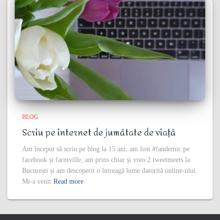
BLOG
Scriu pe internet de jumătate de viață
Am început să scriu pe blog la 15 ani, am fost #fandemic pe
facebook și farmville, am prins chiar și vreo 2 tweetmeets la
București și am descoperit o întreagă lume datorită online-ului.
Mi-a venit
Read more