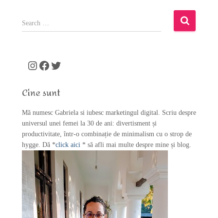
S
e
a
r
c
Instagram
Facebook
Twitter
h
f
Cine sunt
o
r
Mă numesc Gabriela si iubesc marketingul digital. Scriu despre
:
universul unei femei la 30 de ani: divertisment și
productivitate, într-o combinație de minimalism cu o strop de
hygge. Dă *
click aici
* să afli mai multe despre mine și blog.