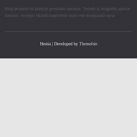
Blog personal cu părerile personale autoarei. Textele și imaginile aparțin
autoarei, excepție făcând materialele unde este menționată sursa.
Hestia | Developed by
ThemeIsle