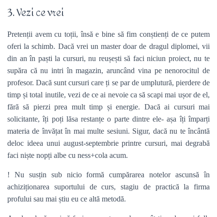
3. Vezi ce vrei
Pretenții avem cu toții, însă e bine să fim conștienți de ce putem
oferi la schimb. Dacă vrei un master doar de dragul diplomei, vii
din an în paști la cursuri, nu reușești să faci niciun proiect, nu te
supăra că nu intri în magazin, aruncând vina pe nenorocitul de
profesor. Dacă sunt cursuri care ți se par de umplutură, pierdere de
timp și total inutile, vezi de ce ai nevoie ca să scapi mai ușor de el,
fără să pierzi prea mult timp și energie. Dacă ai cursuri mai
solicitante, îți poți lăsa restanțe o parte dintre ele- așa îți împarți
materia de învățat în mai multe sesiuni. Sigur, dacă nu te încântă
deloc ideea unui august-septembrie printre cursuri, mai degrabă
faci niște nopți albe cu ness+cola acum.
! Nu susțin sub nicio formă cumpărarea notelor ascunsă în
achiziționarea suportului de curs, stagiu de practică la firma
profului sau mai știu eu ce altă metodă.