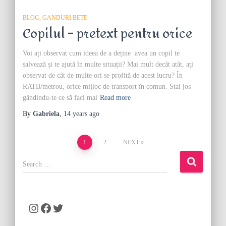
BLOG
GANDURI BETE
Copilul – pretext pentru orice
Voi ați observat cum ideea de a deține avea un copil te
salvează și te ajută în multe situații? Mai mult decât atât, ați
observat de cât de multe ori se profită de acest lucru? În
RATB/metrou, orice mijloc de transport în comun. Stai jos
gândindu-te ce să faci mai
Read more
By
Gabriela
,
14 years
ago
Posts
1
2
NEXT
pagination
S
e
a
r
c
Instagram
Facebook
Twitter
h