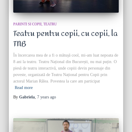
PARINTI SI COPII
TEATRU
Teatru pentru copii, cu copii, la
TNB
În încercarea mea de a fi o mătușă cool, mi-am luat nepoata de
8 ani la teatru. Teatru Național din București, nu mai puțin. O
piesă de teatru interactivă, unde copiii devin personaje din
poveste, organizată de Teatru Național pentru Copii prin
actorul Marian Râlea. Povestea la care am participat
Read more
By
Gabriela
,
7 years
ago