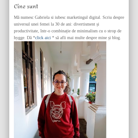
f
Cine sunt
o
r
Mă numesc Gabriela si iubesc marketingul digital. Scriu despre
:
universul unei femei la 30 de ani: divertisment și
productivitate, într-o combinație de minimalism cu o strop de
hygge. Dă *
click aici
* să afli mai multe despre mine și blog.