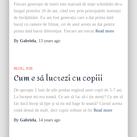
Fiecare generație de tineri este marcată de niște schimbări de-a
lungul primilor 20 de ani, când trec prin principalele instituții
de învățământ. Eu am fost generația care a dat prima dată
bacul cu camere de filmat, cei de anul acesta au dat pentru
prima dată bacul diferențiat. Fiecare am trecut
Read more
By
Gabriela
,
13 years
ago
BLOG
JOB
Cum e să lucrezi cu copiii
De aproape 2 luni de zile predau engleză unor copii de 5-7 ani.
La început mi-era teamă. Ce am să fac să-i țin atenți? Ce am să
fac dacă încep să țipe și să nu mă bage în seamă? Cursul acesta
costă destul de mult, deci copiii trebuie să fie
Read more
By
Gabriela
,
14 years
ago