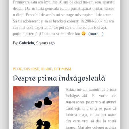
Primăvara asta am împlinit 10 ani de când mi-am scos aparatul
dentar. Da, în toată generala eu am purtat aparat dentar, sârme-
n dinți. Probabil de-acolo mi se trage miserupismul de acum.
Să fii adolescent și să ai brackeți colorați în 2004-2007 nu era
cea mai cool experiență. Ce pot să zic, mereu am fost așa,
puțin hipsteriță și înaintea vremurilor hm
(more…)
By
Gabriela
,
9 years
ago
BLOG
DIVERSE
IUBIRE
OPTIMISM
Despre prima îndrăgosteală
Astăzi mi-am amintit de prima
îndrăgosteală. E vorba de
starea aceea pe care o ai atunci
când ești mic și ți se pare că
iubirea e așa, ca un tort mare
din care vrei să dai la toată
lumea. Mai ales colegei aceleia