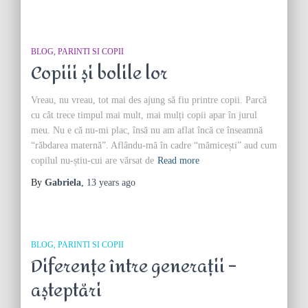
BLOG
PARINTI SI COPII
Copiii și bolile lor
Vreau, nu vreau, tot mai des ajung să fiu printre copii. Parcă
cu cât trece timpul mai mult, mai mulți copii apar în jurul
meu. Nu e că nu-mi plac, însă nu am aflat încă ce înseamnă
“răbdarea maternă”. Aflându-mă în cadre “mămicești” aud cum
copilul nu-știu-cui are vărsat de
Read more
By
Gabriela
,
13 years
ago
BLOG
PARINTI SI COPII
Diferențe între generații –
așteptări