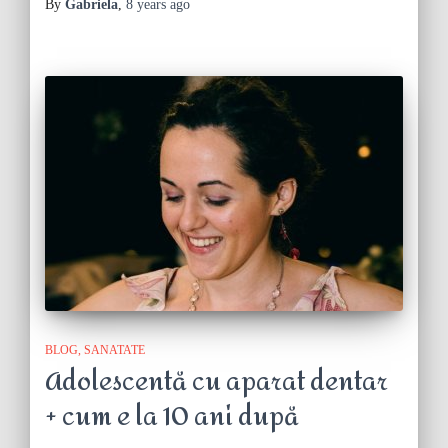
By
Gabriela
,
8 years
ago
BLOG
SANATATE
Adolescentă cu aparat dentar
+ cum e la 10 ani după