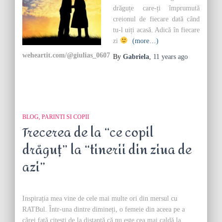
drăguțe care-ți împrumută
creionul de fiecare dată când
tu-l uiți acasă. Adică în fiecare
zi
(more…)
weheartit.com/@giulias_0607
By
Gabriela
,
11 years
ago
BLOG
PARINTI SI COPII
Trecerea de la “ce copil
drăguț” la “tinerii din ziua de
azi”
Inspirația mea vine de cele mai multe ori din mersul cu
RATBul. Într-una dintre dimineți, o femeie din aceea pe a
cărei față citești de la distanță că nu este cea mai caldă la