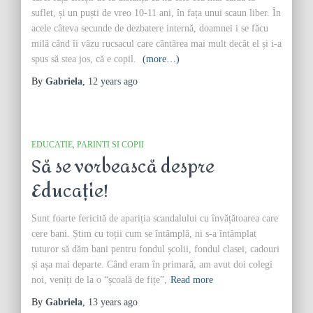
suflet, și un puști de vreo 10-11 ani, în fața unui scaun liber. În
acele câteva secunde de dezbatere internă, doamnei i se făcu
milă când îi văzu rucsacul care cântărea mai mult decât el și i-a
spus să stea jos, că e copil.
(more…)
By
Gabriela
,
12 years
ago
EDUCATIE
PARINTI SI COPII
Să se vorbească despre
Educație!
Sunt foarte fericită de apariția scandalului cu învățătoarea care
cere bani. Știm cu toții cum se întâmplă, ni s-a întâmplat
tuturor să dăm bani pentru fondul școlii, fondul clasei, cadouri
și așa mai departe. Când eram în primară, am avut doi colegi
noi, veniți de la o “școală de fițe”,
Read more
By
Gabriela
,
13 years
ago