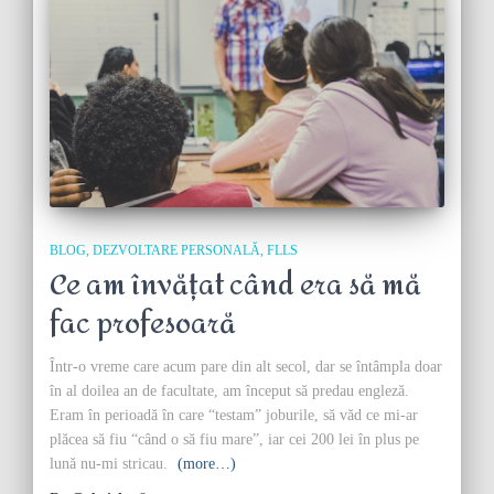
BLOG
DEZVOLTARE PERSONALĂ
FLLS
Ce am învățat când era să mă
fac profesoară
Într-o vreme care acum pare din alt secol, dar se întâmpla doar
în al doilea an de facultate, am început să predau engleză.
Eram în perioadă în care “testam” joburile, să văd ce mi-ar
plăcea să fiu “când o să fiu mare”, iar cei 200 lei în plus pe
lună nu-mi stricau.
(more…)