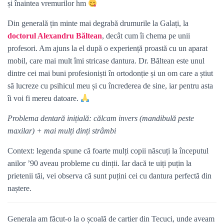
și înaintea vremurilor hm
Din generală țin minte mai degrabă drumurile la Galați, la
doctorul Alexandru Băltean
, decât cum îi chema pe unii
profesori. Am ajuns la el după o experiență proastă cu un aparat
mobil, care mai mult îmi stricase dantura. Dr. Băltean este unul
dintre cei mai buni profesioniști în ortodonție și un om care a știut
să lucreze cu psihicul meu și cu încrederea de sine, iar pentru asta
îi voi fi mereu datoare.
Problema dentară inițială: călcam invers (mandibulă peste
maxilar) + mai mulți dinți strâmbi
Context: legenda spune că foarte mulți copii născuți la începutul
anilor ’90 aveau probleme cu dinții. Iar dacă te uiți puțin la
prietenii tăi, vei observa că sunt puțini cei cu dantura perfectă din
naștere.
Generala am făcut-o la o școală de cartier din Tecuci, unde aveam