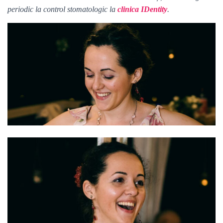
periodic la control stomatologic la
clinica IDentity
.