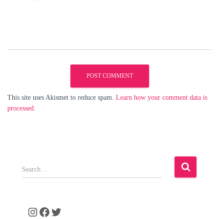
This site uses Akismet to reduce spam.
Learn how your comment data is
processed.
S
e
a
r
c
Instagram
Facebook
Twitter