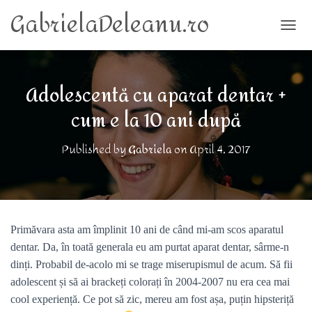
GabrielaDeleanu.ro
TOGG
Adolescentă cu aparat dentar +
cum e la 10 ani după
Published by
Gabriela
on
April 4, 2017
Primăvara asta am împlinit 10 ani de când mi-am scos aparatul
dentar. Da, în toată generala eu am purtat aparat dentar, sârme-n
dinți. Probabil de-acolo mi se trage miserupismul de acum. Să fii
adolescent și să ai brackeți colorați în 2004-2007 nu era cea mai
cool experiență. Ce pot să zic, mereu am fost așa, puțin hipsteriță