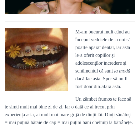
M-am bucurat mult când au
început vedetele de la noi să
poarte aparat dentar, iar asta
le-a oferit copiilor și
adolescenților încredere și
sentimentul că sunt
la modă
dacă fac asta. Sper să nu fi
fost doar din-afară asta.
Un zâmbet frumos te face să
te simți mult mai bine zi de zi. Iar o dată ce ai trecut prin
experiența asta, ai mult mai mare grijă de dinții tăi. Dinți sănătoși
= mai puțină bătaie de cap = mai puțini bani cheltuiți la bătrânețe.