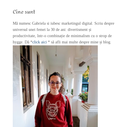
h
f
Cine sunt
o
r
Mă numesc Gabriela si iubesc marketingul digital. Scriu despre
:
universul unei femei la 30 de ani: divertisment și
productivitate, într-o combinație de minimalism cu o strop de
hygge. Dă *
click aici
* să afli mai multe despre mine și blog.