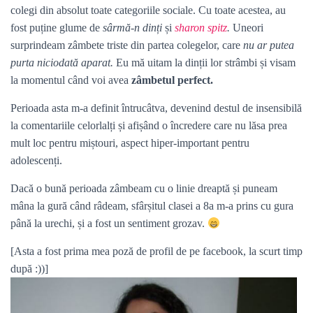
colegi din absolut toate categoriile sociale. Cu toate acestea, au
fost puține glume de
sârmă-n dinți
și
sharon spitz
.
Uneori
surprindeam zâmbete triste din partea colegelor, care
nu ar putea
purta niciodată aparat.
Eu mă uitam la dinții lor strâmbi și visam
la momentul când voi avea
zâmbetul perfect.
Perioada asta m-a definit întrucâtva, devenind destul de insensibilă
la comentariile celorlalți și afișând o încredere care nu lăsa prea
mult loc pentru miștouri, aspect hiper-important pentru
adolescenți.
Dacă o bună perioada zâmbeam cu o linie dreaptă și puneam
mâna la gură când râdeam, sfârșitul clasei a 8a m-a prins cu gura
până la urechi, și a fost un sentiment grozav.
[Asta a fost prima mea poză de profil de pe facebook, la scurt timp
după :))]