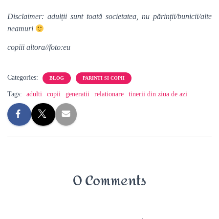
Disclaimer: adulții sunt toată societatea, nu părinții/bunicii/alte
neamuri
copiii altora//foto:eu
Categories:
BLOG
PARINTI SI COPII
Tags:
adulti
copii
generatii
relationare
tinerii din ziua de azi
0 Comments