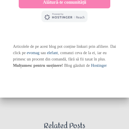
Articolele de pe acest blog pot conține linkuri prin afiliere. Dai
click pe
evomag
sau
elefant
, comanzi ceva de la ei, iar eu
primesc un procent din comandă, fără să fii taxat în plus.
Mulțumesc pentru susținere!
Blog găzduit de
Hostinger
Related Posts