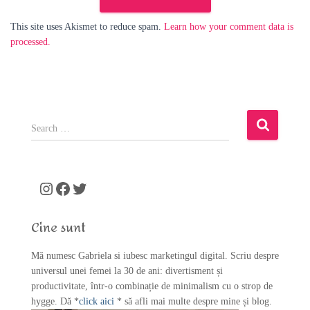
This site uses Akismet to reduce spam.
Learn how your comment data is
processed.
S
e
a
r
c
Instagram
Facebook
Twitter
h
f
Cine sunt
o
r
Mă numesc Gabriela si iubesc marketingul digital. Scriu despre
:
universul unei femei la 30 de ani: divertisment și
productivitate, într-o combinație de minimalism cu o strop de
hygge. Dă *
click aici
* să afli mai multe despre mine și blog.