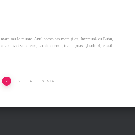
la mare sau la munte. Anul acesta am mers şi eu, împreună cu Bubu,
e am avut voie: cort, sac de dormit, ţoale groase şi subţiri, chestii
2
3
4
NEXT