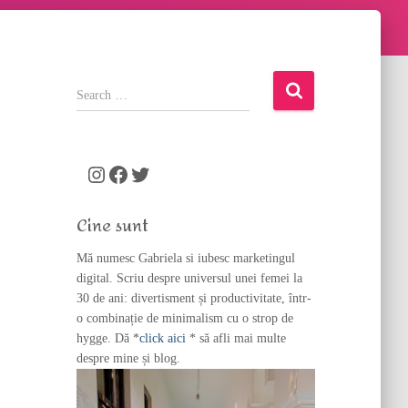
S
e
a
r
c
Instagram
Facebook
Twitter
h
f
Cine sunt
o
r
Mă numesc Gabriela si iubesc marketingul
:
digital. Scriu despre universul unei femei la
30 de ani: divertisment și productivitate, într-
o combinație de minimalism cu o strop de
hygge. Dă *
click aici
* să afli mai multe
despre mine și blog.