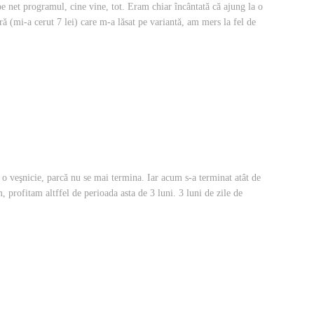
pe net programul, cine vine, tot. Eram chiar încântată că ajung la o
ă (mi-a cerut 7 lei) care m-a lăsat pe variantă, am mers la fel de
a o veşnicie, parcă nu se mai termina. Iar acum s-a terminat atât de
 profitam altffel de perioada asta de 3 luni. 3 luni de zile de