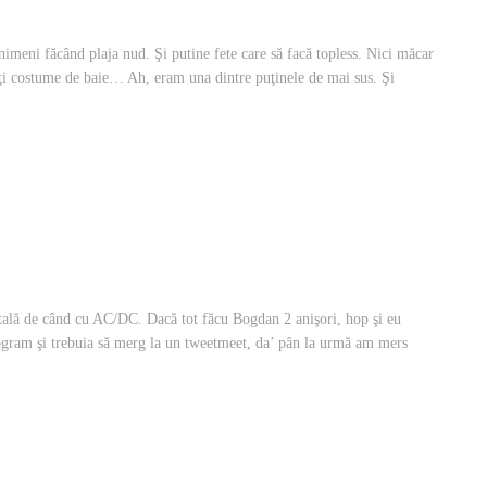
nimeni făcând plaja nud. Şi putine fete care să facă topless. Nici măcar
oţi costume de baie… Ah, eram una dintre puţinele de mai sus. Şi
tală de când cu AC/DC. Dacă tot făcu Bogdan 2 anişori, hop şi eu
rogram şi trebuia să merg la un tweetmeet, da’ pân la urmă am mers