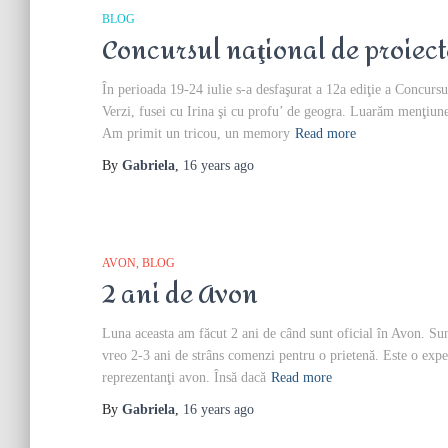
BLOG
Concursul naţional de proiec
În perioada 19-24 iulie s-a desfaşurat a 12a ediţie a Concurs
Verzi, fusei cu Irina şi cu profu’ de geogra. Luarăm menţiune –
Am primit un tricou, un memory
Read more
By
Gabriela
,
16 years
ago
AVON
BLOG
2 ani de Avon
Luna aceasta am făcut 2 ani de când sunt oficial în Avon. Sun
vreo 2-3 ani de strâns comenzi pentru o prietenă. Este o exper
reprezentanţi avon. Însă dacă
Read more
By
Gabriela
,
16 years
ago