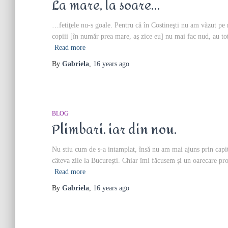
La mare, la soare…
…fetiţele nu-s goale. Pentru că în Costineşti nu am văzut pe 
copiii [în număr prea mare, aş zice eu] nu mai fac nud, au t
Read more
By
Gabriela
,
16 years
ago
BLOG
Plimbari. iar din nou.
Nu stiu cum de s-a intamplat, însă nu am mai ajuns prin capi
câteva zile la Bucureşti. Chiar îmi făcusem şi un oarecare p
Read more
By
Gabriela
,
16 years
ago