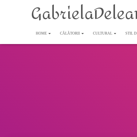
GabrielaDelea
HOME
CĂLĂTORII
CULTURAL
STIL 