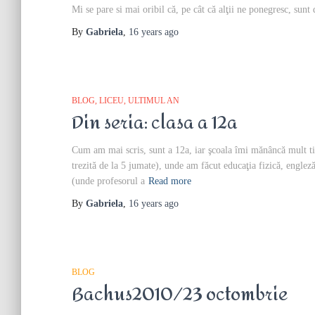
Mi se pare si mai oribil că, pe cât că alţii ne ponegresc, sunt 
By
Gabriela
,
16 years
ago
BLOG
LICEU
ULTIMUL AN
Din seria: clasa a 12a
Cum am mai scris, sunt a 12a, iar şcoala îmi mănâncă mult tim
trezită de la 5 jumate), unde am făcut educaţia fizică, englez
(unde profesorul a
Read more
By
Gabriela
,
16 years
ago
BLOG
Bachus2010/23 octombrie