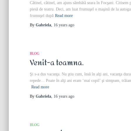
Cătinel, cătinel, am ajuns sâmbătă seara în Focşani. Citisem 
piesă de teatru. Deci, am luat frumuşel o maşină de la autogar
frumuşel după
Read more
By
Gabriela
,
16 years
ago
BLOG
Venit-a toamna.
Şi s-a dus vacanţa. Nu ştiu cum, însă în alţi ani, vacanţa dur
repede… Poate în alţi ani eram ‘mai copil’ şi simţeam, trăiam,
Read more
By
Gabriela
,
16 years
ago
BLOG