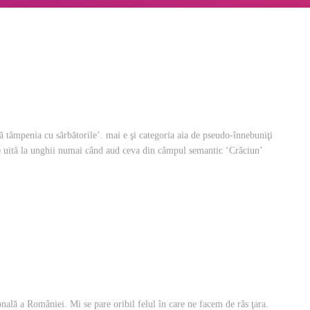
ată tâmpenia cu sărbătorile’. mai e şi categoria aia de pseudo-înnebuniţi
 se uită la unghii numai când aud ceva din câmpul semantic ‘Crăciun’
ală a României. Mi se pare oribil felul în care ne facem de râs ţara.