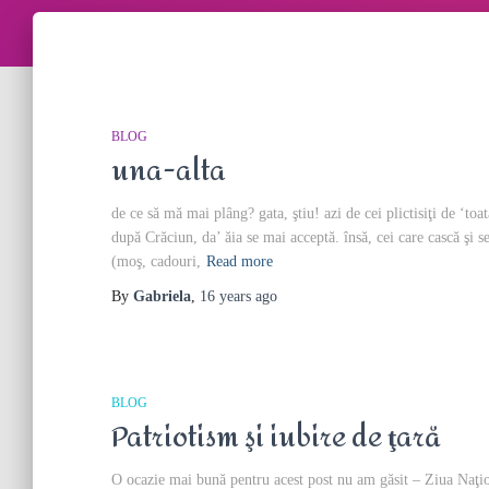
BLOG
una-alta
de ce să mă mai plâng? gata, ştiu! azi de cei plictisiţi de ‘to
după Crăciun, da’ ăia se mai acceptă. însă, cei care cască şi
(moş, cadouri,
Read more
By
Gabriela
,
16 years
ago
BLOG
Patriotism şi iubire de ţară
O ocazie mai bună pentru acest post nu am găsit – Ziua Naţion