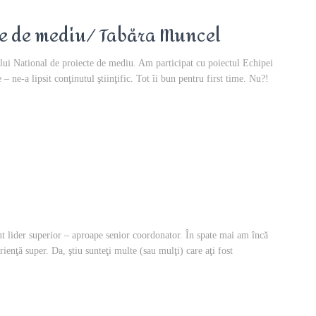
te de mediu/ Tabăra Muncel
ului National de proiecte de mediu. Am participat cu poiectul Echipei
 ne-a lipsit conţinutul ştiinţific. Tot îi bun pentru first time. Nu?!
t lider superior – aproape senior coordonator. În spate mai am încă
ienţă super. Da, ştiu sunteţi multe (sau mulţi) care aţi fost