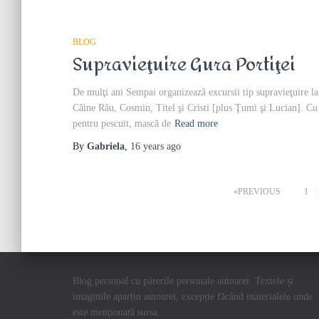
BLOG
Supravieţuire Gura Portiţei
De mulţi ani Sempai organizează excursii tip supravieţuire 
Câine Rău, Cosmin, Titel şi Cristi [plus Ţumi şi Lucian]. Cu c
pentru pescuit, mască de
Read more
By
Gabriela
,
16 years
ago
Posts
PREVIOUS
1
pagination
Blog personal cu părerile personale autoarei. Textele și
imaginile aparțin autoarei, excepție făcând materialele unde
este menționată sursa.