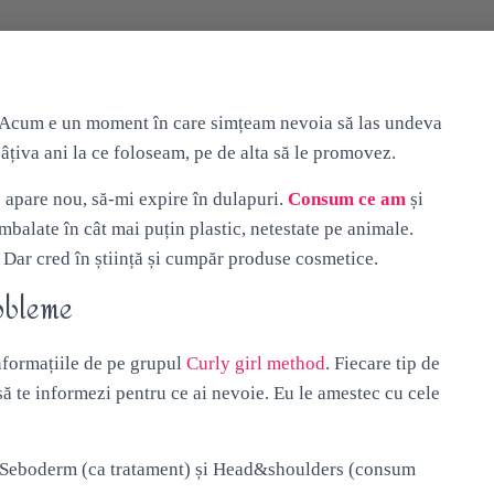
e. Acum e un moment în care simțeam nevoia să las undeva
câțiva ani la ce foloseam, pe de alta să le promovez.
e apare nou, să-mi expire în dulapuri.
Consum ce am
și
mbalate în cât mai puțin plastic, netestate pe animale.
. Dar cred în știință și cumpăr produse cosmetice.
robleme
nformațiile de pe grupul
Curly girl method
. Fiecare tip de
ă te informezi pentru ce ai nevoie. Eu le amestec cu cele
 Seboderm (ca tratament) și Head&shoulders (consum