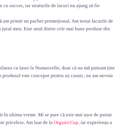
e cu succes, iar straturile de lacuri nu ajung să fie
ă am primit un pachet promoțional. Am testat lacurile de
in jurul meu. Este unul dintre cele mai bune produse din
ilarea cu laser la Nomasvello, doar că nu mă puteam ține
m produsul este conceput pentru uz casnic, nu am nevoie
t în ultima vreme. Mi se pare că este mai ușor de purtat
ste priceless. Am luat de la
OrganicCup
, iar experiența a