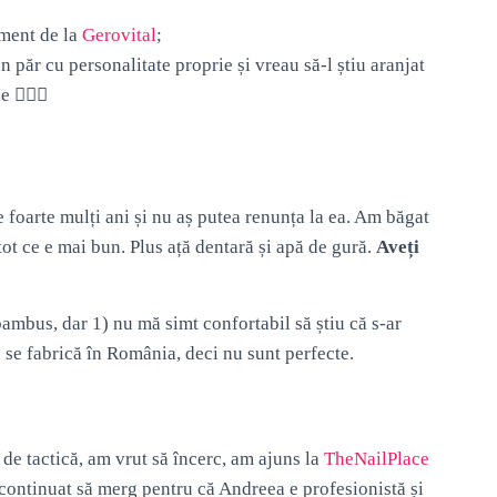
ament de la
Gerovital
;
păr cu personalitate proprie și vreau să-l știu aranjat
💇🏻‍♀️
e foarte mulți ani și nu aș putea renunța la ea. Am băgat
tot ce e mai bun. Plus ață dentară și apă de gură.
Aveți
bambus, dar 1) nu mă simt confortabil să știu că s-ar
 se fabrică în România, deci nu sunt perfecte.
de tactică, am vrut să încerc, am ajuns la
TheNailPlace
continuat să merg pentru că Andreea e profesionistă și