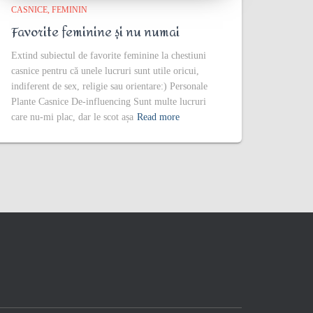
CASNICE
FEMININ
Favorite feminine și nu numai
Extind subiectul de favorite feminine la chestiuni
casnice pentru că unele lucruri sunt utile oricui,
indiferent de sex, religie sau orientare:) Personale
Plante Casnice De-influencing Sunt multe lucruri
care nu-mi plac, dar le scot așa
Read more