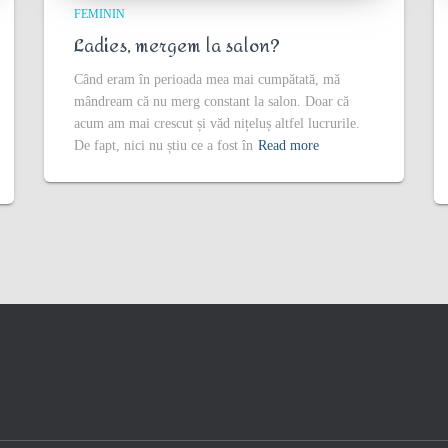
FEMININ
Ladies, mergem la salon?
Când eram în perioada mea mai cumpătată, mă
mândream că nu merg constant la salon. Doar că
acum am mai crescut și văd nițeluș altfel lucrurile.
De fapt, nici nu știu ce a fost în
Read more