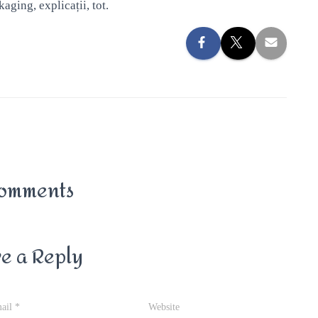
aging, explicații, tot.
omments
e a Reply
ail
*
Website