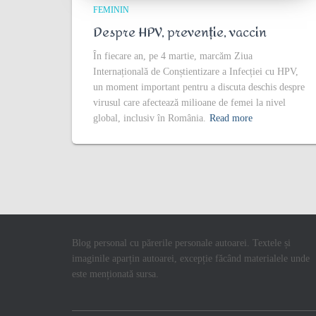
FEMININ
Despre HPV, prevenție, vaccin
În fiecare an, pe 4 martie, marcăm Ziua
Internațională de Conștientizare a Infecției cu HPV,
un moment important pentru a discuta deschis despre
virusul care afectează milioane de femei la nivel
global, inclusiv în România.
Read more
Blog personal cu părerile personale autoarei. Textele și
imaginile aparțin autoarei, excepție făcând materialele unde
este menționată sursa.