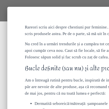
Rareori scriu aici despre chestiuni pur feminin
scris produsele astea. Pe de o parte, să mă uit în 
Nu cred în a urmări trendurile și a cumpăra tot c
apoi cumpăr ceva nou. Caut să fie locale, să fie a
Folosesc săpun solid și fac scrub cu zaț de cafea
Bucle definite (sau nu) și alte p
Am o întreagă rutină pentru bucle, inspirată de i
păr are nevoie de alte produse, așa că recomand s
de mai jos, pentru că nu toată lumea e perfectă:
Dermatită seboreică/mătreață: șampoanele