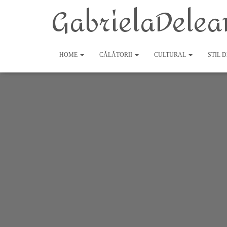
GabrielaDelea
HOME
CĂLĂTORII
CULTURAL
STIL 