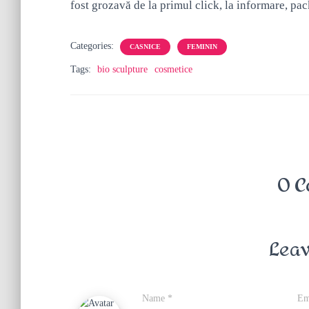
fost grozavă de la primul click, la informare, pack
Categories:
CASNICE
FEMININ
Tags:
bio sculpture
cosmetice
0 C
Leav
Name
*
Em