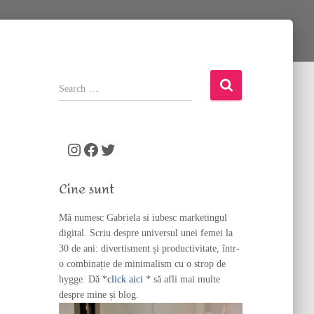
S
e
a
r
c
Instagram
Facebook
Twitter
h
f
Cine sunt
o
r
Mă numesc Gabriela si iubesc marketingul
:
digital. Scriu despre universul unei femei la
30 de ani: divertisment și productivitate, într-
o combinație de minimalism cu o strop de
hygge. Dă *
click aici
* să afli mai multe
despre mine și blog.