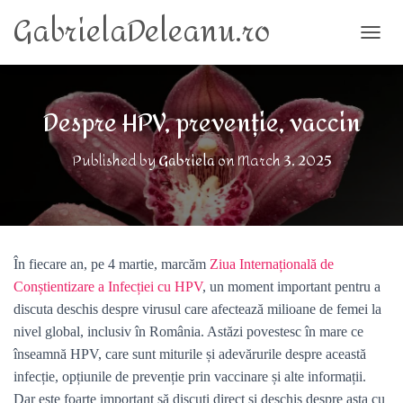
GabrielaDeleanu.ro
TOGG
Despre HPV, prevenție, vaccin
Published by
Gabriela
on
March 3, 2025
În fiecare an, pe 4 martie, marcăm
Ziua Internațională de
Conștientizare a Infecției cu HPV
, un moment important pentru a
discuta deschis despre virusul care afectează milioane de femei la
nivel global, inclusiv în România. Astăzi povestesc în mare ce
înseamnă HPV, care sunt miturile și adevărurile despre această
infecție, opțiunile de prevenție prin vaccinare și alte informații.
Dar este foarte important să discuți direct și deschis despre asta cu