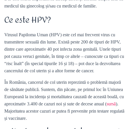
medicul tău ginecolog și/sau cu medicul de familie.
Ce este HPV?
Virusul Papiloma Uman (HPV) este cel mai frecvent virus cu
transmitere sexuală din lume. Există peste 200 de tipuri de HPV,
dintre care aproximativ 40 pot infecta zona genitală. Unele tipuri
pot cauza veruci genitale, în timp ce altele – cunoscute ca tipuri cu
“risc înalt” (în special tipurile 16 și 18) – pot duce la dezvoltarea
cancerului de col uterin și a altor forme de cancer.
În România, cancerul de col uterin reprezintă o problemă majoră
de sănătate publică. Suntem, din păcate, pe primul loc în Uniunea
Europeană la incidența și mortalitatea cauzată de această boală, cu
aproximativ 3.400 de cazuri noi și sute de decese anual (
sursă
).
Majoritatea acestor cazuri ar putea fi prevenite prin testare regulată
și vaccinare.