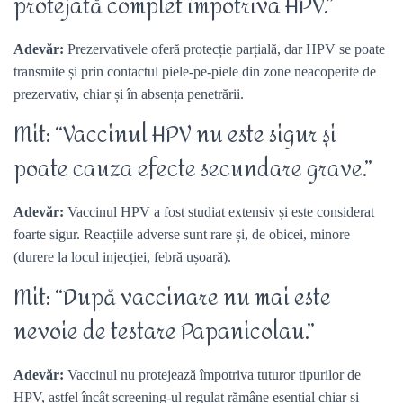
protejată complet împotriva HPV.”
Adevăr:
Prezervativele oferă protecție parțială, dar HPV se poate
transmite și prin contactul piele-pe-piele din zone neacoperite de
prezervativ, chiar și în absența penetrării.
Mit: “Vaccinul HPV nu este sigur și
poate cauza efecte secundare grave.”
Adevăr:
Vaccinul HPV a fost studiat extensiv și este considerat
foarte sigur. Reacțiile adverse sunt rare și, de obicei, minore
(durere la locul injecției, febră ușoară).
Mit: “După vaccinare nu mai este
nevoie de testare Papanicolau.”
Adevăr:
Vaccinul nu protejează împotriva tuturor tipurilor de
HPV, astfel încât screening-ul regulat rămâne esențial chiar și