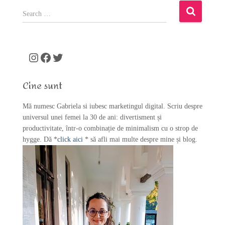
S
e
a
r
c
Instagram
Facebook
Twitter
h
f
Cine sunt
o
r
Mă numesc Gabriela si iubesc marketingul digital. Scriu despre
:
universul unei femei la 30 de ani: divertisment și
productivitate, într-o combinație de minimalism cu o strop de
hygge. Dă *
click aici
* să afli mai multe despre mine și blog.