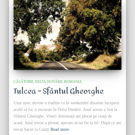
CĂLĂTORII
DELTA DUNĂRII
ROMANIA
Tulcea – Sfântul Gheorghe
Ușor ușor, devine o tradiție ca în weekendul dinainte începerii
școlii să fac o excursie în Delta Dunării. Anul acesta a fost la
Sfântul Gheorghe. Vineri dimineață am plecat pe ceață de
acasă. Anul trecut a plouat, speram să nu fie la fel. După ce am
trecut bacul la Galați
Read more