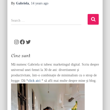
By
Gabriela
,
14 years
ago
S
e
a
r
c
Instagram
Facebook
Twitter
h
f
Cine sunt
o
r
Mă numesc Gabriela si iubesc marketingul digital. Scriu despre
:
universul unei femei la 30 de ani: divertisment și
productivitate, într-o combinație de minimalism cu o strop de
hygge. Dă *
click aici
* să afli mai multe despre mine și blog.