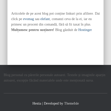
Articolele de pe acest blog pot conține linkuri prin afiliere. Dai
click pe
evomag
sau
elefant
, comanzi ceva de la ei, iar eu
primesc un procent din comandă, fără să fii taxat în plus.
Mulțumesc pentru susținere!
Blog găzduit de
Hostinger
Blog personal cu părerile personale autoarei. Textele și imaginile aparțin
autoarei, excepție făcând materialele unde este menționată sursa.
Hestia | Developed by
ThemeIsle