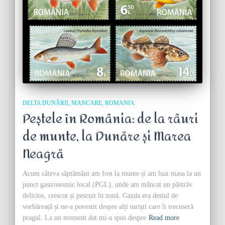
DELTA DUNĂRII
MANCARE
ROMANIA
Peștele în România: de la râuri
de munte, la Dunăre și Marea
Neagră
Acum câteva săptămâni am fost la munte și am luat masa la un
punct gastronomic local (PGL), unde am mâncat un păstrăv
delicios, crescut și pescuit în zonă. Gazda era destul de
vorbăreață și ne-a povestit despre alți turiști care îi trecuseră
pragul. La un moment dat mi-a spus despre
Read more