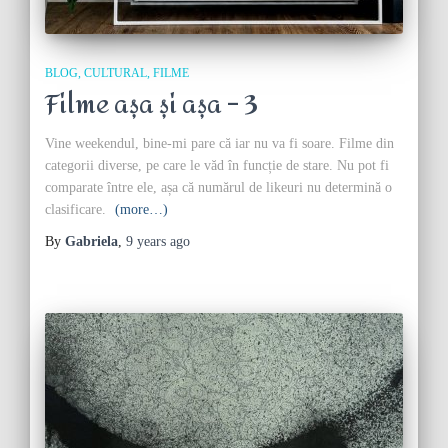
BLOG
CULTURAL
FILME
Filme așa și așa – 3
Vine weekendul, bine-mi pare că iar nu va fi soare. Filme din
categorii diverse, pe care le văd în funcție de stare. Nu pot fi
comparate între ele, așa că numărul de likeuri nu determină o
clasificare.
(more…)
By
Gabriela
,
9 years
ago