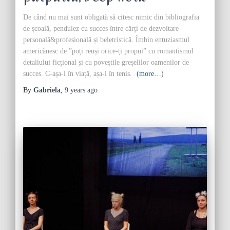
De când nu mai sunt obligată să citesc nimic din bibliografia
de școală, pendulez cu succes între cărți de dezvoltare
personală&profesională și beletristică. Îmbin entuziasmul
americănesc de ”poți reuși orice-ți propui” cu romantismul
detaliului ficțional și cu poveștile greșelilor oamenilor de
succes. C-așa-i în viață, așa-i în tenis.
(more…)
By
Gabriela
,
9 years
ago