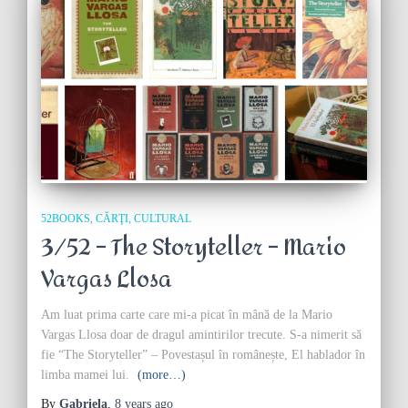
52BOOKS
CĂRŢI
CULTURAL
3/52 – The Storyteller – Mario
Vargas Llosa
Am luat prima carte care mi-a picat în mână de la Mario
Vargas Llosa doar de dragul amintirilor trecute. S-a nimerit să
fie “The Storyteller” – Povestașul în românește, El hablador în
limba mamei lui.
(more…)
By
Gabriela
,
8 years
ago