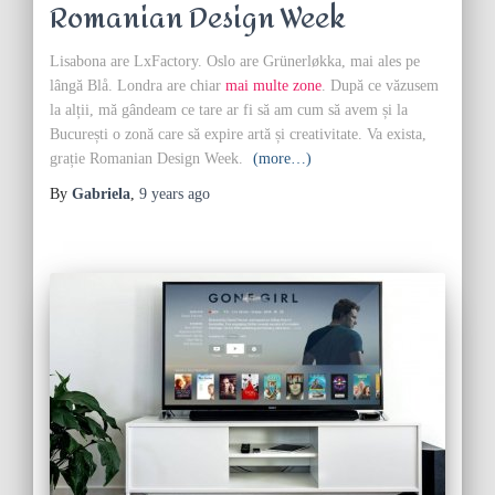
Romanian Design Week
Lisabona are LxFactory. Oslo are Grünerløkka, mai ales pe
lângă Blå. Londra are chiar
mai multe zone
. După ce văzusem
la alții, mă gândeam ce tare ar fi să am cum să avem și la
București o zonă care să expire artă și creativitate. Va exista,
grație Romanian Design Week.
(more…)
By
Gabriela
,
9 years
ago