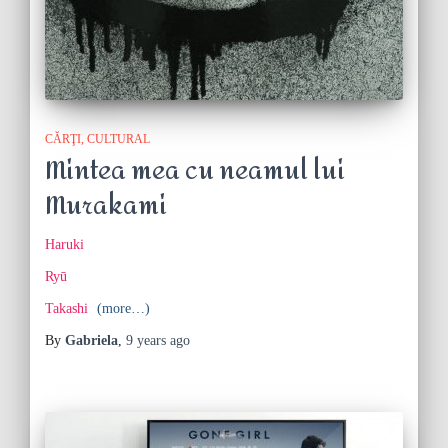
CĂRŢI
CULTURAL
Mintea mea cu neamul lui
Murakami
Haruki
Ryū
Takashi
(more…)
By
Gabriela
,
9 years
ago