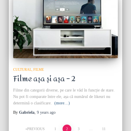
CULTURAL
FILME
Filme așa și așa – 2
Filme din categorii diverse, pe care le văd în funcție de stare.
Nu pot fi comparate între ele, așa că numărul de likeuri nu
determină o clasificare.
(more…)
By
Gabriela
,
9 years
ago
Posts
PREVIOUS
1
2
3
…
11