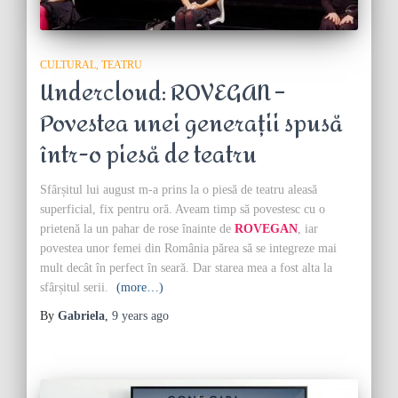
CULTURAL
TEATRU
Undercloud: ROVEGAN –
Povestea unei generații spusă
într-o piesă de teatru
Sfârșitul lui august m-a prins la o piesă de teatru aleasă
superficial, fix pentru oră. Aveam timp să povestesc cu o
prietenă la un pahar de rose înainte de
ROVEGAN
, iar
povestea unor femei din România părea să se integreze mai
mult decât în perfect în seară. Dar starea mea a fost alta la
sfârșitul serii.
(more…)
By
Gabriela
,
9 years
ago