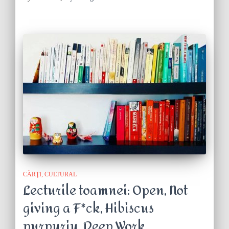
CĂRŢI
CULTURAL
Lecturile toamnei: Open, Not
giving a F*ck, Hibiscus
purpuriu, Deep Work