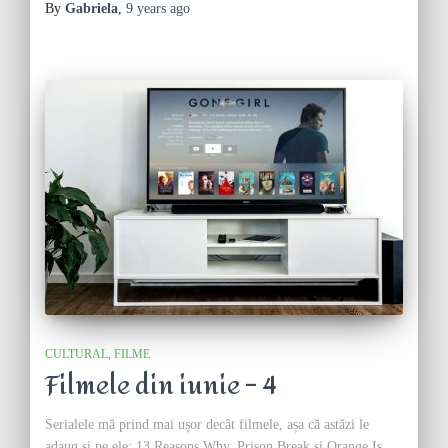
By
Gabriela
,
9 years
ago
CULTURAL
FILME
Filmele din iunie – 4
Serialele mă prind mai ușor decât filmele, așa că astăzi le
adaug și pe ele: 13 Reasons Why, Prison Break și Orange Is