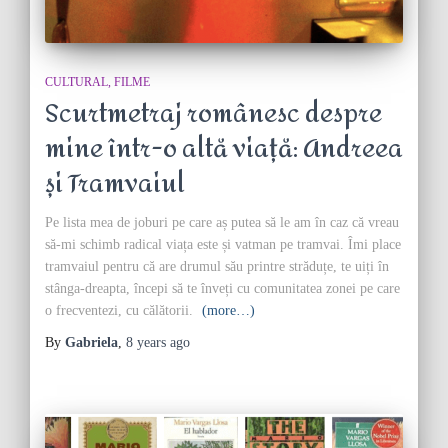
CULTURAL
FILME
Scurtmetraj românesc despre
mine într-o altă viață: Andreea
și Tramvaiul
Pe lista mea de joburi pe care aș putea să le am în caz că vreau
să-mi schimb radical viața este și vatman pe tramvai. Îmi place
tramvaiul pentru că are drumul său printre străduțe, te uiți în
stânga-dreapta, începi să te înveți cu comunitatea zonei pe care
o frecventezi, cu călătorii.
(more…)
By
Gabriela
,
8 years
ago