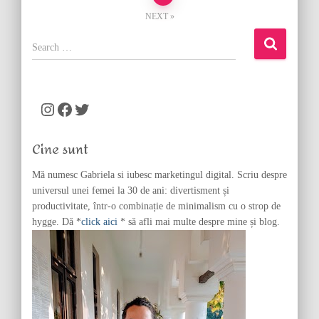
NEXT
pagination
S
e
a
r
c
Instagram
Facebook
Twitter
h
f
Cine sunt
o
r
Mă numesc Gabriela si iubesc marketingul digital. Scriu despre
:
universul unei femei la 30 de ani: divertisment și
productivitate, într-o combinație de minimalism cu o strop de
hygge. Dă *
click aici
* să afli mai multe despre mine și blog.