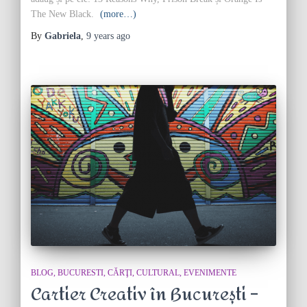
The New Black.
(more…)
By
Gabriela
,
9 years
ago
BLOG
BUCURESTI
CĂRŢI
CULTURAL
EVENIMENTE
Cartier Creativ în București –