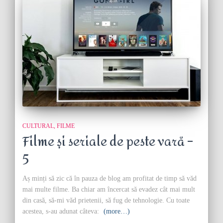
CULTURAL
FILME
Filme și seriale de peste vară –
5
Aș minți să zic că în pauza de blog am profitat de timp să văd
mai multe filme. Ba chiar am încercat să evadez cât mai mult
din casă, să-mi văd prietenii, să fug de tehnologie. Cu toate
acestea, s-au adunat câteva:
(more…)