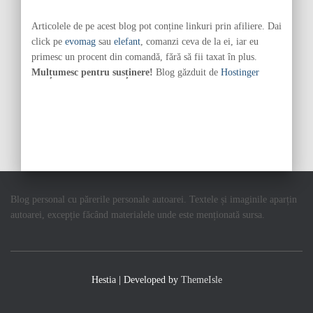
Articolele de pe acest blog pot conține linkuri prin afiliere. Dai
click pe
evomag
sau
elefant
, comanzi ceva de la ei, iar eu
primesc un procent din comandă, fără să fii taxat în plus.
Mulțumesc pentru susținere!
Blog găzduit de
Hostinger
Blog personal cu părerile personale autoarei. Textele și imaginile aparțin
autoarei, excepție făcând materialele unde este menționată sursa.
Hestia | Developed by
ThemeIsle