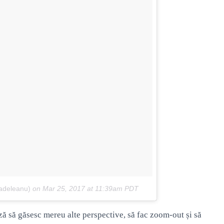
ladeleanu)
on
Mar 25, 2017 at 11:39am PDT
ază să găsesc mereu alte perspective, să fac zoom-out și să