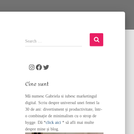
S
e
a
r
c
Instagram
Facebook
Twitter
h
f
Cine sunt
o
r
Mă numesc Gabriela si iubesc marketingul
:
digital. Scriu despre universul unei femei la
30 de ani: divertisment și productivitate, într-
o combinație de minimalism cu o strop de
hygge. Dă *
click aici
* să afli mai multe
despre mine și blog.