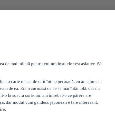
a de mult uitată pentru cultura insulelor est asiatice. Să-
fost o carte musai de citit într-o perioadă, eu am ajuns la
răgeam de ea. Eram curioasă de ce se mai întâmplă, dar nu
it-o la soacra soră-mii, am întrebat-o ce părere are
așa, dar modul cum gândesc japonezii e tare interesant,
ire.