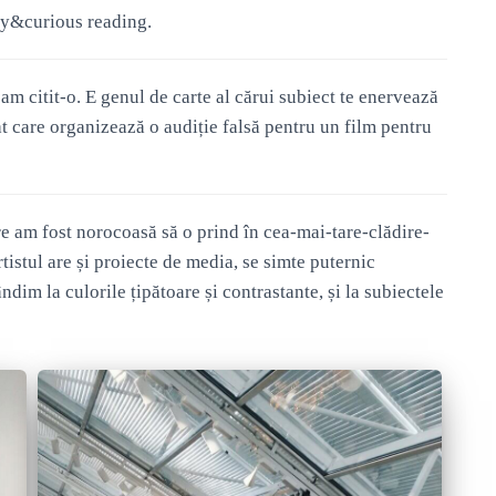
azy&curious reading.
am citit-o. E genul de carte al cărui subiect te enervează
bat care organizează o audiție falsă pentru un film pentru
re am fost norocoasă să o prind în cea-mai-tare-clădire-
stul are și proiecte de media, se simte puternic
ndim la culorile țipătoare și contrastante, și la subiectele