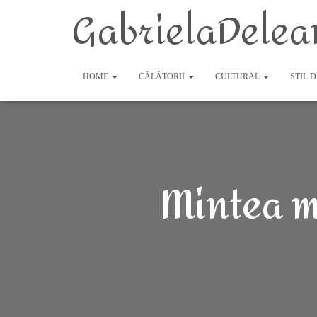
GabrielaDelea
HOME
CĂLĂTORII
CULTURAL
STIL 
Mintea m