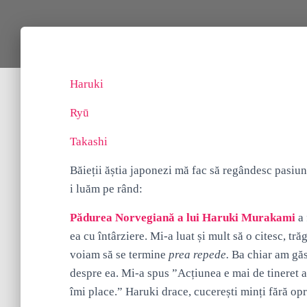
Haruki
Ryū
Takashi
Băieții ăștia japonezi mă fac să regândesc pasiune
i luăm pe rând:
Pădurea Norvegiană a lui Haruki Murakami
a 
ea cu întârziere. Mi-a luat și mult să o citesc, t
voiam să se termine
prea repede.
Ba chiar am găs
despre ea. Mi-a spus ”Acțiunea e mai de tineret 
îmi place.” Haruki drace, cucerești minți fără opr