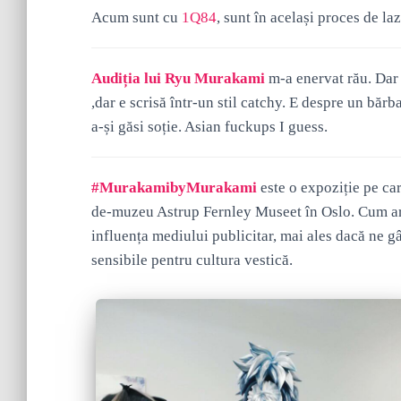
Acum sunt cu
1Q84
, sunt în același proces de l
Audiția lui Ryu Murakami
m-a enervat rău. Dar 
,dar e scrisă într-un stil catchy. E despre un băr
a-și găsi soție. Asian fuckups I guess.
#MurakamibyMurakami
este o expoziție pe ca
de-muzeu Astrup Fernley Museet în Oslo. Cum arti
influența mediului publicitar, mai ales dacă ne gâ
sensibile pentru cultura vestică.