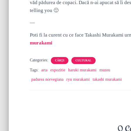
văd pădurea de copaci. Dacă n-ai apucat să îi des
telling you 🙂
—
Poti fi la curent cu ce face Takashi Murakami u
murakami
Categories:
CĂRŢI
CULTURAL
Tags:
arta
expozitie
haruki murakami
muzeu
padurea norvegiana
ryu murakami
takashi murakami
0 C