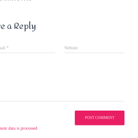
e a Reply
ail
*
Website
nt data is processed.