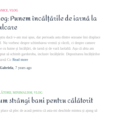
SNICE
VLOG
log: Punem încălțările de iarnă la
ulcare
știu dacă v-am mai spus, dar perioada asta dintre sezoane îmi displace
al. Nu vorbesc despre schimbarea vremii și răceli, ci despre camere
ne cu haine și încălțări, de iarnă și de vară laolaltă. Așa că abia am
eptat să schimb garderoba, inclusiv încălțările. Depozitarea încălțărilor
iarnă Cu
Read more
Gabriela
,
7 years
ago
LĂTORII
MINIMALISM
VLOG
um strângi bani pentru călătorit
 place să plec de acasă pentru că asta-mi deschide mintea și ajung să