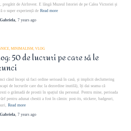
t, pregătit de AirInvest. E lângă Muzeul Istoriei de pe Calea Victoriei și
ră o super experiență de
Read more
Gabriela
,
7 years
ago
SNICE
MINIMALISM
VLOG
log: 50 de lucruri pe care să le
runci
nci când începi să faci ordine serioasă în casă, și implicit decluttering
 scapi de lucrurile care duc la dezordine inutilă), îți dai seama că
trezi o grămadă de prostii în spațiul tău personal. Pentru mine, perioada
vârf pentru adunat chestii a fost în cămin: post-its, stickere, badgeuri,
suri,
Read more
Gabriela
,
7 years
ago