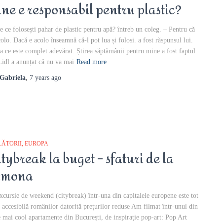
ine e responsabil pentru plastic?
e ce folosești pahar de plastic pentru apă? întreb un coleg. – Pentru că
colo. Dacă e acolo înseamnă că-l pot lua și folosi. a fost răspunsul lui.
a ce este complet adevărat. Știrea săptămânii pentru mine a fost faptul
Lidl a anunțat că nu va mai
Read more
Gabriela
,
7 years
ago
LĂTORII
EUROPA
itybreak la buget – sfaturi de la
imona
xcursie de weekend (citybreak) într-una din capitalele europene este tot
 accesibilă românilor datorită prețurilor reduse Am filmat într-unul din
e mai cool apartamente din București, de inspirație pop-art: Pop Art