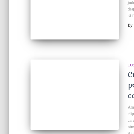
jud
des
să 
By
CO
C
p
c
Am 
cli
car
nim
îl 