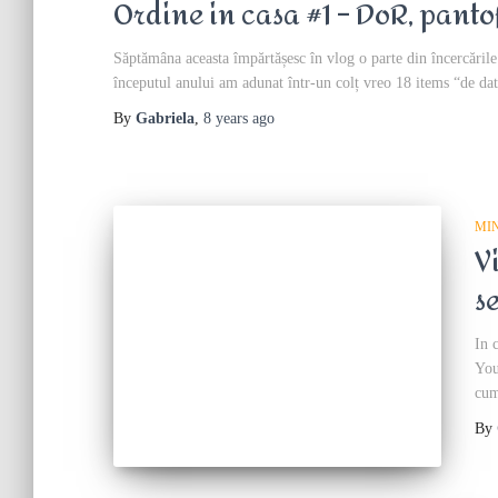
Ordine in casa #1 – DoR, pantof
Săptămâna aceasta împărtășesc în vlog o parte din încercările
începutul anului am adunat într-un colț vreo 18 items “de dat
By
Gabriela
,
8 years
ago
MI
V
s
In 
You
cum
By