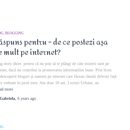
OG
BLOGGING
ăspuns pentru – de ce postezi așa
e mult pe internet?
g story short: pentru că nu poți să te plângi de câte mizerii sunt pe
ernet, dacă nu contribui la promovarea informațiilor bune. Prin liceu
descoperit bloguri și oameni pe internet care făceau chestii diferite față
ce vedeam în jurul meu. Am doar 18 ani, Lecturi Urbane, au
ad more
Gabriela
,
6 years
ago
OG