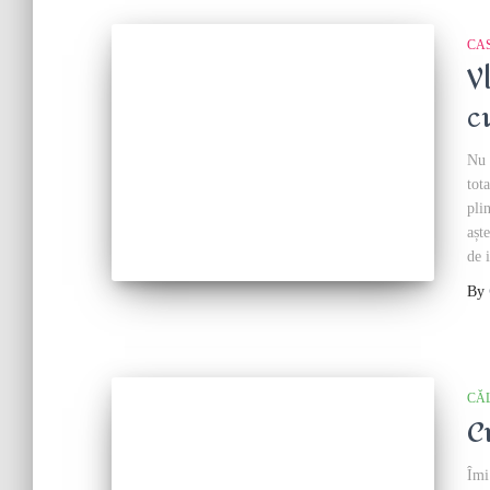
CA
V
c
Nu 
tot
pli
așt
de 
By
CĂ
C
Îmi