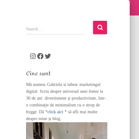
S
e
a
r
c
Instagram
Facebook
Twitter
h
f
Cine sunt
o
r
Mă numesc Gabriela si iubesc marketingul
:
digital. Scriu despre universul unei femei la
30 de ani: divertisment și productivitate, într-
o combinație de minimalism cu o strop de
hygge. Dă *
click aici
* să afli mai multe
despre mine și blog.