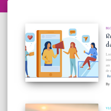
BL
R
d
Lon
int
am 
de 
Re
By
VL