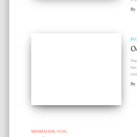
By
BL
O
Dac
buc
ext
By
MINIMALISM
VLOG