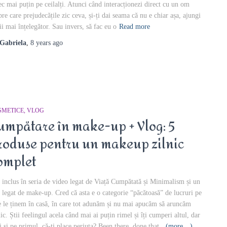
ec mai puțin pe ceilalți. Atunci când interacționezi direct cu un om
pre care prejudecățile zic ceva, și-ți dai seama că nu e chiar așa, ajungi
fii mai înțelegător. Sau invers, să fac eu o
Read more
Gabriela
,
8 years
ago
SMETICE
VLOG
umpătare în make-up + Vlog: 5
roduse pentru un makeup zilnic
omplet
inclus în seria de video legat de Viață Cumpătată și Minimalism și un
p legat de make-up. Cred că asta e o categorie “păcătoasă” de lucruri pe
e le ținem în casă, în care tot adunăm și nu mai apucăm să aruncăm
ic. Știi feelingul acela când mai ai puțin rimel și îți cumperi altul, dar
ții și pe primul, că-ți place periuța? Been there, done that.
(more…)