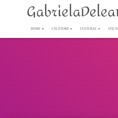
GabrielaDelea
HOME
CĂLĂTORII
CULTURAL
STIL 