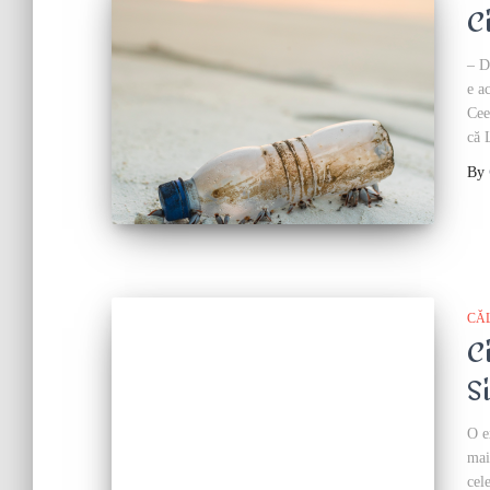
C
– D
e a
Cee
că 
By
CĂ
C
S
O e
mai
cel