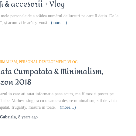
i & accesorii + Vlog
 mele personale de a scădea numărul de lucruri pe care îl dețin. De la
”, și acum vi le arăt și vouă.
(more…)
NIMALISM
PERSONAL DEVELOPMENT
VLOG
iata Cumpatata & Minimalism,
ezon 2018
cazul in care ati ratat informatia pana acum, ma filmez si postez pe
Tube. Vorbesc singura cu o camera despre minimalism, stil de viata
patat, frugality, masura in toate.
(more…)
Gabriela
,
8 years
ago