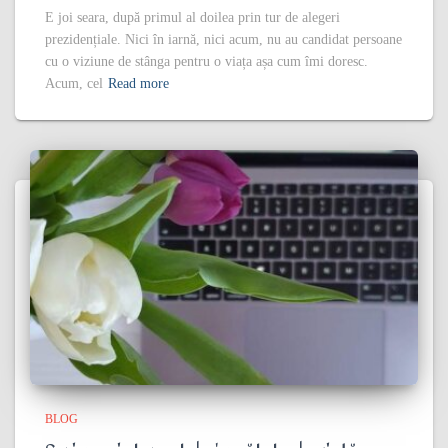
E joi seara, după primul al doilea prin tur de alegeri
prezidențiale. Nici în iarnă, nici acum, nu au candidat persoane
cu o viziune de stânga pentru o viața așa cum îmi doresc.
Acum, cel
Read more
BLOG