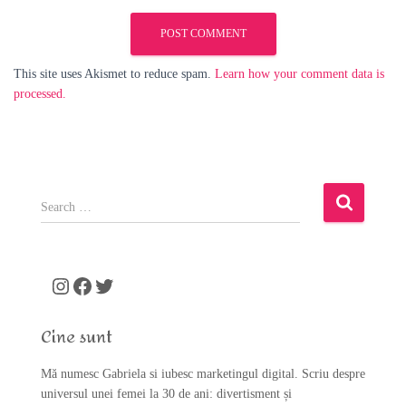
This site uses Akismet to reduce spam.
Learn how your comment data is
processed.
S
e
a
r
c
Instagram
Facebook
Twitter
h
f
Cine sunt
o
r
Mă numesc Gabriela si iubesc marketingul digital. Scriu despre
:
universul unei femei la 30 de ani: divertisment și