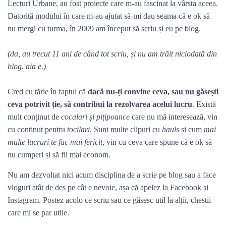
Lecturi Urbane, au fost proiecte care m-au fascinat la vârsta aceea.
Datorită modului în care m-au ajutat să-mi dau seama că e ok să
nu mergi cu turma, în 2009 am început să scriu și eu pe blog.
(da, au trecut 11 ani de când tot scriu, și nu am trăit niciodată din
blog. aia e.)
Cred cu tărie în faptul că
dacă nu-ți convine ceva, sau nu găsești
ceva potrivit ție, să contribui la rezolvarea acelui lucru
. Există
mult conținut de
cocalari și pițipoance
care nu mă interesează, vin
cu conținut pentru
tocilari
. Sunt multe clipuri cu
hauls
și cum
mai
multe lucruri te fac mai fericit
, vin cu ceva care spune că e ok să
nu cumperi și să fii mai econom.
Nu am dezvoltat nici acum disciplina de a scrie pe blog sau a face
vloguri atât de des pe cât e nevoie, așa că apelez la Facebook și
Instagram. Postez acolo ce scriu sau ce găsesc util la alții, chestii
care mi se par utile.