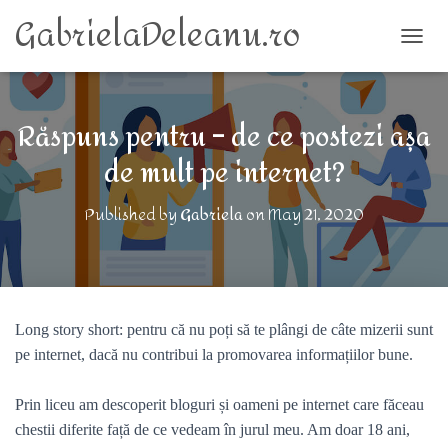
GabrielaDeleanu.ro
TOGG
Răspuns pentru – de ce postezi așa
de mult pe internet?
Published by
Gabriela
on
May 21, 2020
Long story short: pentru că nu poți să te plângi de câte mizerii sunt
pe internet, dacă nu contribui la promovarea informațiilor bune.
Prin liceu am descoperit bloguri și oameni pe internet care făceau
chestii diferite față de ce vedeam în jurul meu. Am doar 18 ani,