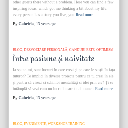
other guests there without a problem. Here you can find a few
inspiring ideas, which got me thinking a bit about my life.
every person has a story you live, you
Read more
By
Gabriela
,
13 years
ago
BLOG
DEZVOLTARE PERSONALĂ
GANDURI BETE
OPTIMISM
Între pasiune și naivitate
Ia spune-mi, sunt lucruri în care crezi și pe care le susții în fața
tuturor? Te implici în diverse proiecte pentru că tu crezi în ele
și pentru că visezi să schimbi mentalități și idei prin ele? Ți se
întâmplă să vezi cum un lucru la care tu ai muncit
Read more
By
Gabriela
,
13 years
ago
BLOG
EVENIMENTE
WORKSHOP.TRAINING