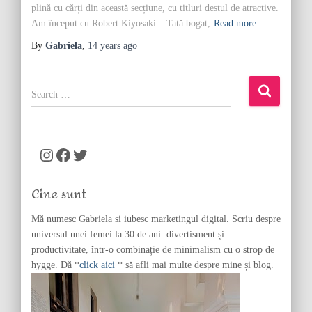
plină cu cărți din această secțiune, cu titluri destul de atractive.
Am început cu Robert Kiyosaki – Tată bogat,
Read more
By
Gabriela
,
14 years
ago
S
e
a
r
c
Instagram
Facebook
Twitter
h
f
Cine sunt
o
r
Mă numesc Gabriela si iubesc marketingul digital. Scriu despre
:
universul unei femei la 30 de ani: divertisment și
productivitate, într-o combinație de minimalism cu o strop de
hygge. Dă *
click aici
* să afli mai multe despre mine și blog.