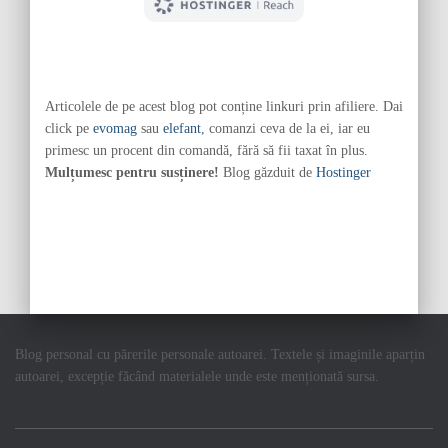
Articolele de pe acest blog pot conține linkuri prin afiliere. Dai
click pe
evomag
sau
elefant
, comanzi ceva de la ei, iar eu
primesc un procent din comandă, fără să fii taxat în plus.
Mulțumesc pentru susținere!
Blog găzduit de
Hostinger
Blog personal cu părerile personale autoarei. Textele și imaginile aparțin
autoarei, excepție făcând materialele unde este menționată sursa.