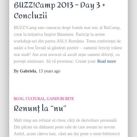
BUZZ!Camp 2013 – Day 3 +
Concluzii
BUZZ!Camp este cunoscut drept fratele mai mic al BizCamp,
creat la inițiativa Inspire Bussiness. Particip la aceste
workshop-uri din partea ASLS România. Tema conferinței de
astăzi a fost Învață să gândești pozitiv – oamenii fericiți trăiesc
mai mult! Am avut norocul să ascult niște oameni diferiți, cu
povești uimitoare. Să vă povestesc: Create your
Read more
By
Gabriela
,
13 years
ago
BLOG
CULTURAL
GANDURI BETE
Renunț la “nu”
Mult timp am refuzat să citesc cărți de dezvoltare personală.
Din păcate nu dădusem peste cele de care aveam eu nevoie.
Astfel, acum câteva luni, când am dat peste o mini-bibliotecă