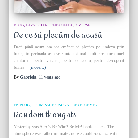
BLOG
DEZVOLTARE PERSONALĂ
DIVERSE
De ce să plecăm de acasă
Dacă până acum am tot amânat să plecăm pe undeva prin
lume, în perioada asta se simte tot mai mult presiunea unei
călătorii – pentru vacanță, pentru concediu, pentru descoperit
lumea.
(more…)
By
Gabriela
,
11 years
ago
EN BLOG
OPTIMISM
PERSONAL DEVELOPMENT
Random thoughts
Yesterday was Alex‘s Be Who? Be Me! book launch. The
atmosphere was rather intimate and we could socialize with