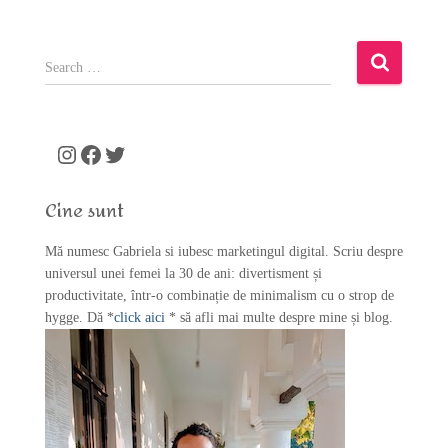
S
e
a
r
c
Instagram
Facebook
Twitter
h
f
Cine sunt
o
r
Mă numesc Gabriela si iubesc marketingul digital. Scriu despre
:
universul unei femei la 30 de ani: divertisment și
productivitate, într-o combinație de minimalism cu o strop de
hygge. Dă *
click aici
* să afli mai multe despre mine și blog.