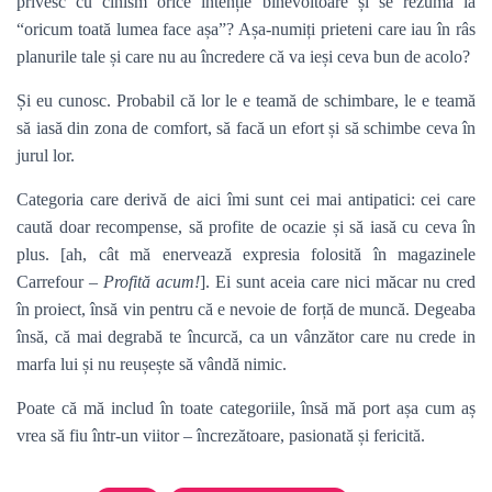
privesc cu cinism orice intenție binevoitoare și se rezumă la
“oricum toată lumea face așa”? Așa-numiți prieteni care iau în râs
planurile tale și care nu au încredere că va ieși ceva bun de acolo?
Și eu cunosc. Probabil că lor le e teamă de schimbare, le e teamă
să iasă din zona de comfort, să facă un efort și să schimbe ceva în
jurul lor.
Categoria care derivă de aici îmi sunt cei mai antipatici: cei care
caută doar recompense, să profite de ocazie și să iasă cu ceva în
plus. [ah, cât mă enervează expresia folosită în magazinele
Carrefour –
Profită acum!
]. Ei sunt aceia care nici măcar nu cred
în proiect, însă vin pentru că e nevoie de forță de muncă. Degeaba
însă, că mai degrabă te încurcă, ca un vânzător care nu crede in
marfa lui și nu reușește să vândă nimic.
Poate că mă includ în toate categoriile, însă mă port așa cum aș
vrea să fiu într-un viitor – încrezătoare, pasionată și fericită.