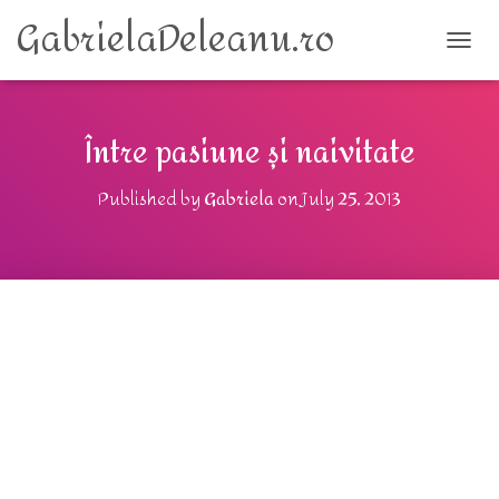
GabrielaDeleanu.ro
TOGG
Între pasiune și naivitate
Published by
Gabriela
on
July 25, 2013