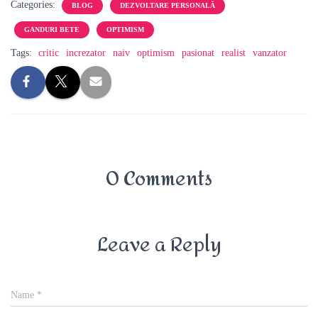
Categories:
BLOG
DEZVOLTARE PERSONALĂ
GANDURI BETE
OPTIMISM
Tags:
critic
increzator
naiv
optimism
pasionat
realist
vanzator
0 Comments
Leave a Reply
Name
*