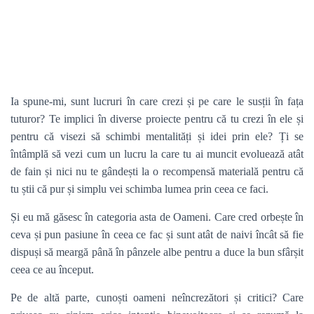
Ia spune-mi, sunt lucruri în care crezi și pe care le susții în fața
tuturor? Te implici în diverse proiecte pentru că tu crezi în ele și
pentru că visezi să schimbi mentalități și idei prin ele? Ți se
întâmplă să vezi cum un lucru la care tu ai muncit evoluează atât
de fain și nici nu te gândești la o recompensă materială pentru că
tu știi că pur și simplu vei schimba lumea prin ceea ce faci.
Și eu mă găsesc în categoria asta de Oameni. Care cred orbește în
ceva și pun pasiune în ceea ce fac și sunt atât de naivi încât să fie
dispuși să meargă până în pânzele albe pentru a duce la bun sfârșit
ceea ce au început.
Pe de altă parte, cunoști oameni neîncrezători și critici? Care