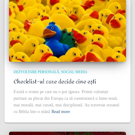
DEZVOLTARE PERSONALĂ
SOCIAL MEDIA
Checklist-ul care decide cine ești
Există o ironie pe care nu o pot ignora. Primii coloniști
puritani au plecat din Europa ca să construiască o lume nouă,
mai morală, mai curată, mai disciplinată. Au traversat oceanul
cu Biblia într-o mână
Read more