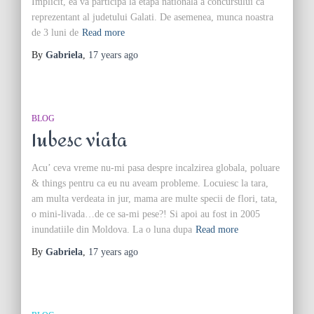
Implicit, ea va participa la etapa nationala a concursului ca
reprezentant al judetului Galati. De asemenea, munca noastra
de 3 luni de
Read more
By
Gabriela
,
17 years
ago
BLOG
Iubesc viata
Acu’ ceva vreme nu-mi pasa despre incalzirea globala, poluare
& things pentru ca eu nu aveam probleme. Locuiesc la tara,
am multa verdeata in jur, mama are multe specii de flori, tata,
o mini-livada…de ce sa-mi pese?! Si apoi au fost in 2005
inundatiile din Moldova. La o luna dupa
Read more
By
Gabriela
,
17 years
ago