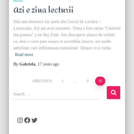
BLOG
Azi e ziua lecturii
Stiu asta deoarece fac parte din Cercul de Lectura ~
Lecturiada. Azi am avut intrunire. Tema a fost cartea “Cititorul
din pestera” a lui Rui Zink. Am descoperit alaturi de ceilalti
ca, desi o carte pare usoara si accesibila tuturor, are multe
subtilitati care influenteaza mentalitati. Despre ce e vorba
Read more
By
Gabriela
,
17 years
ago
Posts
PREVIOUS
1
…
9
10
pagination
S
e
a
r
c
Instagram
Facebook
Twitter
h
f