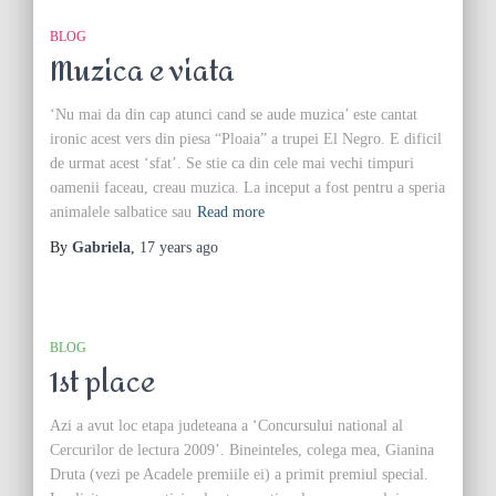
BLOG
Muzica e viata
‘Nu mai da din cap atunci cand se aude muzica’ este cantat
ironic acest vers din piesa “Ploaia” a trupei El Negro. E dificil
de urmat acest ‘sfat’. Se stie ca din cele mai vechi timpuri
oamenii faceau, creau muzica. La inceput a fost pentru a speria
animalele salbatice sau
Read more
By
Gabriela
,
17 years
ago
BLOG
1st place
Azi a avut loc etapa judeteana a ‘Concursului national al
Cercurilor de lectura 2009’. Bineinteles, colega mea, Gianina
Druta (vezi pe Acadele premiile ei) a primit premiul special.