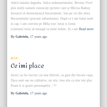
Adică statului degeaba. Adica sedentarismului. Revista Viva!
plus mulți oameni cunoscuți (printre care și Mircea Badea)
încearcă să dezmorțească bucureștenii. Sau pe cei din afara
Bucureștiului (precum subsemnata). După ce i-am batut mult
la cap, i-am convins pe Miha (sor’mea) si Ionuț
(cumnata’miu) să meargă cu mine mâine. Și i-am
Read more
By
Gabriela
,
17 years
ago
BLOG
Ce imi place
Incerc sa fac lucruri cat mai diferite, sa gust din fiecare cupa.
Daca sunt sau nu calitative, nu stiu, insa stiu ca mie imi plac.
Poate fi si gratie personajelor :-??
By
Gabriela
,
17 years
ago