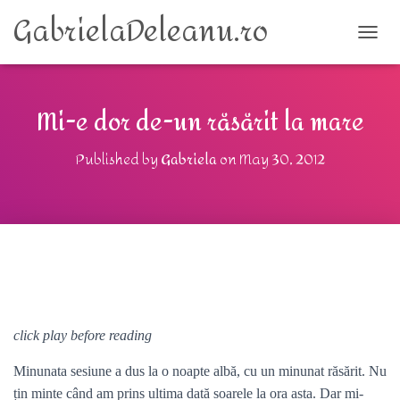
GabrielaDeleanu.ro
TOGG
Mi-e dor de-un răsărit la mare
Published by
Gabriela
on
May 30, 2012
click play before reading
Minunata sesiune a dus la o noapte albă, cu un minunat răsărit. Nu
țin minte când am prins ultima dată soarele la ora asta. Dar mi-