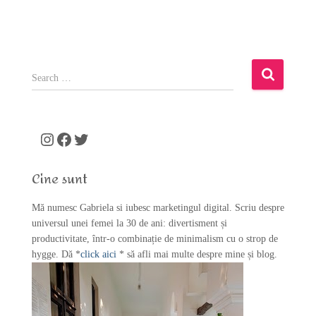
S
e
a
r
c
Instagram
Facebook
Twitter
h
f
Cine sunt
o
r
Mă numesc Gabriela si iubesc marketingul digital. Scriu despre
:
universul unei femei la 30 de ani: divertisment și
productivitate, într-o combinație de minimalism cu o strop de
hygge. Dă *
click aici
* să afli mai multe despre mine și blog.