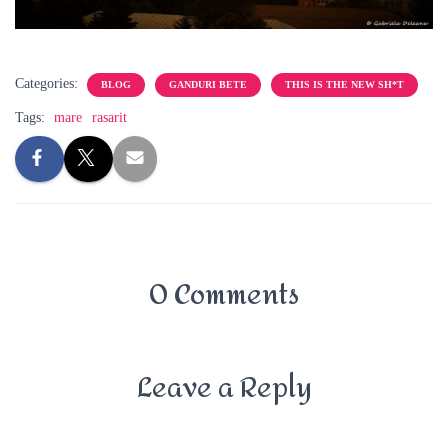
Categories:
BLOG
GANDURI BETE
THIS IS THE NEW SH*T
Tags:
mare
rasarit
0 Comments
Leave a Reply