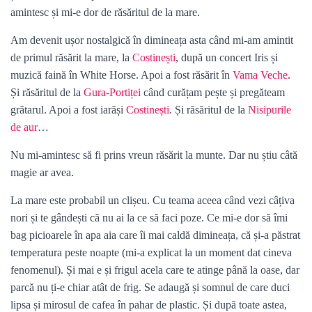
amintesc și mi-e dor de răsăritul de la mare.
Am devenit ușor nostalgică în dimineața asta când mi-am amintit
de primul răsărit la mare, la
Costinești
, după un concert Iris și
muzică faină în White Horse. Apoi a fost răsărit în
Vama Veche
.
Și răsăritul de la
Gura-Portiței
când curățam pește și pregăteam
grătarul. Apoi a fost iarăși
Costinești
. Și răsăritul de la
Nisipurile
de aur
…
Nu mi-amintesc să fi prins vreun răsărit la munte. Dar nu știu câtă
magie ar avea.
La mare este probabil un clișeu. Cu teama aceea când vezi câțiva
nori și te gândești că nu ai la ce să faci poze. Ce mi-e dor să îmi
bag picioarele în apa aia care îi mai caldă dimineața, că și-a păstrat
temperatura peste noapte (mi-a explicat la un moment dat cineva
fenomenul). Și mai e și frigul acela care te atinge până la oase, dar
parcă nu ți-e chiar atât de frig. Se adaugă și somnul de care duci
lipsa și mirosul de cafea în pahar de plastic. Și după toate astea,