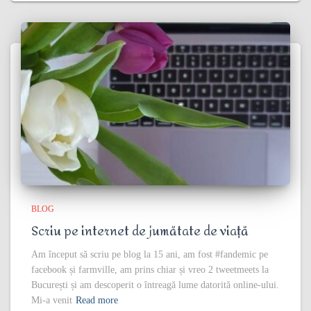
BLOG
Scriu pe internet de jumătate de viață
Am început să scriu pe blog la 15 ani, am fost #fandemic pe
facebook și farmville, am prins chiar și vreo 2 tweetmeets la
București și am descoperit o întreagă lume datorită online-ului.
Mi-a venit
Read more