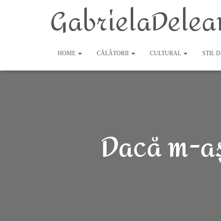
GabrielaDelea
HOME
CĂLĂTORII
CULTURAL
STIL 
Dacă m-aș