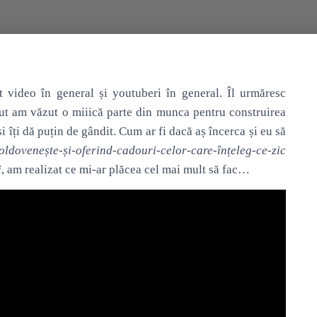
t video în general și youtuberi în general. Îl urmăresc
cut am văzut o miiică parte din munca pentru construirea
i îți dă puțin de gândit. Cum ar fi dacă aș încerca și eu să
ldovenește-și-oferind-cadouri-celor-care-înțeleg-ce-zic
i
, am realizat ce mi-ar plăcea cel mai mult să fac…