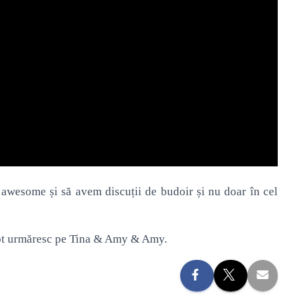
wesome și să avem discuții de budoir și nu doar în cel
 tot urmăresc pe Tina & Amy & Amy.