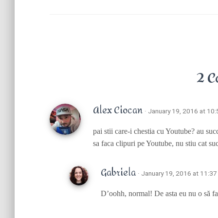
2 C
Alex Ciocan
· January 19, 2016 at 10
pai stii care-i chestia cu Youtube? au su
sa faca clipuri pe Youtube, nu stiu cat s
Gabriela
· January 19, 2016 at 11:3
D’oohh, normal! De asta eu nu o să fac