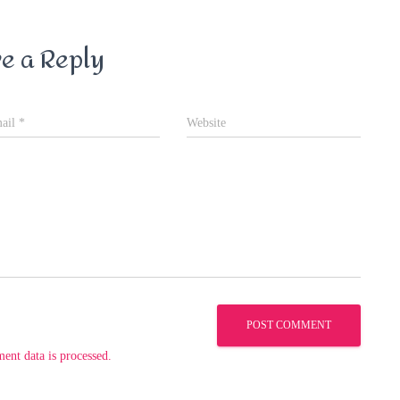
e a Reply
ail
*
Website
nt data is processed.