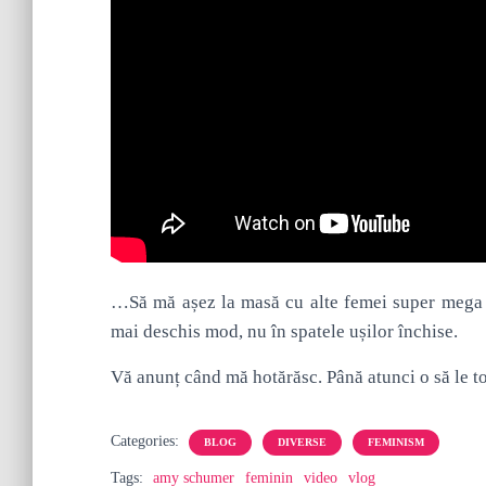
…Să mă așez la masă cu alte femei super mega a
mai deschis mod, nu în spatele ușilor închise.
Vă anunț când mă hotărăsc. Până atunci o să le
Categories:
BLOG
DIVERSE
FEMINISM
Tags:
amy schumer
feminin
video
vlog