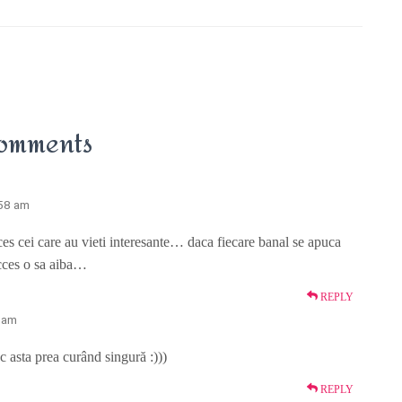
omments
:58 am
cces cei care au vieti interesante… daca fiecare banal se apuca
ucces o sa aiba…
REPLY
7 am
 asta prea curând singură :)))
REPLY