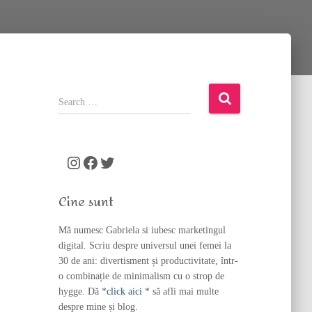
S
e
a
r
c
Instagram
Facebook
Twitter
h
f
Cine sunt
o
r
Mă numesc Gabriela si iubesc marketingul
:
digital. Scriu despre universul unei femei la
30 de ani: divertisment și productivitate, într-
o combinație de minimalism cu o strop de
hygge. Dă *
click aici
* să afli mai multe
despre mine și blog.