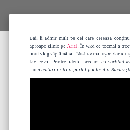
Băi, îi admir mult pe cei care creează conținu
aproape zilnic pe
Ariel
. În wkd ce tocmai a tre
unui vlog săptămânal.
Nu-i tocmai ușor, dar totuș
fac ceva. Printre ideile precum
eu-vorbind-mo
sau
aventuri-in-transportul-public-din-Bucureșt