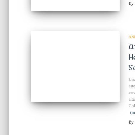
By
AN
A
H
S
Unu
est
vre
alt
GoP
(m
By