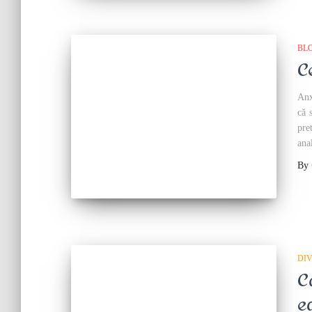
BL
C
Anx
că 
pre
ana
By
DI
C
e