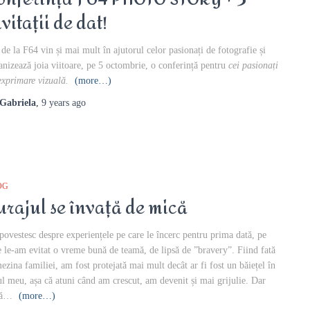
vitații de dat!
 de la F64 vin și mai mult în ajutorul celor pasionați de fotografie și
anizează joia viitoare, pe 5 octombrie, o conferință pentru
cei pasionați
exprimare vizuală.
(more…)
Gabriela
,
9 years
ago
OG
urajul se învață de mică
povestesc despre experiențele pe care le încerc pentru prima dată, pe
e le-am evitat o vreme bună de teamă, de lipsă de ”bravery”. Fiind fată
mezina familiei, am fost protejată mai mult decât ar fi fost un băiețel în
ul meu, așa că atuni când am crescut, am devenit și mai grijulie. Dar
că…
(more…)