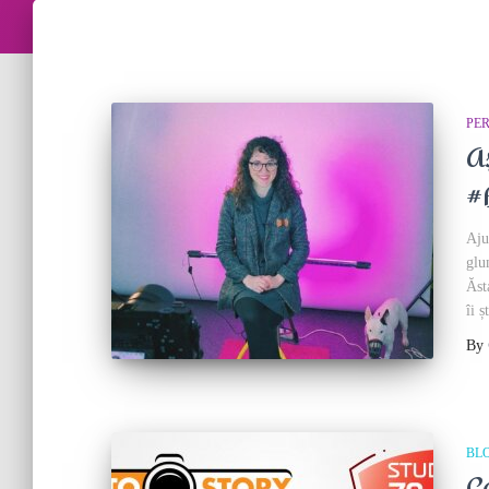
PE
A
#
Aju
glu
Ăst
îi 
By
BL
C