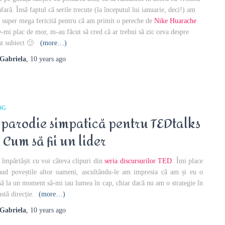
afară. Însă faptul că serile trecute (la începutul lui ianuarie, deci!) am
t super mega fericită pentru că am primit o pereche de
Nike Huarache
e-mi plac de mor, m-au făcut să cred că ar trebui să zic ceva despre
st subiect 🙂
(more…)
Gabriela
,
10 years
ago
OG
 parodie simpatică pentru TEDtalks
/ Cum să fii un lider
împărtășit cu voi câteva clipuri din
seria discursurilor TED
. Îmi place
aud poveștile altor oameni, ascultându-le am impresia că am și eu o
să la un moment să-mi iau lumea în cap, chiar dacă nu am o strategie în
astă direcție.
(more…)
Gabriela
,
10 years
ago