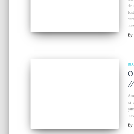
de 
fos
car
ace
By
BL
O
/
Am 
să 
șan
ace
By