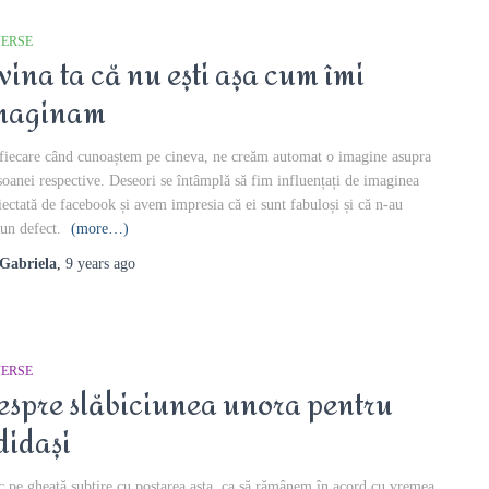
VERSE
 vina ta că nu ești așa cum îmi
maginam
fiecare când cunoaștem pe cineva, ne creăm automat o imagine asupra
soanei respective. Deseori se întâmplă să fim influențați de imaginea
iectată de facebook și avem impresia că ei sunt fabuloși și că n-au
iun defect.
(more…)
Gabriela
,
9 years
ago
VERSE
espre slăbiciunea unora pentru
didași
c pe gheață subțire cu postarea asta, ca să rămânem în acord cu vremea