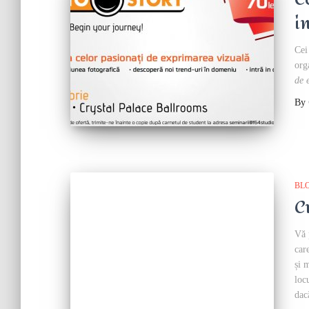
in
Cei
org
de 
By
BL
C
Vă 
car
și 
loc
da