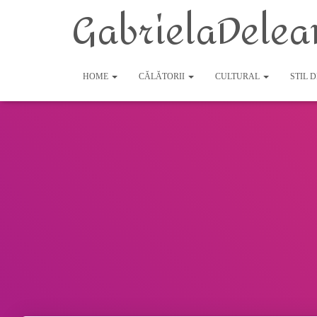
GabrielaDelea
HOME
CĂLĂTORII
CULTURAL
STIL 