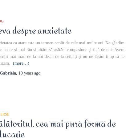
OG
eva despre anxietate
ietatea ca atare este un termen ocolit de cele mai multe ori. Ne gândim
se poate și mai rău și uităm să arătăm compasiune și față de noi. Avem
tenții mai mari de la noi decât de la ceilalți și nu ne lăsăm timp să ne
lizăm.
(more…)
Gabriela
,
10 years
ago
VERSE
ălătoritul, cea mai pură formă de
ducaţie