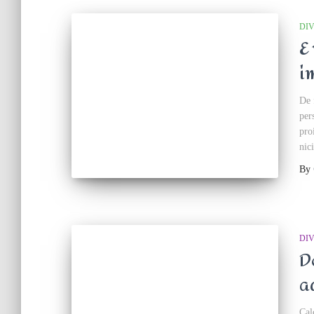
DI
E
i
De 
per
pro
nic
By
DI
D
a
Cal