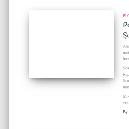
BL
P
Ș
Anu
mot
luc
Soa
Rep
Șco
mat
Mi-
vez
By