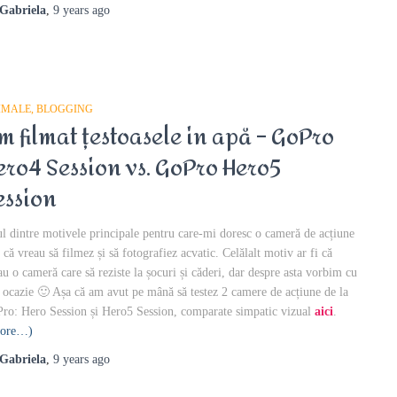
Gabriela
,
9 years
ago
IMALE
BLOGGING
m filmat țestoasele in apă – GoPro
ero4 Session vs. GoPro Hero5
ession
l dintre motivele principale pentru care-mi doresc o cameră de acțiune
e că vreau să filmez și să fotografiez acvatic. Celălalt motiv ar fi că
au o cameră care să reziste la șocuri și căderi, dar despre asta vorbim cu
ă ocazie 🙂 Așa că am avut pe mână să testez 2 camere de acțiune de la
ro: Hero Session și Hero5 Session, comparate simpatic vizual
aici
.
ore…)
Gabriela
,
9 years
ago