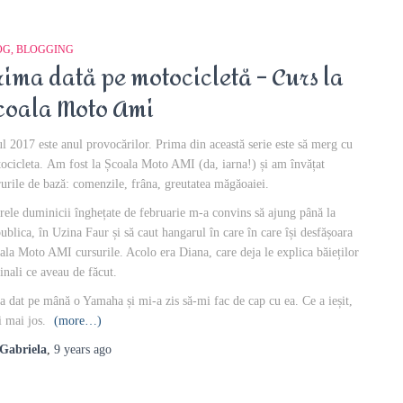
OG
BLOGGING
rima dată pe motocicletă – Curs la
coala Moto Ami
l 2017 este anul provocărilor. Prima din această serie este să merg cu
ocicleta. Am fost la Școala Moto AMI (da, iarna!) și am învățat
rurile de bază: comenzile, frâna, greutatea măgăoaiei.
rele duminicii înghețate de februarie m-a convins să ajung până la
ublica, în Uzina Faur și să caut hangarul în care în care își desfășoara
ala Moto AMI cursurile. Acolo era Diana, care deja le explica băieților
inali ce aveau de făcut.
a dat pe mână o Yamaha și mi-a zis să-mi fac de cap cu ea. Ce a ieșit,
i mai jos.
(more…)
Gabriela
,
9 years
ago