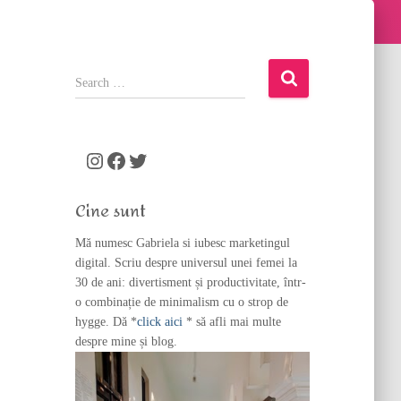
S
e
a
r
c
Instagram
Facebook
Twitter
h
f
Cine sunt
o
r
Mă numesc Gabriela si iubesc marketingul
:
digital. Scriu despre universul unei femei la
30 de ani: divertisment și productivitate, într-
o combinație de minimalism cu o strop de
hygge. Dă *
click aici
* să afli mai multe
despre mine și blog.