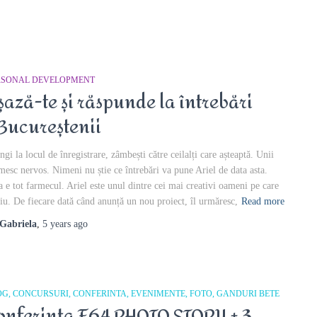
RSONAL DEVELOPMENT
șază-te și răspunde la întrebări
Bucureștenii
ngi la locul de înregistrare, zâmbești către ceilalți care așteaptă. Unii
mesc nervos. Nimeni nu știe ce întrebări va pune Ariel de data asta.
a e tot farmecul. Ariel este unul dintre cei mai creativi oameni pe care
știu. De fiecare dată când anunță un nou proiect, îl urmăresc,
Read more
Gabriela
,
5 years
ago
OG
CONCURSURI
CONFERINTA
EVENIMENTE
FOTO
GANDURI BETE
onferința F64 PHOTO STORY + 3