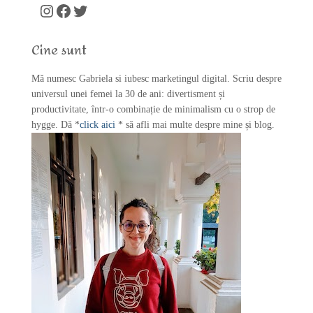
c
Instagram
Facebook
Twitter
h
f
Cine sunt
o
r
Mă numesc Gabriela si iubesc marketingul digital. Scriu despre
:
universul unei femei la 30 de ani: divertisment și
productivitate, într-o combinație de minimalism cu o strop de
hygge. Dă *
click aici
* să afli mai multe despre mine și blog.