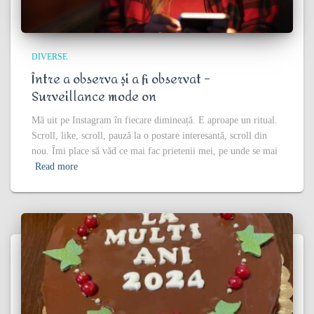
DIVERSE
Între a observa și a fi observat –
Surveillance mode on
Mă uit pe Instagram în fiecare dimineață. E aproape un ritual.
Scroll, like, scroll, pauză la o postare interesantă, scroll din
nou. Îmi place să văd ce mai fac prietenii mei, pe unde se mai
Read more