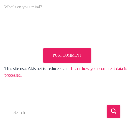
What's on your mind?
This site uses Akismet to reduce spam.
Learn how your comment data is
processed.
S
e
a
r