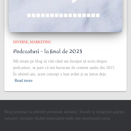
DIVERSE
MARKETING
Podcasturi – la final de 2023
Mă uitam pe blog să văd când am început să scriu despre
podcasturi, se pare că mă bucuram de content audio din 2015.
În ultimii ani, acest concept a luat avânt și au intrat deja
Read more
Blog personal cu părerile personale autoarei. Textele și imaginile aparțin
autoarei, excepție făcând materialele unde este menționată sursa.