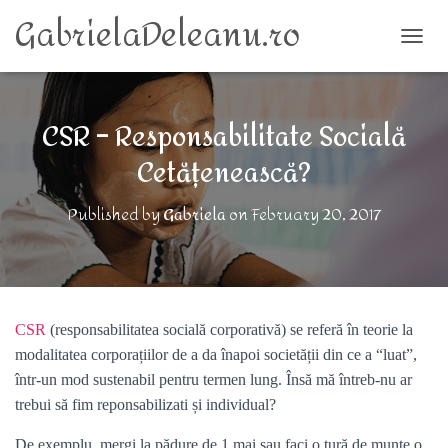
GabrielaDeleanu.ro
TOGG
CSR – Responsabilitate Socială
Cetățenească?
Published by
Gabriela
on
February 20, 2017
CSR
(responsabilitatea socială corporativă) se referă în teorie la
modalitatea corporațiilor de a da înapoi societății din ce a “luat”,
într-un mod sustenabil pentru termen lung. Însă mă întreb-nu ar
trebui să fim reponsabilizati și individual?
De exemplu, mergi la pădure de 1 mai sau faci o tură de munte o