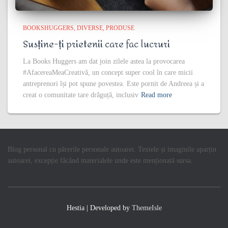
BOOKSHUGGERS
DIVERSE
PRODUSE
Susține-ți prietenii care fac lucruri
La Books Huggers am dat join zilele astea la provocarea
#AfacereaMeaCreativă, un concept super cool în care micii
antreprenori își pot spune povestea. Este pornit de Andreea și a
creat o comunitate tare drăguță, inclusiv
Read more
Blog personal cu părerile personale autoarei. Textele și imaginile aparțin
autoarei, excepție făcând materialele unde este menționată sursa.
Hestia | Developed by
ThemeIsle