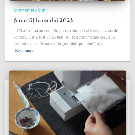
DIVERSE
PLANURI
Bunătățile anului 2023
2023 a fost un an complicat, cu schimbări și ieșit din zona de
confort. Dar a fost un an bun. Au fost nenumărate cazuri în
care mi s-a confirmat teoria „tot răul spre bine”, așa
Read more