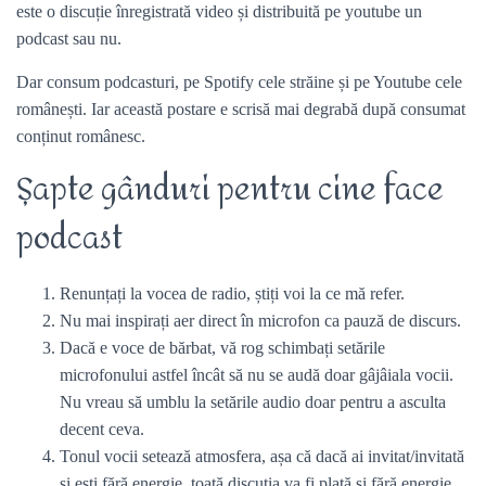
este o discuție înregistrată video și distribuită pe youtube un
podcast sau nu.
Dar consum podcasturi, pe Spotify cele străine și pe Youtube cele
românești. Iar această postare e scrisă mai degrabă după consumat
conținut românesc.
Șapte gânduri pentru cine face
podcast
Renunțați la vocea de radio, știți voi la ce mă refer.
Nu mai inspirați aer direct în microfon ca pauză de discurs.
Dacă e voce de bărbat, vă rog schimbați setările
microfonului astfel încât să nu se audă doar gâjâiala vocii.
Nu vreau să umblu la setările audio doar pentru a asculta
decent ceva.
Tonul vocii setează atmosfera, așa că dacă ai invitat/invitată
și ești fără energie, toată discuția va fi plată și fără energie.