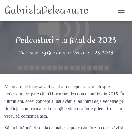
GabrielaDeleanu.ro
TOGG
Podcasturi – la final de 2023
Published by
Gabriela
on
December 23, 2023
Mă uitam pe blog să văd când am început să scriu despre
podcasturi, se pare că mă bucuram de content audio din 2015. În
ultimii ani, acest concept a luat avânt și au intrat deja vedetele pe
fir. Deja s-au normalizat discuțiile video ca între prieteni, dar nu
vreau să comentez asta.
Să nu intrăm în discuția ce mai este podcastul în ziua de astăzi și