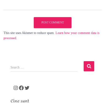
This site uses Akismet to reduce spam.
Learn how your comment data is
processed.
S
e
a
r
c
Instagram
Facebook
Twitter
h
f
Cine sunt
o