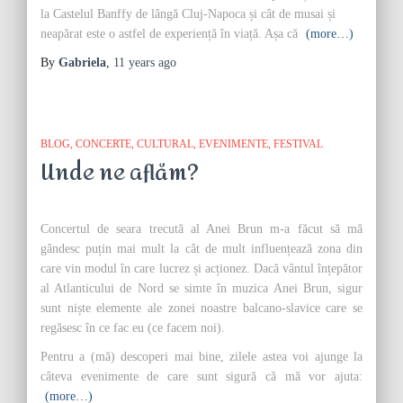
la Castelul Banffy de lângă Cluj-Napoca și cât de musai și
neapărat este o astfel de experiență în viață. Așa că
(more…)
By
Gabriela
,
11 years
ago
BLOG
CONCERTE
CULTURAL
EVENIMENTE
FESTIVAL
Unde ne aflăm?
Concertul de seara trecută al Anei Brun m-a făcut să mă
gândesc puțin mai mult la cât de mult influențează zona din
care vin modul în care lucrez și acționez. Dacă vântul înțepător
al Atlanticului de Nord se simte în muzica Anei Brun, sigur
sunt niște elemente ale zonei noastre balcano-slavice care se
regăsesc în ce fac eu (ce facem noi).
Pentru a (mă) descoperi mai bine, zilele astea voi ajunge la
câteva evenimente de care sunt sigură că mă vor ajuta:
(more…)