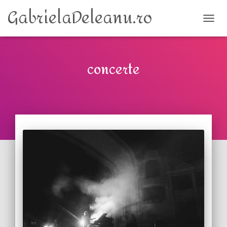
GabrielaDeleanu.ro
TOGG
concerte