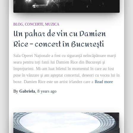
BLOG
CONCERTE
MUZICA
Un pahar de vin cu Damien
Rice – concert în Bucureşti
Sala Operei Naționale a fost cu siguranță neîncăpătoare marți
seara pentru toți fanii lui Damien Rice din Bucureşti şi
împrejurimi. Mi-am luat biletul în momentul în care au fost
puse în vânzare şi am aşteptat concertul, deseori cu vocea lui în
boxe. Damien Rice este un artist irlandez care a
Read more
By
Gabriela
,
8 years
ago