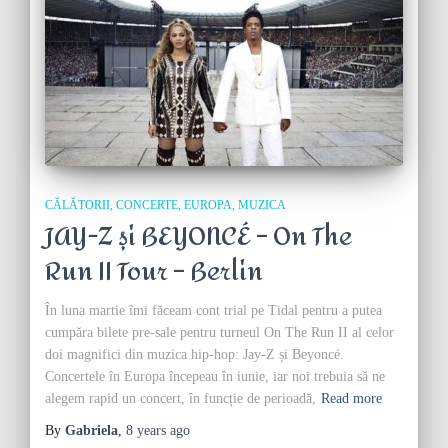
CĂLĂTORII
CONCERTE
EUROPA
MUZICA
JAY-Z și BEYONCÉ – On The
Run II Tour – Berlin
În luna martie îmi făceam cont trial pe Tidal pentru a putea
cumpăra bilete pre-sale pentru turneul On The Run II al celor
doi magnifici din muzica hip-hop: Jay-Z și Beyoncé.
Concertele în Europa începeau în iunie, iar noi trebuia să ne
alegem rapid un concert, în funcție de perioadă,
Read more
By
Gabriela
,
8 years
ago