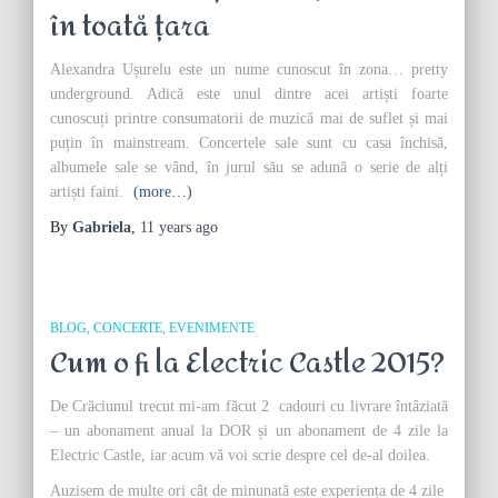
în toată țara
Alexandra Ușurelu este un nume cunoscut în zona… pretty
underground. Adică este unul dintre acei artiști foarte
cunoscuți printre consumatorii de muzică mai de suflet și mai
puțin în mainstream. Concertele sale sunt cu casa închisă,
albumele sale se vând, în jurul său se adună o serie de alți
artiști faini.
(more…)
By
Gabriela
,
11 years
ago
BLOG
CONCERTE
EVENIMENTE
Cum o fi la Electric Castle 2015?
De Crăciunul trecut mi-am făcut 2 cadouri cu livrare întâziată
– un abonament anual la DOR și un abonament de 4 zile la
Electric Castle, iar acum vă voi scrie despre cel de-al doilea.
Auzisem de multe ori cât de minunată este experiența de 4 zile