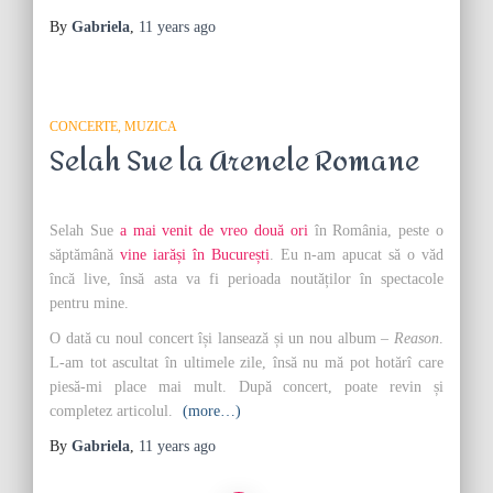
By
Gabriela
,
11 years
ago
CONCERTE
MUZICA
Selah Sue la Arenele Romane
Selah Sue
a mai venit de vreo două ori
în România, peste o
săptămână
vine iarăși în București
. Eu n-am apucat să o văd
încă live, însă asta va fi perioada noutăților în spectacole
pentru mine.
O dată cu noul concert își lansează și un nou album –
Reason
.
L-am tot ascultat în ultimele zile, însă nu mă pot hotărî care
piesă-mi place mai mult. După concert, poate revin și
completez articolul.
(more…)
By
Gabriela
,
11 years
ago