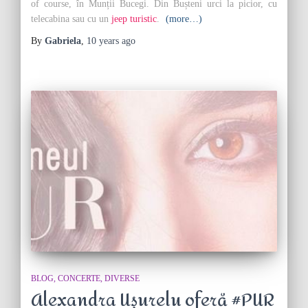
of course, în Munții Bucegi. Din Bușteni urci la picior, cu
telecabina sau cu un
jeep turistic
.
(more…)
By
Gabriela
,
10 years
ago
BLOG
CONCERTE
DIVERSE
Alexandra Ușurelu oferă #PUR