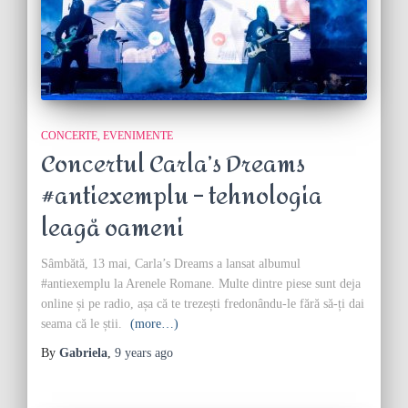
CONCERTE
EVENIMENTE
Concertul Carla’s Dreams
#antiexemplu – tehnologia
leagă oameni
Sâmbătă, 13 mai, Carla’s Dreams a lansat albumul
#antiexemplu la Arenele Romane. Multe dintre piese sunt deja
online și pe radio, așa că te trezești fredonându-le fără să-ți dai
seama că le știi.
(more…)
By
Gabriela
,
9 years
ago