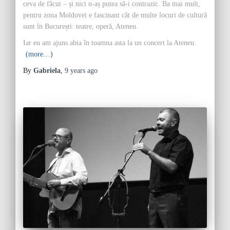
ceva de făcut – și nici n-aș putea să-i contrazic. Ba mai mult,
pentru zona Moldovei e fascinant cât de multe locuri de cultură
sunt în București: teatre, operă, Ateneu.
Iar eu am ajuns abia în toamna asta la un concert la Ateneu.
(more…)
By
Gabriela
,
9 years
ago