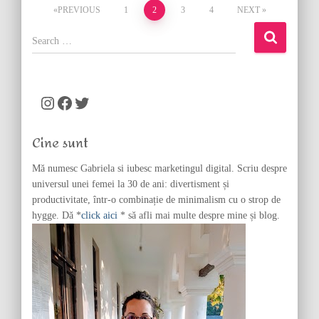
Posts
PREVIOUS
1
2
3
4
NEXT
pagination
S
e
a
r
c
Instagram
Facebook
Twitter
h
f
Cine sunt
o
r
Mă numesc Gabriela si iubesc marketingul digital. Scriu despre
:
universul unei femei la 30 de ani: divertisment și
productivitate, într-o combinație de minimalism cu o strop de
hygge. Dă *
click aici
* să afli mai multe despre mine și blog.