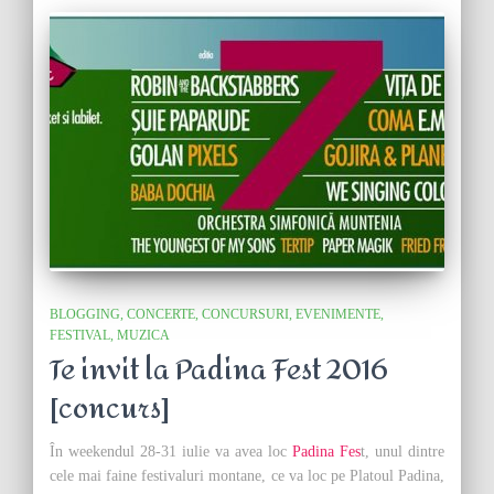
BLOGGING
CONCERTE
CONCURSURI
EVENIMENTE
FESTIVAL
MUZICA
Te invit la Padina Fest 2016
[concurs]
În weekendul 28-31 iulie va avea loc
Padina Fes
t, unul dintre
cele mai faine festivaluri montane, ce va loc pe Platoul Padina,