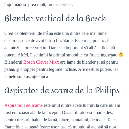
îngrămădesc prea mult, nu ies perfect.
Blender vertical de la Bosch
Cred că blenderul de mână este una dintre cele mai bune
electrocasnice de avut într-o bucătărie. Este mic, practic, îl
adaptezi la orice vrei tu. Dar, este important să aibă suficientă
putere. Altfel, îl schimbi la primul smoothie cu fructe înghețate
Blenderul
Bosch Clever Mixx
are lama de blender și tel pentru
pahar, și chopper pentru legume incluse. Are destulă putere, iar
lamele sunt ascuțite încă
Aspirator de scame de la Philips
Aspiratorul de scame
este unul dintre acele lucruri la care nu am
fost entuziasmată de la început. Daaar, îl folosesc foarte des:
pentru dresuri, haine de iarnă, bluze, pantaloni, de toate. Taie
foarte bine și agață foarte ușor, așa că trebuie să atent/ă să nu-ți