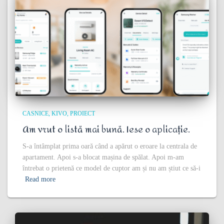
CASNICE
KIVO
PROIECT
Am vrut o listă mai bună. Iese o aplicație.
S-a întâmplat prima oară când a apărut o eroare la centrala de
apartament. Apoi s-a blocat mașina de spălat. Apoi m-am
întrebat o prietenă ce model de cuptor am și nu am știut ce să-i
Read more