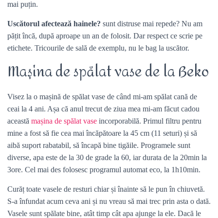
mai puțin.
Uscătorul afectează hainele?
sunt distruse mai repede? Nu am
pățit încă, după aproape un an de folosit. Dar respect ce scrie pe
etichete. Tricourile de sală de exemplu, nu le bag la uscător.
Mașina de spălat vase de la Beko
Visez la o mașină de spălat vase de când mi-am spălat cană de
ceai la 4 ani. Așa că anul trecut de ziua mea mi-am făcut cadou
această
mașina de spălat vase
incorporabilă. Primul filtru pentru
mine a fost să fie cea mai încăpătoare la 45 cm (11 seturi) și să
aibă suport rabatabil, să încapă bine tigăile. Programele sunt
diverse, apa este de la 30 de grade la 60, iar durata de la 20min la
3ore. Cel mai des folosesc programul automat eco, la 1h10min.
Curăț toate vasele de resturi chiar și înainte să le pun în chiuvetă.
S-a înfundat acum ceva ani și nu vreau să mai trec prin asta o dată.
Vasele sunt spălate bine, atât timp cât apa ajunge la ele. Dacă le