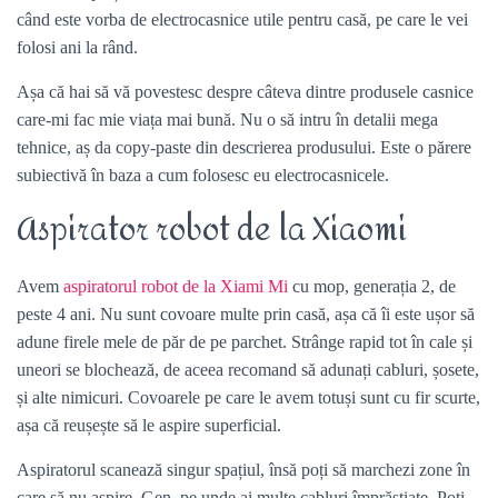
când este vorba de electrocasnice utile pentru casă, pe care le vei
folosi ani la rând.
Așa că hai să vă povestesc despre câteva dintre produsele casnice
care-mi fac mie viața mai bună. Nu o să intru în detalii mega
tehnice, aș da copy-paste din descrierea produsului. Este o părere
subiectivă în baza a cum folosesc eu electrocasnicele.
Aspirator robot de la Xiaomi
Avem
aspiratorul robot de la Xiami Mi
cu mop, generația 2, de
peste 4 ani. Nu sunt covoare multe prin casă, așa că îi este ușor să
adune firele mele de păr de pe parchet. Strânge rapid tot în cale și
uneori se blochează, de aceea recomand să adunați cabluri, șosete,
și alte nimicuri. Covoarele pe care le avem totuși sunt cu fir scurte,
așa că reușește să le aspire superficial.
Aspiratorul scanează singur spațiul, însă poți să marchezi zone în
care să nu aspire. Gen, pe unde ai multe cabluri împrăștiate. Poți