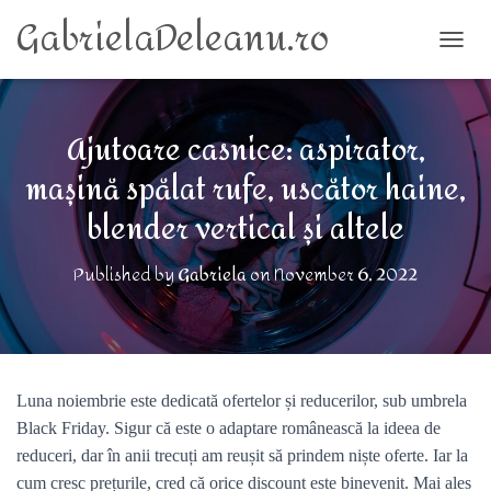
GabrielaDeleanu.ro
TOGG
Ajutoare casnice: aspirator,
mașină spălat rufe, uscător haine,
blender vertical și altele
Published by
Gabriela
on
November 6, 2022
Luna noiembrie este dedicată ofertelor și reducerilor, sub umbrela
Black Friday. Sigur că este o adaptare românească la ideea de
reduceri, dar în anii trecuți am reușit să prindem niște oferte. Iar la
cum cresc prețurile, cred că orice discount este binevenit. Mai ales