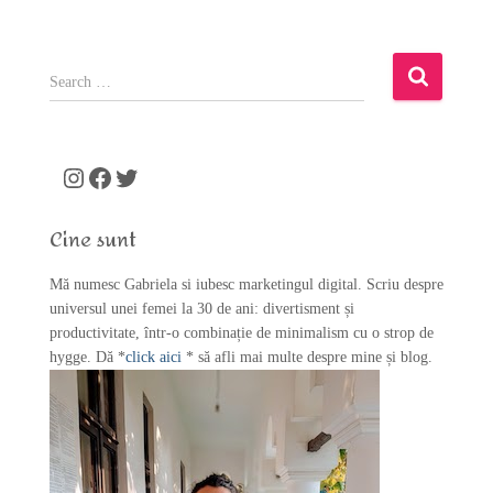
S
e
a
r
c
Instagram
Facebook
Twitter
h
f
Cine sunt
o
r
Mă numesc Gabriela si iubesc marketingul digital. Scriu despre
:
universul unei femei la 30 de ani: divertisment și
productivitate, într-o combinație de minimalism cu o strop de
hygge. Dă *
click aici
* să afli mai multe despre mine și blog.