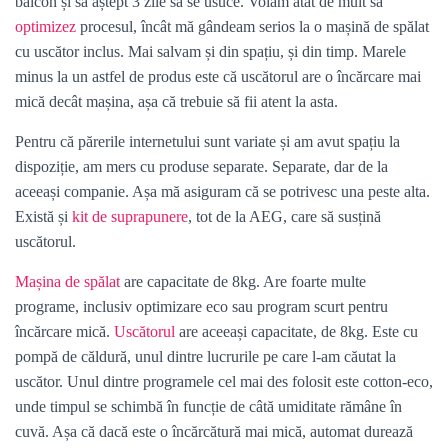
balcon și să aștept 3 zile să se usuce. Voiam atât de mult să
optimizez
procesul, încât mă gândeam serios la o mașină de spălat
cu uscător inclus. Mai salvam și din spațiu, și din timp. Marele
minus la un astfel de produs este că uscătorul are o încărcare mai
mică decât mașina, așa că trebuie să fii atent la asta.
Pentru că părerile internetului sunt variate și am avut spațiu la
dispoziție, am mers cu produse separate. Separate, dar de la
aceeași companie. Așa mă asiguram că se potrivesc una peste alta.
Există și
kit de suprapunere
, tot de la AEG, care să susțină
uscătorul.
Mașina de spălat
are capacitate de 8kg. Are foarte multe
programe, inclusiv optimizare eco sau program scurt pentru
încărcare mică.
Uscătorul
are aceeași capacitate, de 8kg. Este cu
pompă de căldură, unul dintre lucrurile pe care l-am căutat la
uscător. Unul dintre programele cel mai des folosit este cotton-eco,
unde timpul se schimbă în funcție de câtă umiditate rămâne în
cuvă. Așa că dacă este o încărcătură mai mică, automat durează