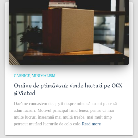
CASNICE
MINIMALISM
Ordine de primăvară: vinde lucruri pe OLX
și Vinted
Dacă ne cunoaștem deja, știi despre mine că nu-mi place să
adun lucruri. Motivul principal fiind lenea, pentru că mai
multe lucruri înseamnă mai multă treabă, mai mult timp
petrecut mutând lucrurile de colo colo
Read more