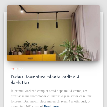
CASNICE
Treburi tomnatice: plante, ordine și
declutter
În primul weekend complet acasă după multă vreme, am
profitat să mă reacomodez cu lucrurile și să sortez ce nu mai
folosesc. Deși nu-mi place mereu că avem 4 anotimpuri, o
vreme instabilă și riscul
Read more