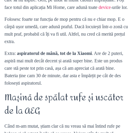
face totul din aplicația Mi Home, care adună toate
device
-urile lor.
Folosesc foarte rar funcția de mop pentru că nu e chiar mop. E o
cârpă ușor umedă, care adună praful. Dacă locuiești într-o zonă cu
mult praf, probabil că îți va fi util. Altfel, nu cred că merită prețul
extra.
Extra:
aspiratorul de mână, tot de la Xiaomi
. Are de 2 puteri,
aspiră mai mult decât decent și arată super bine. Este un produs
care stă peste tot prin casă, așa că am apreciat că arată bine.
Bateria ține cam 30 de minute, dar asta e împărțit pe cât de des
folosești aspiratorul.
Mașină de spălat rufe și uscător
de la AEG
Când m-am mutat, știam clar că nu vreau să mai întind rufe pe