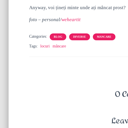
Anyway, voi țineți minte unde ați mâncat prost?
foto – personal/
weheartit
Categories:
BLOG
DIVERSE
MANCARE
Tags:
locuri
mâncare
0 C
Leav