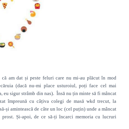
c că am dat și peste feluri care nu mi-au plăcut în mod
iecăruia (dacă nu-mi place usturoiul, poți face cel mai
, eu sigur strâmb din nas). Însă nu țin minte să fi mâncat
izat împreună cu câțiva colegi de masă wkd trecut, la
e să-și amintească de câte un loc (cel puțin) unde a mâncat
prost. Și-apoi, de ce să-ți încarci memoria cu lucruri