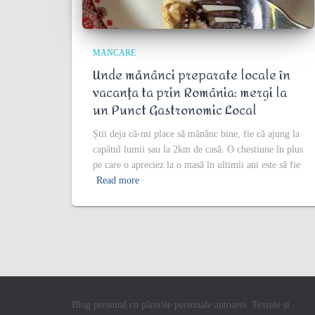
MANCARE
Unde mănânci preparate locale în
vacanța ta prin România: mergi la
un Punct Gastronomic Local
Știi deja că-mi place să mănânc bine, fie că ajung la
capătul lumii sau la 2km de casă. O chestiune în plus
pe care o apreciez la o masă în ultimii ani este să fie
Read more
Blog personal cu părerile personale autoarei. Textele și