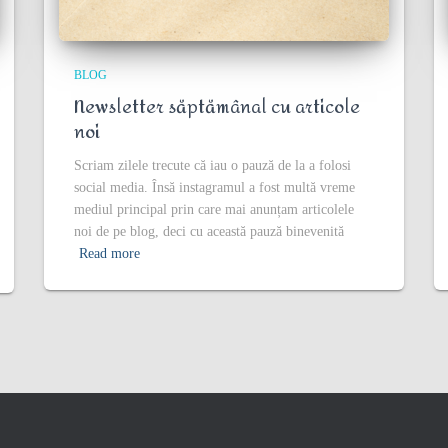
BLOG
Newsletter săptămânal cu articole
noi
Scriam zilele trecute că iau o pauză de la a folosi
social media. Însă instagramul a fost multă vreme
mediul principal prin care mai anunțam articolele
noi de pe blog, deci cu această pauză binevenită
Read more