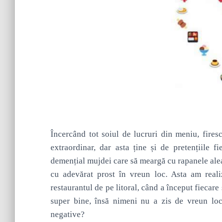
Încercând tot soiul de lucruri din meniu, fires
extraordinar, dar asta ține și de pretențiile f
demențial mujdei care să meargă cu rapanele alea
cu adevărat prost în vreun loc. Asta am real
restaurantul de pe litoral, când a început fiecar
super bine, însă nimeni nu a zis de vreun loc 
negative?