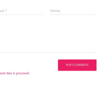
ail
*
Website
nt data is processed.