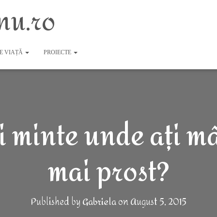
nu.ro
DE VIAȚĂ
PROIECTE
ți minte unde ați m
mai prost?
Published by
Gabriela
on
August 5, 2015