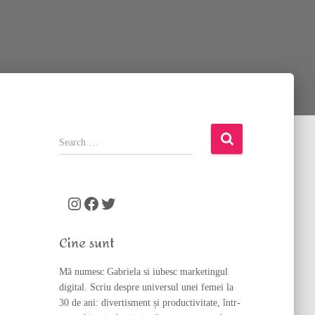
S
e
a
r
c
Instagram
Facebook
Twitter
h
f
Cine sunt
o
r
Mă numesc Gabriela si iubesc marketingul
:
digital. Scriu despre universul unei femei la
30 de ani: divertisment și productivitate, într-