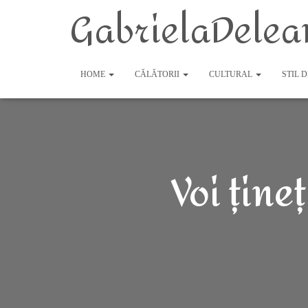
GabrielaDelea
HOME
CĂLĂTORII
CULTURAL
STIL 
Voi ține