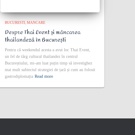
BUCURESTI
MANCARE
Despre Thai Event și mâncarea
thailandeză în București
Pentru că weekendul acesta a avut loc Thai Event,
un fel de târg cultural thailandez în centrul
Bucureștiului, mi-am luat puțin timp să investighez
mai mult subiectul strategiei de țară și cum au folosit
gastrodiplomația
Read more