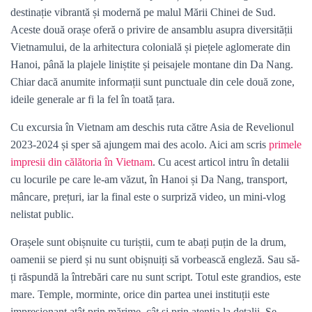
destinație vibrantă și modernă pe malul Mării Chinei de Sud.
Aceste două orașe oferă o privire de ansamblu asupra diversității
Vietnamului, de la arhitectura colonială și piețele aglomerate din
Hanoi, până la plajele liniștite și peisajele montane din Da Nang.
Chiar dacă anumite informații sunt punctuale din cele două zone,
ideile generale ar fi la fel în toată țara.
Cu excursia în Vietnam am deschis ruta către Asia de Revelionul
2023-2024 și sper să ajungem mai des acolo. Aici am scris
primele
impresii din călătoria în Vietnam
. Cu acest articol intru în detalii
cu locurile pe care le-am văzut, în Hanoi și Da Nang, transport,
mâncare, prețuri, iar la final este o surpriză video, un mini-vlog
nelistat public.
Orașele sunt obișnuite cu turiștii, cum te abați puțin de la drum,
oamenii se pierd și nu sunt obișnuiți să vorbească engleză. Sau să-
ți răspundă la întrebări care nu sunt script. Totul este grandios, este
mare. Temple, morminte, orice din partea unei instituții este
impresionant atât prin mărime, cât și prin atenția la detalii. Se