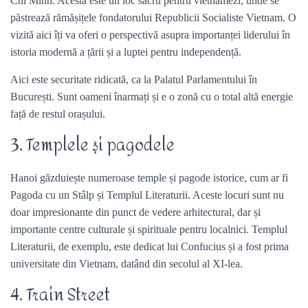
Chi Minh. Acesta este un loc sacru pentru vietnamezi, unde se
păstrează rămășițele fondatorului Republicii Socialiste Vietnam. O
vizită aici îți va oferi o perspectivă asupra importanței liderului în
istoria modernă a țării și a luptei pentru independență.
Aici este securitate ridicată, ca la Palatul Parlamentului în
București. Sunt oameni înarmați și e o zonă cu o total altă energie
față de restul orașului.
3. Templele și pagodele
Hanoi găzduiește numeroase temple și pagode istorice, cum ar fi
Pagoda cu un Stâlp și Templul Literaturii. Aceste locuri sunt nu
doar impresionante din punct de vedere arhitectural, dar și
importante centre culturale și spirituale pentru localnici. Templul
Literaturii, de exemplu, este dedicat lui Confucius și a fost prima
universitate din Vietnam, datând din secolul al XI-lea.
4. Train Street