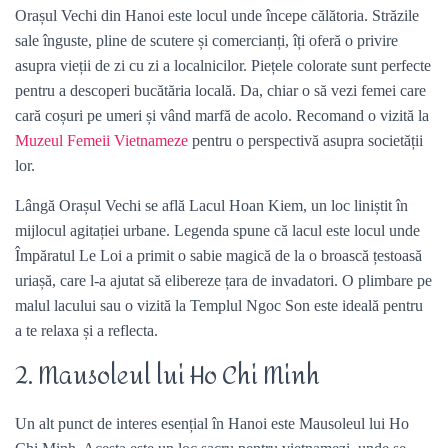
Orașul Vechi din Hanoi este locul unde începe călătoria. Străzile
sale înguste, pline de scutere și comercianți, îți oferă o privire
asupra vieții de zi cu zi a localnicilor. Piețele colorate sunt perfecte
pentru a descoperi bucătăria locală. Da, chiar o să vezi femei care
cară coșuri pe umeri și vând marfă de acolo. Recomand o vizită la
Muzeul Femeii Vietnameze
pentru o perspectivă asupra societății
lor.
Lângă Orașul Vechi se află Lacul Hoan Kiem, un loc liniștit în
mijlocul agitației urbane. Legenda spune că lacul este locul unde
Împăratul Le Loi a primit o sabie magică de la o broască țestoasă
uriașă, care l-a ajutat să elibereze țara de invadatori. O plimbare pe
malul lacului sau o vizită la Templul Ngoc Son este ideală pentru
a te relaxa și a reflecta.
2. Mausoleul lui Ho Chi Minh
Un alt punct de interes esențial în Hanoi este Mausoleul lui Ho