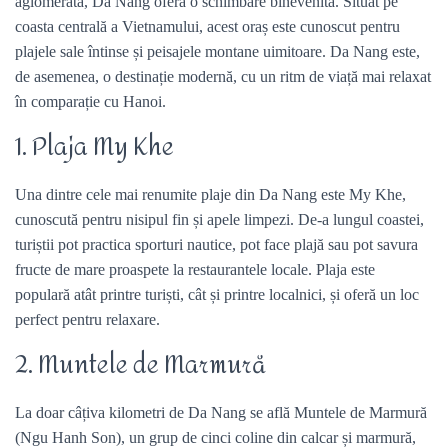
aglomerată, Da Nang oferă o schimbare binevenită. Situat pe
coasta centrală a Vietnamului, acest oraș este cunoscut pentru
plajele sale întinse și peisajele montane uimitoare. Da Nang este,
de asemenea, o destinație modernă, cu un ritm de viață mai relaxat
în comparație cu Hanoi.
1. Plaja My Khe
Una dintre cele mai renumite plaje din Da Nang este My Khe,
cunoscută pentru nisipul fin și apele limpezi. De-a lungul coastei,
turiștii pot practica sporturi nautice, pot face plajă sau pot savura
fructe de mare proaspete la restaurantele locale. Plaja este
populară atât printre turiști, cât și printre localnici, și oferă un loc
perfect pentru relaxare.
2. Muntele de Marmură
La doar câțiva kilometri de Da Nang se află Muntele de Marmură
(Ngu Hanh Son), un grup de cinci coline din calcar și marmură,