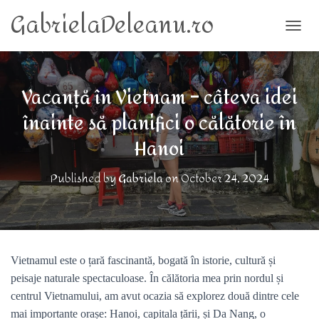
GabrielaDeleanu.ro
TOGG
Vacanță în Vietnam – câteva idei
înainte să planifici o călătorie în
Hanoi
Published by
Gabriela
on
October 24, 2024
Vietnamul este o țară fascinantă, bogată în istorie, cultură și
peisaje naturale spectaculoase. În călătoria mea prin nordul și
centrul Vietnamului, am avut ocazia să explorez două dintre cele
mai importante orașe: Hanoi, capitala țării, și Da Nang, o