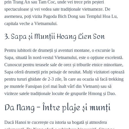
prin Trang An sau Tam Coc, unde vei trece prin peșteri
spectaculoase și vei vedea sate tradiționale vietnameze. De
asemenea, poți vizita Pagoda Bich Dong sau Templul Hoa Lu,
capitala veche a Vietnamului.
3. Sapa și Munții Hoang Lien Son
Pentru iubitorii de drumeții și aventuri montane, o excursie la
Sapa, situată în nord-vestul Vietnamului, este o opțiune excelentă.
Cunoscut pentru terasele sale de orez și triburile etnice minoritare,
Sapa oferă drumeții prin peisaje de neuitat. Mulți vizitatori optează
pentru tururi ghidate de 2-3 zile, în care au ocazia să facă trekking
pe muntele Fansipan (cel mai înalt vârf din Vietnam) sau să
viziteze satele tradiționale locuite de grupurile Hmong și Dao.
Da Nang – Între plaje și munți
Dacă Hanoi te cucerește cu istoria sa bogată și atmosfera