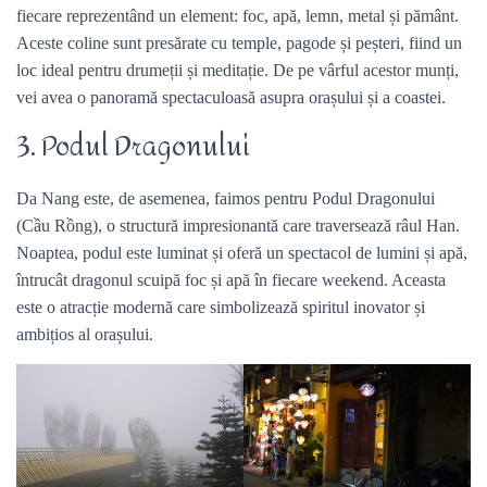
fiecare reprezentând un element: foc, apă, lemn, metal și pământ.
Aceste coline sunt presărate cu temple, pagode și peșteri, fiind un
loc ideal pentru drumeții și meditație. De pe vârful acestor munți,
vei avea o panoramă spectaculoasă asupra orașului și a coastei.
3. Podul Dragonului
Da Nang este, de asemenea, faimos pentru Podul Dragonului
(Cầu Rồng), o structură impresionantă care traversează râul Han.
Noaptea, podul este luminat și oferă un spectacol de lumini și apă,
întrucât dragonul scuipă foc și apă în fiecare weekend. Aceasta
este o atracție modernă care simbolizează spiritul inovator și
ambițios al orașului.