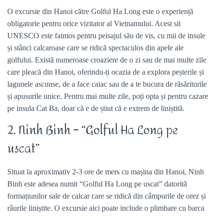
O excursie din Hanoi către Golful Ha Long este o experiență
obligatorie pentru orice vizitator al Vietnamului. Acest sit
UNESCO este faimos pentru peisajul său de vis, cu mii de insule
și stânci calcaroase care se ridică spectaculos din apele ale
golfului. Există numeroase croaziere de o zi sau de mai multe zile
care pleacă din Hanoi, oferindu-ți ocazia de a explora peșterile și
lagunele ascunse, de a face caiac sau de a te bucura de răsăriturile
și apusurile unice. Pentru mai multe zile, poți opta și pentru cazare
pe insula Cat Ba, doar că e de știut că e extrem de liniștită.
2. Ninh Binh – “Golful Ha Long pe
uscat”
Situat la aproximativ 2-3 ore de mers cu mașina din Hanoi, Ninh
Binh este adesea numit “Golful Ha Long pe uscat” datorită
formațiunilor sale de calcar care se ridică din câmpurile de orez și
râurile liniștite. O excursie aici poate include o plimbare cu barca