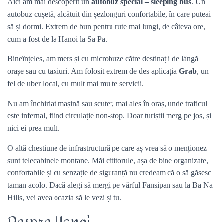
Aici am mai descoperit un
autobuz special – sleeping bus
. Un
autobuz cușetă, alcătuit din șezlonguri confortabile, în care puteai
să și dormi. Extrem de bun pentru rute mai lungi, de câteva ore,
cum a fost de la Hanoi la Sa Pa.
Bineînțeles, am mers și cu microbuze către destinații de lângă
orașe sau cu taxiuri. Am folosit extrem de des aplicația
Grab
, un
fel de uber local, cu mult mai multe servicii.
Nu am închiriat mașină sau scuter, mai ales în oraș, unde traficul
este infernal, fiind circulație non-stop. Doar turiștii merg pe jos, și
nici ei prea mult.
O altă chestiune de infrastructură pe care aș vrea să o menționez
sunt telecabinele montane. Măi cititorule, așa de bine organizate,
confortabile și cu senzație de siguranță nu credeam că o să găsesc
taman acolo. Dacă alegi să mergi pe vârful Fansipan sau la Ba Na
Hills, vei avea ocazia să le vezi și tu.