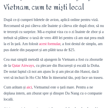
Vietnam, cum te miști local
După ce-ți cumperi biletele de avion, aplică online pentru viză.
Recomand să pui câteva zile înainte și câteva zile după zbor, să nu
te trezești cu surprize. Mi-a expirat viza cu o zi înainte de zbor și a
trebuit să plătesc o taxă de vreo 400 lei pentru că am stat prea mult
la ei în țară. Am folosit
acest formular
, a fost destul de simplu, am
pus datele din pașaport și am plătit taxa de $25.
Cea mai simplă metodă să ajungem în Vietnam a fost cu zborurile
de la
Qatar Airways
, cu plecare din București și escală la Doha.
De notat faptul că noi am ajuns în și am plecat din Hanoi, dacă
vrei să incluzi în Ho Chi Min în itinerariul tău, poți face un traseu.
Cum arătam și
aici
, Vietnamul este o țară mare. Pentru a ne
deplasa intern, am zburat spre și dinspre Da Nang cu o companie
locală.