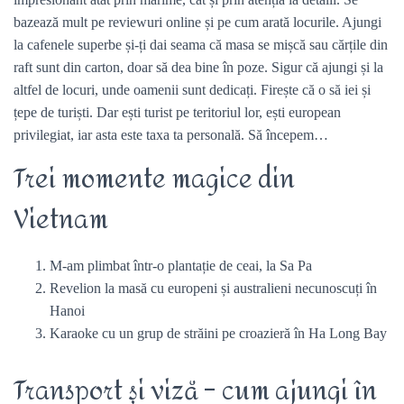
bazează mult pe reviewuri online și pe cum arată locurile. Ajungi
la cafenele superbe și-ți dai seama că masa se mișcă sau cărțile din
raft sunt din carton, doar să dea bine în poze. Sigur că ajungi și la
altfel de locuri, unde oamenii sunt dedicați. Firește că o să iei și
țepe de turiști. Dar ești turist pe teritoriul lor, ești european
privilegiat, iar asta este taxa ta personală. Să începem…
Trei momente magice din
Vietnam
M-am plimbat într-o plantație de ceai, la Sa Pa
Revelion la masă cu europeni și australieni necunoscuți în
Hanoi
Karaoke cu un grup de străini pe croazieră în Ha Long Bay
Transport și viză – cum ajungi în