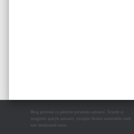
Blog personal cu părerile personale autoarei. Textele și
imaginile aparțin autoarei, excepție făcând materialele unde
este menționată sursa.