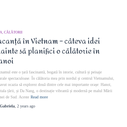
IA
CĂLĂTORII
acanță în Vietnam – câteva idei
nainte să planifici o călătorie în
anoi
tnamul este o țară fascinantă, bogată în istorie, cultură și peisaje
urale spectaculoase. În călătoria mea prin nordul și centrul Vietnamului,
avut ocazia să explorez două dintre cele mai importante orașe: Hanoi,
itala țării, și Da Nang, o destinație vibrantă și modernă pe malul Mării
nei de Sud. Aceste
Read more
Gabriela
,
2 years
ago