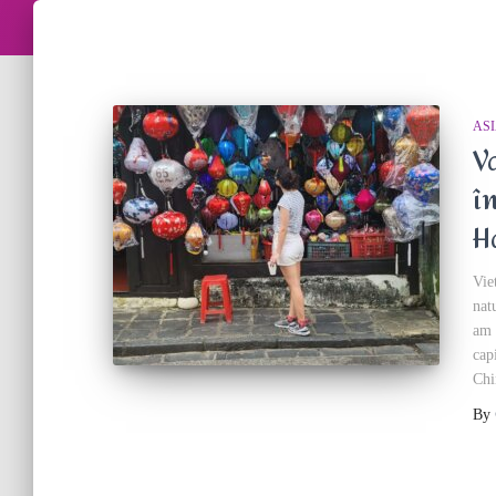
AS
V
î
H
Vie
nat
am 
cap
Chi
By