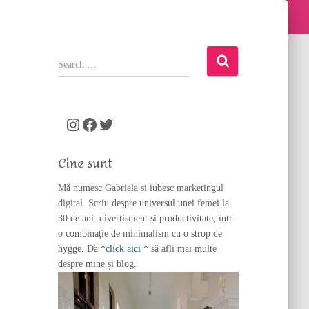
S
e
a
r
c
Instagram
Facebook
Twitter
h
f
Cine sunt
o
r
Mă numesc Gabriela si iubesc marketingul
:
digital. Scriu despre universul unei femei la
30 de ani: divertisment și productivitate, într-
o combinație de minimalism cu o strop de
hygge. Dă *
click aici
* să afli mai multe
despre mine și blog.