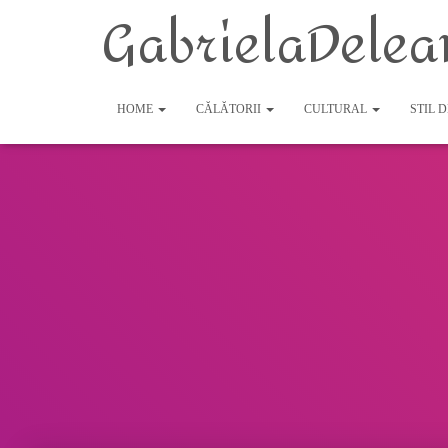
GabrielaDelea
HOME
CĂLĂTORII
CULTURAL
STIL 