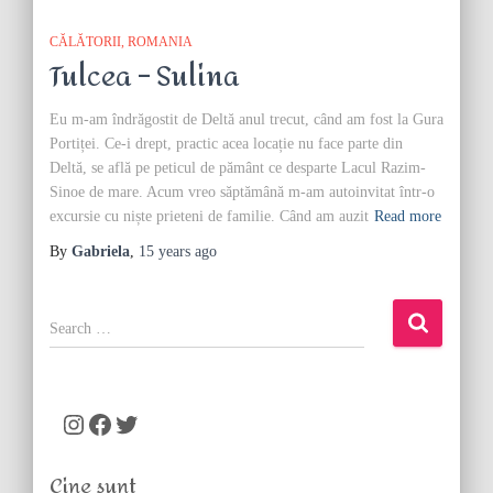
CĂLĂTORII
ROMANIA
Tulcea – Sulina
Eu m-am îndrăgostit de Deltă anul trecut, când am fost la Gura
Portiței. Ce-i drept, practic acea locație nu face parte din
Deltă, se află pe peticul de pământ ce desparte Lacul Razim-
Sinoe de mare. Acum vreo săptămână m-am autoinvitat într-o
excursie cu niște prieteni de familie. Când am auzit
Read more
By
Gabriela
,
15 years
ago
S
e
a
r
c
Instagram
Facebook
Twitter
h
f
Cine sunt
o