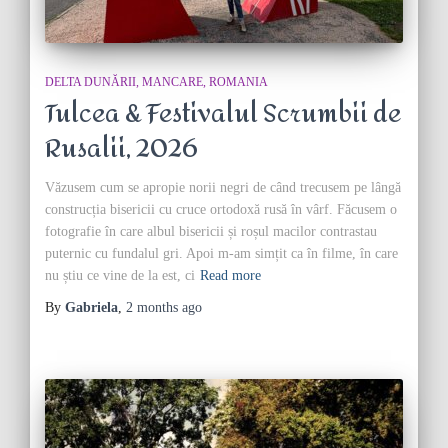
DELTA DUNĂRII
MANCARE
ROMANIA
Tulcea & Festivalul Scrumbii de
Rusalii, 2026
Văzusem cum se apropie norii negri de când trecusem pe lângă
construcția bisericii cu cruce ortodoxă rusă în vârf. Făcusem o
fotografie în care albul bisericii și roșul macilor contrastau
puternic cu fundalul gri. Apoi m-am simțit ca în filme, în care
nu știu ce vine de la est, ci
Read more
By
Gabriela
,
2 months
ago