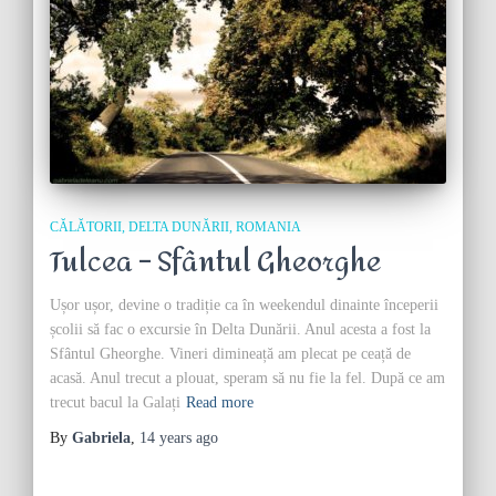
CĂLĂTORII
DELTA DUNĂRII
ROMANIA
Tulcea – Sfântul Gheorghe
Ușor ușor, devine o tradiție ca în weekendul dinainte începerii
școlii să fac o excursie în Delta Dunării. Anul acesta a fost la
Sfântul Gheorghe. Vineri dimineață am plecat pe ceață de
acasă. Anul trecut a plouat, speram să nu fie la fel. După ce am
trecut bacul la Galați
Read more
By
Gabriela
,
14 years
ago