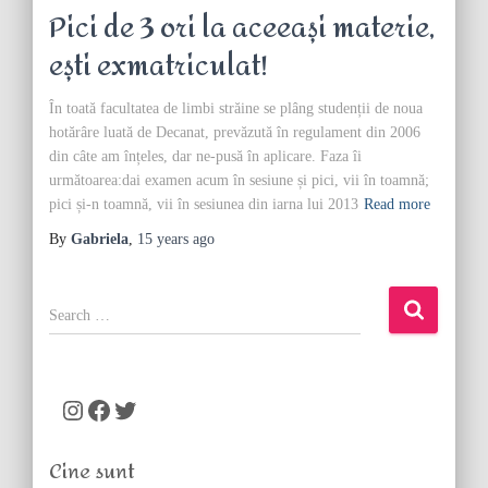
Pici de 3 ori la aceeași materie,
ești exmatriculat!
În toată facultatea de limbi străine se plâng studenții de noua
hotărâre luată de Decanat, prevăzută în regulament din 2006
din câte am înțeles, dar ne-pusă în aplicare. Faza îi
următoarea:dai examen acum în sesiune și pici, vii în toamnă;
pici și-n toamnă, vii în sesiunea din iarna lui 2013
Read more
By
Gabriela
,
15 years
ago
S
e
a
r
c
Instagram
Facebook
Twitter
h
f
Cine sunt
o