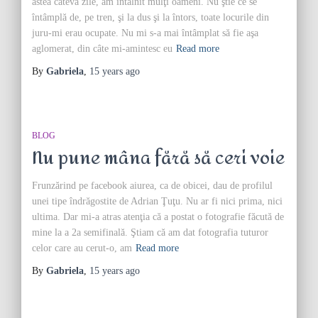
astea câteva zile, am întâlnit mulţi oameni. Nu ştie ce se
întâmplă de, pe tren, şi la dus şi la întors, toate locurile din
juru-mi erau ocupate. Nu mi s-a mai întâmplat să fie aşa
aglomerat, din câte mi-amintesc eu
Read more
By
Gabriela
,
15 years
ago
BLOG
Nu pune mâna fără să ceri voie
Frunzărind pe facebook aiurea, ca de obicei, dau de profilul
unei tipe îndrăgostite de Adrian Ţuţu. Nu ar fi nici prima, nici
ultima. Dar mi-a atras atenţia că a postat o fotografie făcută de
mine la a 2a semifinală. Ştiam că am dat fotografia tuturor
celor care au cerut-o, am
Read more
By
Gabriela
,
15 years
ago