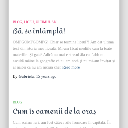
BLOG
LICEU
ULTIMUL AN
Bă, se întâmplă!
OMFGOMFGOMFG! Chiar se termină liceul?! Am dat ultima
teză din istoria mea liceală. Mi-am făcut mediile cam la toate
materiile. Şi gata? Adică nu mai e stresul ăla cu: ‘ahh m-
ascultă mâine la geografie că nu am notă şi nu mi-am învăţat şi
al naibii că nu am niciun chef
Read more
By
Gabriela
,
15 years
ago
BLOG
Cum îs oamenii de la oraş
Cum scriam ieri, am fost câteva zile frumoase în capitală. În