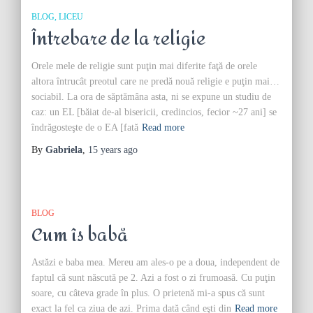
BLOG
LICEU
Întrebare de la religie
Orele mele de religie sunt puţin mai diferite faţă de orele
altora întrucât preotul care ne predă nouă religie e puţin mai…
sociabil. La ora de săptămâna asta, ni se expune un studiu de
caz: un EL [băiat de-al bisericii, credincios, fecior ~27 ani] se
îndrăgosteşte de o EA [fată
Read more
By
Gabriela
,
15 years
ago
BLOG
Cum îs babă
Astăzi e baba mea. Mereu am ales-o pe a doua, independent de
faptul că sunt născută pe 2. Azi a fost o zi frumoasă. Cu puţin
soare, cu câteva grade în plus. O prietenă mi-a spus că sunt
exact la fel ca ziua de azi. Prima dată când eşti din
Read more