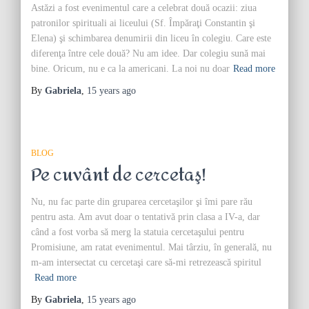
Astăzi a fost evenimentul care a celebrat două ocazii: ziua
patronilor spirituali ai liceului (Sf. Împăraţi Constantin şi
Elena) şi schimbarea denumirii din liceu în colegiu. Care este
diferenţa între cele două? Nu am idee. Dar colegiu sună mai
bine. Oricum, nu e ca la americani. La noi nu doar
Read more
By
Gabriela
,
15 years
ago
BLOG
Pe cuvânt de cercetaş!
Nu, nu fac parte din gruparea cercetaşilor şi îmi pare rău
pentru asta. Am avut doar o tentativă prin clasa a IV-a, dar
când a fost vorba să merg la statuia cercetaşului pentru
Promisiune, am ratat evenimentul. Mai târziu, în generală, nu
m-am intersectat cu cercetaşi care să-mi retrezească spiritul
Read more
By
Gabriela
,
15 years
ago