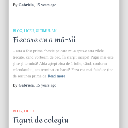
By
Gabriela
,
15 years
ago
BLOG
LICEU
ULTIMUL AN
Fiecare cu a mă-sii
– asta a fost prima chestie pe care mi-a spus-o tata zilele
trecute, când vorbeam de bac. În sfârşit începe! Puţin mai este
şi se şi termină! Abia aştept ziua de 1 iulie, când, conform
calendarului, am terminat cu bacul! Faza cea mai faină ce ţine
de sesiunea primă de
Read more
By
Gabriela
,
15 years
ago
BLOG
LICEU
Figuri de colegiu