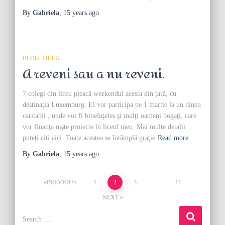
By
Gabriela
,
15 years
ago
BLOG
LICEU
A reveni sau a nu reveni.
7 colegi din liceu pleacă weekendul acesta din ţară, cu
destinaţia Luxemburg. Ei vor participa pe 1 martie la un dineu
caritabil , unde voi fi bineînţeles şi mulţi oameni bogaţi, care
vor finanţa nişte proiecte în liceul meu. Mai multe detalii
puteţi citi aici. Toate acestea se întâmplă graţie
Read more
By
Gabriela
,
15 years
ago
Posts
PREVIOUS
1
2
3
…
11
NEXT
pagination
S