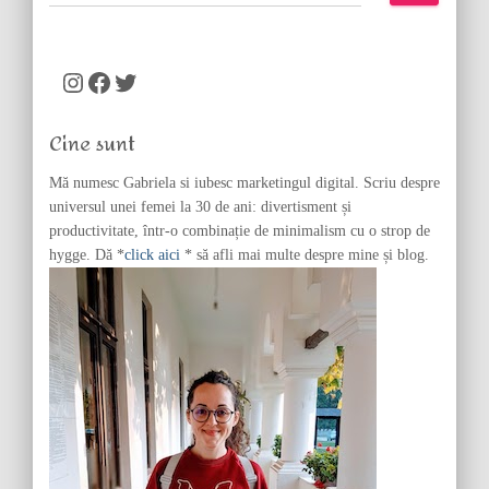
e
a
r
c
Instagram
Facebook
Twitter
h
f
Cine sunt
o
r
Mă numesc Gabriela si iubesc marketingul digital. Scriu despre
:
universul unei femei la 30 de ani: divertisment și
productivitate, într-o combinație de minimalism cu o strop de
hygge. Dă *
click aici
* să afli mai multe despre mine și blog.