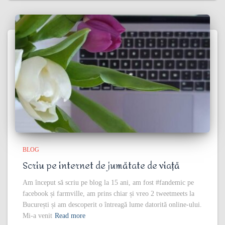
BLOG
Scriu pe internet de jumătate de viață
Am început să scriu pe blog la 15 ani, am fost #fandemic pe
facebook și farmville, am prins chiar și vreo 2 tweetmeets la
București și am descoperit o întreagă lume datorită online-ului.
Mi-a venit
Read more