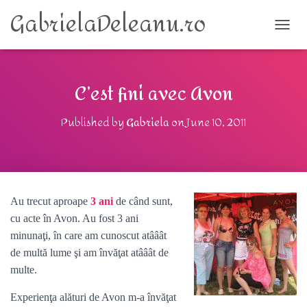
GabrielaDeleanu.ro
TOGG
C’est fini avec Avon
Published by
Gabriela
on
June 10, 2011
Au trecut aproape
3 ani
de când sunt,
cu acte în Avon. Au fost 3 ani
minunaţi, în care am cunoscut atââât
de multă lume şi am învăţat atââât de
multe.
Experienţa alături de Avon m-a învăţat