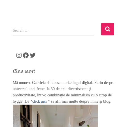
S
e
a
r
c
Instagram
Facebook
Twitter
h
f
Cine sunt
o
r
Mă numesc Gabriela si iubesc marketingul digital. Scriu despre
:
universul unei femei la 30 de ani: divertisment și
productivitate, într-o combinație de minimalism cu o strop de
hygge. Dă *
click aici
* să afli mai multe despre mine și blog.