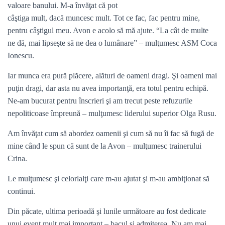
valoare banului. M-a învăţat că pot
câştiga mult, dacă muncesc mult. Tot ce fac, fac pentru mine,
pentru câştigul meu. Avon e acolo să mă ajute. “La cât de multe
ne dă, mai lipseşte să ne dea o lumânare” – mulţumesc ASM Coca
Ionescu.
Iar munca era pură plăcere, alături de oameni dragi. Şi oameni mai
puţin dragi, dar asta nu avea importanţă, era totul pentru echipă.
Ne-am bucurat pentru înscrieri şi am trecut peste refuzurile
nepoliticoase împreună – mulţumesc liderului superior Olga Rusu.
Am învăţat cum să abordez oamenii şi cum să nu îi fac să fugă de
mine când le spun că sunt de la Avon – mulţumesc trainerului
Crina.
Le mulţumesc şi celorlalţi care m-au ajutat şi m-au ambiţionat să
continui.
Din păcate, ultima perioadă şi lunile următoare au fost dedicate
unui event mult mai important – bacul şi admiterea. Nu am mai