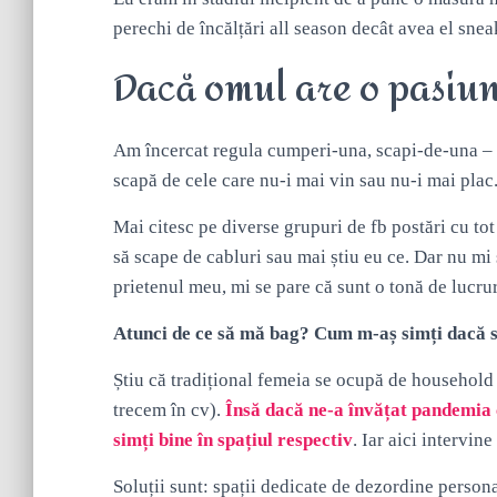
perechi de încălțări all season decât avea el snea
Dacă omul are o pasiune
Am încercat regula cumperi-una, scapi-de-una – nu
scapă de cele care nu-i mai vin sau nu-i mai plac
Mai citesc pe diverse grupuri de fb postări cu tot 
să scape de cabluri sau mai știu eu ce. Dar nu mi 
prietenul meu, mi se pare că sunt o tonă de lucruri
Atunci de ce să mă bag? Cum m-aș simți dacă s
Știu că tradițional femeia se ocupă de household 
trecem în cv).
Însă dacă ne-a învățat pandemia c
simți bine în spațiul respectiv
. Iar aici intervin
Soluții sunt: spații dedicate de dezordine perso