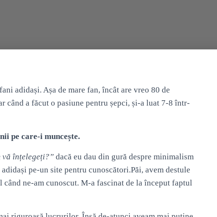
fani adidași. Așa de mare fan, încât are vreo 80 de
ar când a făcut o pasiune pentru șepci, și-a luat 7-8 într-
nii pe care-i muncește.
 vă înțelegeți?”
dacă eu dau din gură despre minimalism
 adidași pe-un site pentru cunoscători.Păi, avem destule
 el când ne-am cunoscut. M-a fascinat de la început faptul
mai riguroasă lucrurilor. Însă de-atunci aveam mai puține