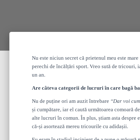
Nu este niciun secret că prietenul meu este mare 
perechi de încălțări sport. Vreo sută de tricouri, i
un an.
Are câteva categorii de lucruri în care bagă ba
Nu de puține ori am auzit întrebare
“Dar voi cum
și cumpătare, iar el caută următoarea comoară de
alte lucruri în comun. În plus, știam asta despre
că-și asortează mereu tricourile cu adidașii.
Eu eram în stadiul incipient de a pune o măsură 