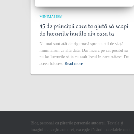
MINIMALISM
45 de principii care te ajută să scapi
de lucrurile inutile din casa ta
Nu mai sunt atât de riguroasă spre un stil de viață
minimalism ca altă dată. Dar încerc pe cât posibil să
nu las lucrurile să ia cu asalt locul în care trăiesc. De
aceea folosesc
Read more
Blog personal cu părerile personale autoarei. Textele și
imaginile aparțin autoarei, excepție făcând materialele unde