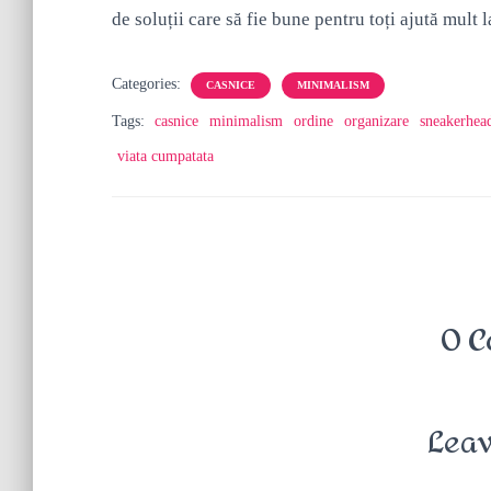
de soluții care să fie bune pentru toți ajută mult l
Categories:
CASNICE
MINIMALISM
Tags:
casnice
minimalism
ordine
organizare
sneakerhea
viata cumpatata
0 C
Leav