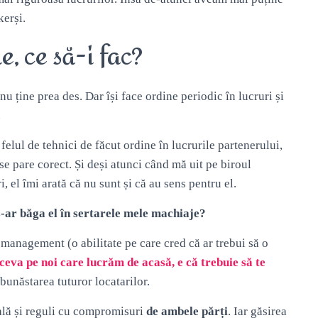
kerși.
, ce să-i fac?
 ține prea des. Dar își face ordine periodic în lucruri și
.
felul de tehnici de făcut ordine în lucrurile partenerului,
se pare corect. Și deși atunci când mă uit pe biroul
, el îmi arată că nu sunt și că au sens pentru el.
-ar băga el în sertarele mele machiaje?
management (o abilitate pe care cred că ar trebui să o
eva pe noi care lucrăm de acasă, e că trebuie să te
e bunăstarea tuturor locatarilor.
nală și reguli cu compromisuri
de ambele părți
. Iar găsirea