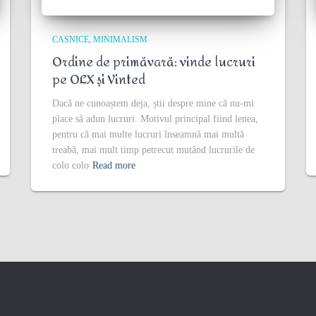
CASNICE
MINIMALISM
Ordine de primăvară: vinde lucruri
pe OLX și Vinted
Dacă ne cunoaștem deja, știi despre mine că nu-mi
place să adun lucruri. Motivul principal fiind lenea,
pentru că mai multe lucruri înseamnă mai multă
treabă, mai mult timp petrecut mutând lucrurile de
colo colo
Read more