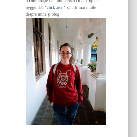
o combinație de minimalism cu o strop de
hygge. Dă *
click aici
* să afli mai multe
despre mine și blog.