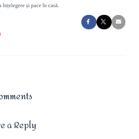
a înțelegere și pace în casă.
d
omments
e a Reply