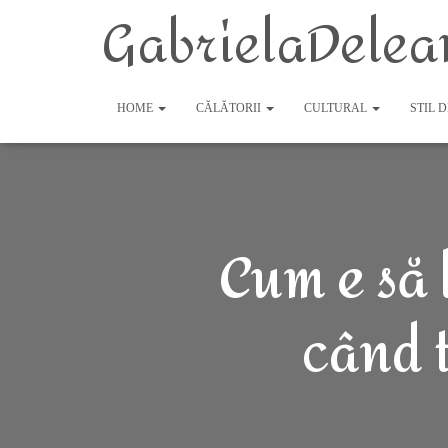
GabrielaDelea
HOME
CĂLĂTORII
CULTURAL
STIL 
Cum e să 
când t