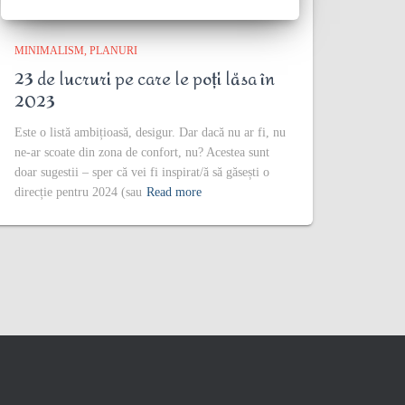
MINIMALISM
PLANURI
23 de lucruri pe care le poți lăsa în
2023
Este o listă ambițioasă, desigur. Dar dacă nu ar fi, nu
ne-ar scoate din zona de confort, nu? Acestea sunt
doar sugestii – sper că vei fi inspirat/ă să găsești o
direcție pentru 2024 (sau
Read more