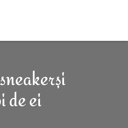
 sneakerși
i de ei