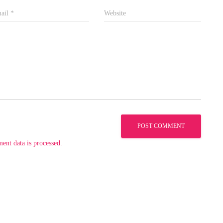
ail
*
Website
nt data is processed.