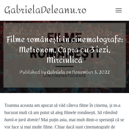
GabrielaDeleanu.ro
TOGG
Filme românești în cinematografe:
Metronom, Capra cu 3 iezi,
Mirciulică
Published by
Gabriela
on
November 3, 2022
Toamna aceasta am apucat să văd câteva filme în cinema, și m-a
bucurat mult că am putut să aleg filmele românești.
Să rămână
banii-n țară domle!
Mai puțin asta, mai mult dintr-o speranță că se
vor face și mai multe filme. Chiar dacă sunt cinematografe de