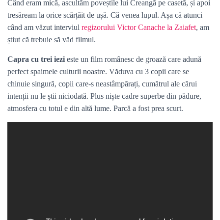
Când eram mică, ascultăm poveștile lui Creangă pe casetă, și apoi
tresăream la orice scârțâit de ușă. Că venea lupul. Așa că atunci
când am văzut interviul
regizorului Victor Canache la Zaiafet
, am
știut că trebuie să văd filmul.
Capra cu trei iezi
este un film românesc de groază care adună
perfect spaimele culturii noastre. Văduva cu 3 copii care se
chinuie singură, copii care-s neastâmpărați, cumătrul ale cărui
intenții nu le știi niciodată. Plus niște cadre superbe din pădure,
atmosfera cu totul e din altă lume. Parcă a fost prea scurt.