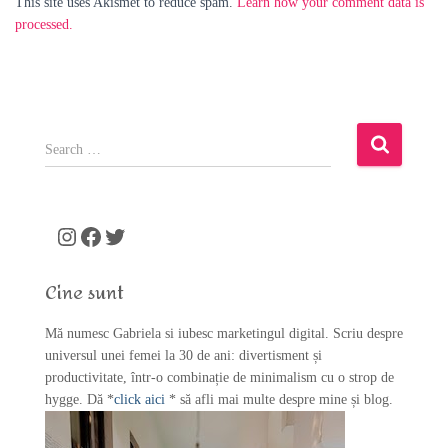
This site uses Akismet to reduce spam.
Learn how your comment data is
processed.
S
e
a
r
c
Instagram
Facebook
Twitter
h
f
Cine sunt
o
r
Mă numesc Gabriela si iubesc marketingul digital. Scriu despre
:
universul unei femei la 30 de ani: divertisment și
productivitate, într-o combinație de minimalism cu o strop de
hygge. Dă *
click aici
* să afli mai multe despre mine și blog.