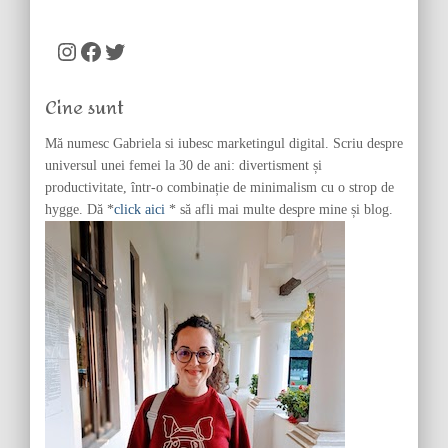
a
r
c
Instagram
Facebook
Twitter
h
f
Cine sunt
o
r
Mă numesc Gabriela si iubesc marketingul digital. Scriu despre
:
universul unei femei la 30 de ani: divertisment și
productivitate, într-o combinație de minimalism cu o strop de
hygge. Dă *
click aici
* să afli mai multe despre mine și blog.