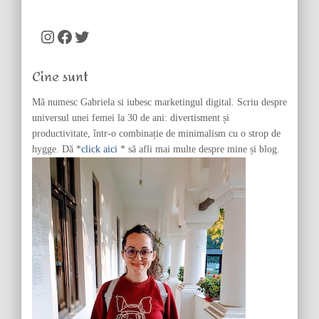
a
r
c
Instagram
Facebook
Twitter
h
f
Cine sunt
o
r
Mă numesc Gabriela si iubesc marketingul digital. Scriu despre
:
universul unei femei la 30 de ani: divertisment și
productivitate, într-o combinație de minimalism cu o strop de
hygge. Dă *
click aici
* să afli mai multe despre mine și blog.