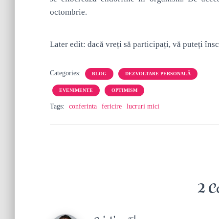
octombrie.
Later edit: dacă vreți să participați, vă puteți îns
Categories:
BLOG
DEZVOLTARE PERSONALĂ
EVENIMENTE
OPTIMISM
Tags:
conferinta
fericire
lucruri mici
2 C