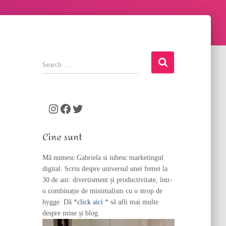
S
e
a
r
c
Instagram
Facebook
Twitter
h
f
Cine sunt
o
r
Mă numesc Gabriela si iubesc marketingul
:
digital. Scriu despre universul unei femei la
30 de ani: divertisment și productivitate, într-
o combinație de minimalism cu o strop de
hygge. Dă *
click aici
* să afli mai multe
despre mine și blog.