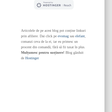
Articolele de pe acest blog pot conține linkuri
prin afiliere. Dai click pe
evomag
sau
elefant
,
comanzi ceva de la ei, iar eu primesc un
procent din comandă, fără să fii taxat în plus.
Mulțumesc pentru susținere!
Blog găzduit
de
Hostinger