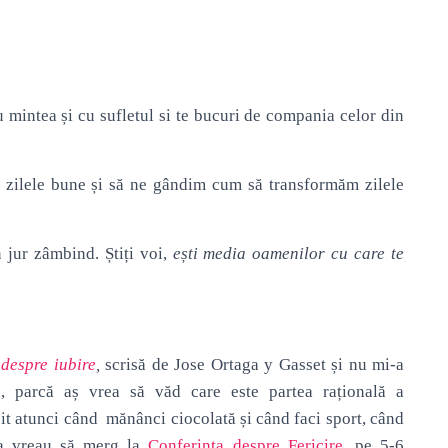
u mintea și cu sufletul si te bucuri de compania celor din
u zilele bune și să ne gândim cum să transformăm zilele
n jur zâmbind. Știți voi,
ești media oamenilor cu care te
 despre iubire
,
scrisă de Jose Ortaga y Gasset și nu mi-a
ă, parcă aș vrea să văd care este partea rațională a
icit atunci când mănânci ciocolată și când faci sport, când
ea vreau să merg la
Conferința despre Fericire
, pe 5-6