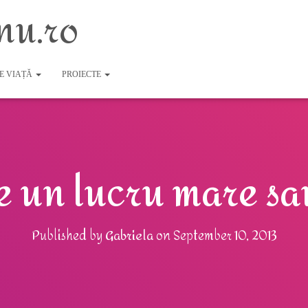
nu.ro
DE VIAȚĂ
PROIECTE
 e un lucru mare s
Published by
Gabriela
on
September 10, 2013