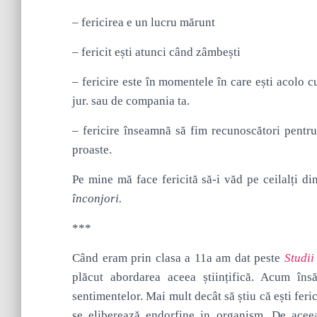
– fericirea e un lucru mărunt
– fericit ești atunci când zâmbești
– fericire este în momentele în care ești acolo c
jur. sau de compania ta.
– fericire înseamnă să fim recunoscători pentr
proaste.
Pe mine mă face fericită să-i văd pe ceilalți di
înconjori.
***
Când eram prin clasa a 11a am dat peste
Studii
plăcut abordarea aceea științifică. Acum îns
sentimentelor. Mai mult decât să știu că ești fer
se eliberează endorfine in organism. De ace