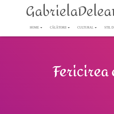
GabrielaDelea
HOME
CĂLĂTORII
CULTURAL
STIL 
Fericirea