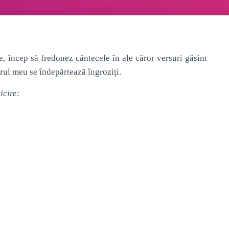
, încep să fredonez cântecele în ale căror versuri găsim
urul meu se îndepărtează îngroziți.
ricire: