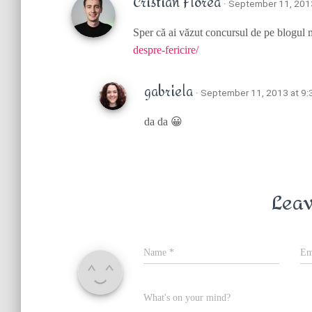
Cristian Florea
· September 11, 201
Sper că ai văzut concursul de pe blogul
despre-fericire/
gabriela
· September 11, 2013 at 9
da da 😀
Leav
Name
*
Em
What's on your mind?