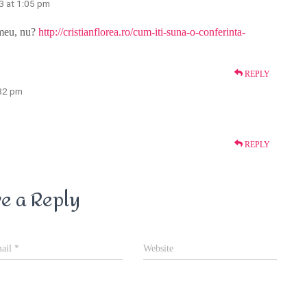
3 at 1:05 pm
 meu, nu?
http://cristianflorea.ro/cum-iti-suna-o-conferinta-
REPLY
:32 pm
REPLY
e a Reply
ail
*
Website