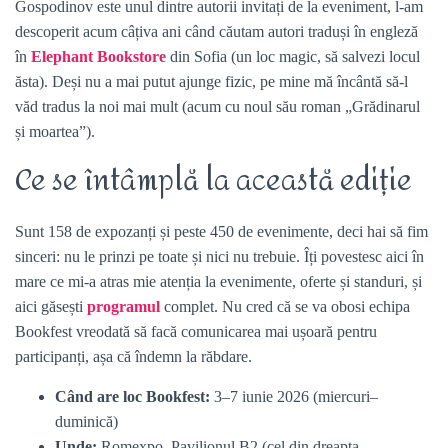
Gospodinov este unul dintre autorii invitați de la eveniment, l-am
descoperit acum câțiva ani când căutam autori traduși în engleză
în
Elephant Bookstore
din Sofia (un loc magic, să salvezi locul
ăsta). Deși nu a mai putut ajunge fizic, pe mine mă încântă să-l
văd tradus la noi mai mult (acum cu noul său roman „Grădinarul
și moartea”).
Ce se întâmplă la această ediție
Sunt 158 de expozanți și peste 450 de evenimente, deci hai să fim
sinceri: nu le prinzi pe toate și nici nu trebuie. Îți povestesc aici în
mare ce mi-a atras mie atenția la evenimente, oferte și standuri, și
aici găsești
programul
complet. Nu cred că se va obosi echipa
Bookfest vreodată să facă comunicarea mai ușoară pentru
participanți, așa că îndemn la răbdare.
Când are loc Bookfest:
3–7 iunie 2026 (miercuri–
duminică)
Unde:
Romexpo, Pavilionul B2 (cel din dreapta