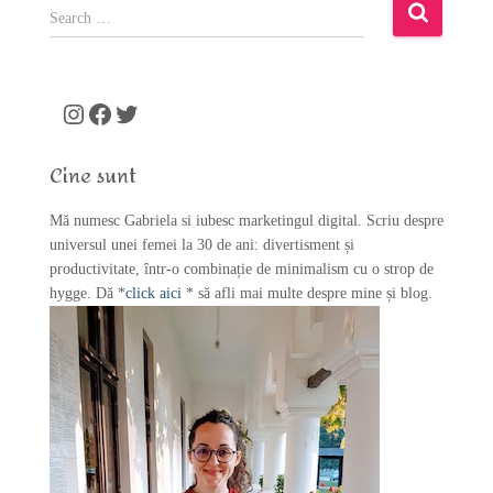
S
e
a
r
c
Instagram
Facebook
Twitter
h
f
Cine sunt
o
r
Mă numesc Gabriela si iubesc marketingul digital. Scriu despre
:
universul unei femei la 30 de ani: divertisment și
productivitate, într-o combinație de minimalism cu o strop de
hygge. Dă *
click aici
* să afli mai multe despre mine și blog.