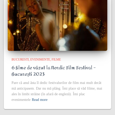
BUCURESTI
EVENIMENTE
FILME
6 filme de văzut la Nordic Film Festival –
București 2023
Pare că anul ăsta îl dedic festivalurilor de film mai mult decât
mă anticipasem. Dar nu mă plâng. Îmi place să văd filme, mai
ales în limbi străine (în afară de engleză). Îmi plac
evenimentele
Read more