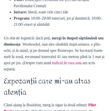
Pavilionului Central)
Intrare:
liberă, toate cele cinci zile
Program:
10:00–20:00 miercuri, joi și duminică; 10:00–
21:00 vineri și sâmbătă
Un sfat de logistică: dacă poți,
mergi în timpul săptămânii sau
dimineața
. Weekendul, mai ales sâmbătă după-amiaza, e plin-
ochi, și la stand, și pe drumul spre Romexpo. Se lucrează foarte
mult în zonă, recomand tramvaiul 41 sau metrou până la 1 mai și
apoi pe jos. (Despre cum arată
traficul în vara asta
am scris
separat.
Expozanții care mi-au atras
atenția
Când ajung la Bookfest, merg la sigur la două edituri:
Pilot