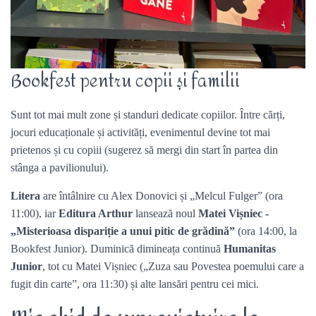
Bookfest pentru copii și familii
Sunt tot mai mult zone și standuri dedicate copiilor. Între cărți,
jocuri educaționale și activități, evenimentul devine tot mai
prietenos și cu copiii (sugerez să mergi din start în partea din
stânga a pavilionului).
Litera
are întâlnire cu Alex Donovici și „Melcul Fulger” (ora
11:00), iar
Editura Arthur
lansează noul
Matei Vișniec -
„Misterioasa dispariție a unui pitic de grădină”
(ora 14:00, la
Bookfest Junior). Duminică dimineața continuă
Humanitas
Junior
, tot cu Matei Vișniec („Zuza sau Povestea poemului care a
fugit din carte”, ora 11:30) și alte lansări pentru cei mici.