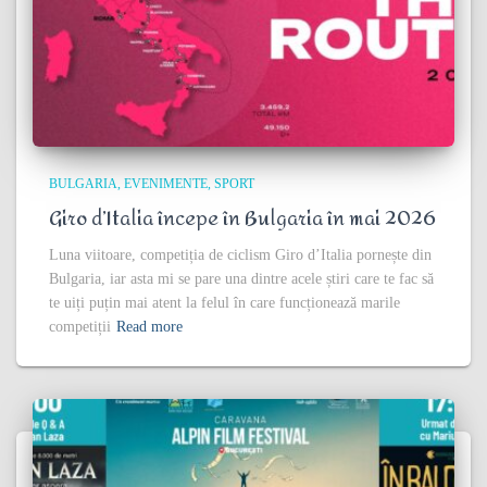
BULGARIA
EVENIMENTE
SPORT
Giro d’Italia începe în Bulgaria în mai 2026
Luna viitoare, competiția de ciclism Giro d’Italia pornește din
Bulgaria, iar asta mi se pare una dintre acele știri care te fac să
te uiți puțin mai atent la felul în care funcționează marile
competiții
Read more