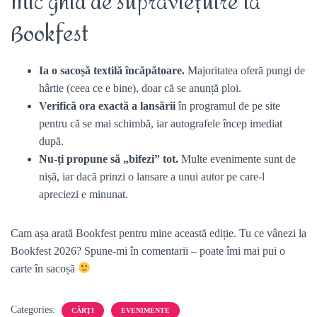
Mic ghid de supraviețuire la
Bookfest
Ia o sacoșă textilă încăpătoare.
Majoritatea oferă pungi de
hârtie (ceea ce e bine), doar că se anunță ploi.
Verifică ora exactă a lansării
în programul de pe site
pentru că se mai schimbă, iar autografele încep imediat
după.
Nu-ți propune să „bifezi” tot.
Multe evenimente sunt de
nișă, iar dacă prinzi o lansare a unui autor pe care-l
apreciezi e minunat.
Cam așa arată Bookfest pentru mine această ediție. Tu ce vânezi la
Bookfest 2026? Spune-mi în comentarii – poate îmi mai pui o
carte în sacoșă
Categories:
CĂRŢI
EVENIMENTE