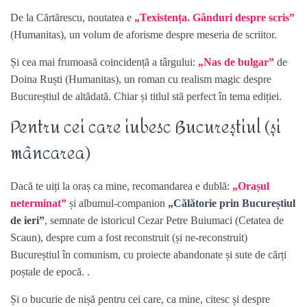
De la Cărtărescu, noutatea e
„Texistența. Gânduri despre scris”
(Humanitas), un volum de aforisme despre meseria de scriitor.
Și cea mai frumoasă coincidență a târgului:
„Nas de bulgar”
de
Doina Ruști (Humanitas), un roman cu realism magic despre
Bucureștiul de altădată. Chiar și titlul stă perfect în tema ediției.
Pentru cei care iubesc Bucureștiul (și
mâncarea)
Dacă te uiți la oraș ca mine, recomandarea e dublă:
„Orașul
neterminat”
și albumul-companion
„Călătorie prin Bucureștiul
de ieri”
, semnate de istoricul Cezar Petre Buiumaci (Cetatea de
Scaun), despre cum a fost reconstruit (și ne-reconstruit)
Bucureștiul în comunism, cu proiecte abandonate și sute de cărți
poștale de epocă. .
Și o bucurie de nișă pentru cei care, ca mine, citesc și despre