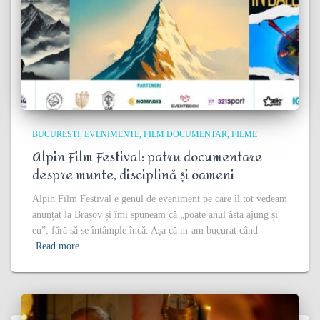
BUCURESTI
EVENIMENTE
FILM DOCUMENTAR
FILME
Alpin Film Festival: patru documentare
despre munte, disciplină și oameni
Alpin Film Festival e genul de eveniment pe care îl tot vedeam
anunțat la Brașov și îmi spuneam că „poate anul ăsta ajung și
eu”, fără să se întâmple încă. Așa că m-am bucurat când
Read more