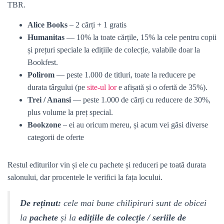
TBR.
Alice Books
– 2 cărți + 1 gratis
Humanitas
— 10% la toate cărțile, 15% la cele pentru copii
și prețuri speciale la edițiile de colecție, valabile doar la
Bookfest.
Polirom
— peste 1.000 de titluri, toate la reducere pe
durata târgului (pe
site-ul lor
e afișată și o ofertă de 35%).
Trei / Anansi
— peste 1.000 de cărți cu reducere de 30%,
plus volume la preț special.
Bookzone
– ei au oricum mereu, și acum vei găsi diverse
categorii de oferte
Restul editurilor vin și ele cu pachete și reduceri pe toată durata
salonului, dar procentele le verifici la fața locului.
De reținut:
cele mai bune chilipiruri sunt de obicei
la
pachete
și la
edițiile de colecție / seriile de