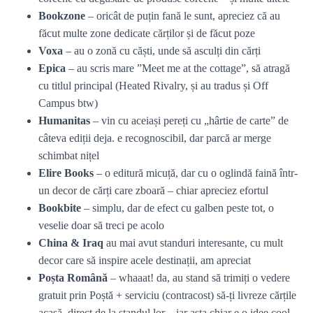
Bookzone
– oricât de puțin fană le sunt, apreciez că au
făcut multe zone dedicate cărților și de făcut poze
Voxa
– au o zonă cu căști, unde să asculți din cărți
Epica
– au scris mare ”Meet me at the cottage”, să atragă
cu titlul principal (Heated Rivalry, și au tradus și Off
Campus btw)
Humanitas
– vin cu aceiași pereți cu „hârtie de carte” de
câteva ediții deja. e recognoscibil, dar parcă ar merge
schimbat nițel
Elire Books
– o editură micuță, dar cu o oglindă faină într-
un decor de cărți care zboară – chiar apreciez efortul
Bookbite
– simplu, dar de efect cu galben peste tot, o
veselie doar să treci pe acolo
China & Iraq
au mai avut standuri interesante, cu mult
decor care să inspire acele destinații, am apreciat
Poșta Română
– whaaat! da, au stand să trimiți o vedere
gratuit prin Poștă + serviciu (contracost) să-ți livreze cărțile
acasă, direct de la standul lor – iar asta chiar e o idee cool