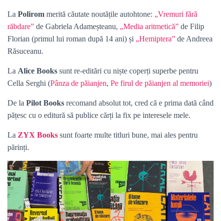
La
Polirom
merită căutate noutățile autohtone:
„Vremuri fără
răbdare”
de Gabriela Adameșteanu,
„Media aritmetică”
de Filip
Florian (primul lui roman după 14 ani) și
„Hemiptera”
de Andreea
Răsuceanu.
La
Alice Books
sunt re-editări cu niște coperți superbe pentru
Cella Serghi (
Pânza de păianjen
,
Pe firul de păianjen al memoriei
)
De la
Pilot Books
recomand absolut tot, cred că e prima dată când
pățesc cu o editură să publice cărți la fix pe interesele mele.
La
ZYX Books
sunt foarte multe titluri bune, mai ales pentru
părinți.