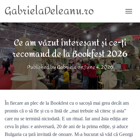
GabrielaDeleanu.ro
TOGG
Ce am văzut interesant și ce-ți
recomand de la Bookfest 2026
Published by
Gabriela
on
June 4, 2026
În fiecare an plec de la Bookfest cu o sacoșă mai grea decât am
promis că o să fie și cu o listă de „mai trebuie să citesc și asta”
care nu se termină niciodată. E un ritual. Iar anul ăsta ediția are
ceva în plus: e aniversară, 20 de ani de la prima ediție, și aduce
Bulgaria ca țară invitată de onoare. M-a bucurat să văd că Georgi