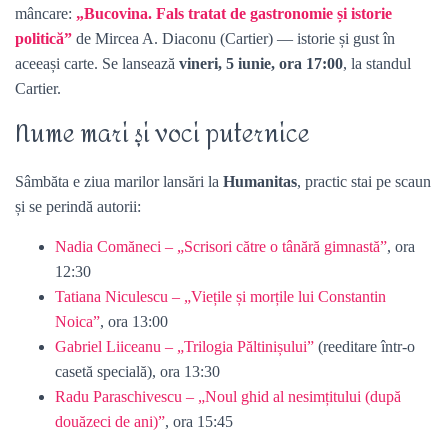
mâncare:
„Bucovina. Fals tratat de gastronomie și istorie
politică”
de Mircea A. Diaconu (Cartier) — istorie și gust în
aceeași carte. Se lansează
vineri, 5 iunie, ora 17:00
, la standul
Cartier.
Nume mari și voci puternice
Sâmbăta e ziua marilor lansări la
Humanitas
, practic stai pe scaun
și se perindă autorii:
Nadia Comăneci – „Scrisori către o tânără gimnastă”
, ora
12:30
Tatiana Niculescu – „Viețile și morțile lui Constantin
Noica”
, ora 13:00
Gabriel Liiceanu – „Trilogia Păltinișului”
(reeditare într-o
casetă specială), ora 13:30
Radu Paraschivescu – „Noul ghid al nesimțitului (după
douăzeci de ani)”
, ora 15:45