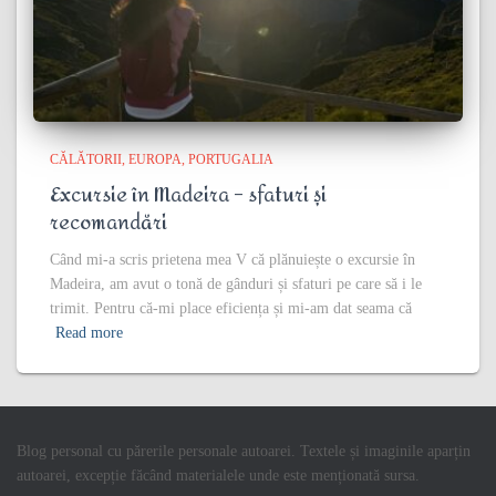
CĂLĂTORII
EUROPA
PORTUGALIA
Excursie în Madeira – sfaturi și
recomandări
Când mi-a scris prietena mea V că plănuiește o excursie în
Madeira, am avut o tonă de gânduri și sfaturi pe care să i le
trimit. Pentru că-mi place eficiența și mi-am dat seama că
Read more
Blog personal cu părerile personale autoarei. Textele și imaginile aparțin
autoarei, excepție făcând materialele unde este menționată sursa.