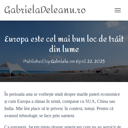
GabrielaDeleanu.ro
TOGG
Europa este cel mai bun loc de trăit
din lume
Published by
Gabriela
on
April 22, 2025
În perioada asta se vorbește mult despre marile puteri economice
și cum Europa a rămas în urmă, comparat cu SUA, China sau
India. Mie îmi place să le privesc în context, totuși. Pentru că
avansul tehnologic se face prin oameni.
Ca europeni, facem mișto despre americani cum nu au servicii de