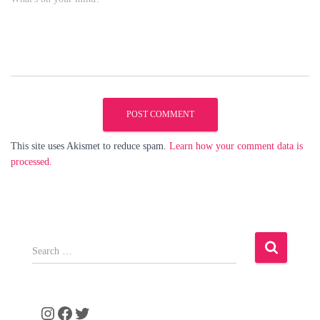
This site uses Akismet to reduce spam.
Learn how your comment data is
processed.
S
e
a
r
c
Instagram
Facebook
Twitter