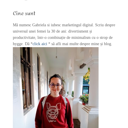
h
f
Cine sunt
o
r
Mă numesc Gabriela si iubesc marketingul digital. Scriu despre
:
universul unei femei la 30 de ani: divertisment și
productivitate, într-o combinație de minimalism cu o strop de
hygge. Dă *
click aici
* să afli mai multe despre mine și blog.