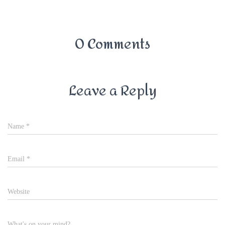
0 Comments
Leave a Reply
Name
*
Email
*
Website
What's on your mind?