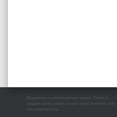
Blog personal cu părerile personale autoarei. Textele și
imaginile aparțin autoarei, excepție făcând materialele unde
este menționată sursa.