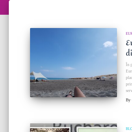
EU
E
d
În 
Eur
pla
pri
serv
By
BL