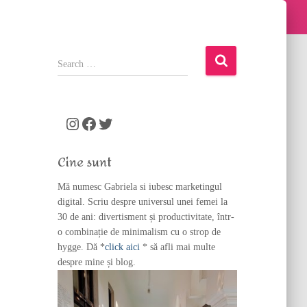
S
e
a
r
c
Instagram
Facebook
Twitter
h
f
Cine sunt
o
r
Mă numesc Gabriela si iubesc marketingul
:
digital. Scriu despre universul unei femei la
30 de ani: divertisment și productivitate, într-
o combinație de minimalism cu o strop de
hygge. Dă *
click aici
* să afli mai multe
despre mine și blog.