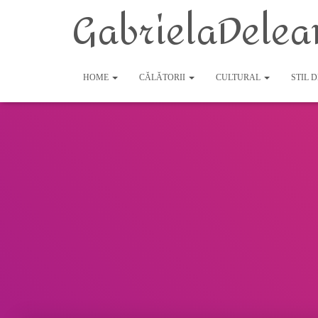
GabrielaDelea
HOME
CĂLĂTORII
CULTURAL
STIL 