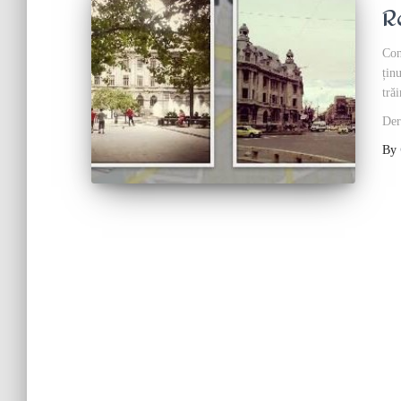
R
Con
țin
trăi
Der
By