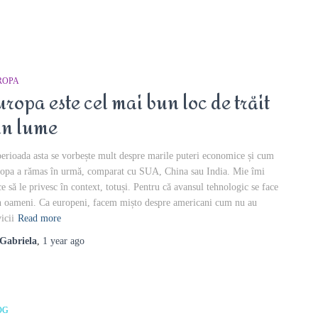
ROPA
uropa este cel mai bun loc de trăit
in lume
perioada asta se vorbește mult despre marile puteri economice și cum
opa a rămas în urmă, comparat cu SUA, China sau India. Mie îmi
ce să le privesc în context, totuși. Pentru că avansul tehnologic se face
n oameni. Ca europeni, facem mișto despre americani cum nu au
icii
Read more
Gabriela
,
1 year
ago
OG