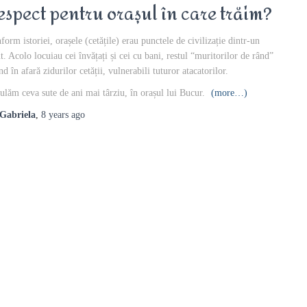
espect pentru orașul în care trăim?
form istoriei, orașele (cetățile) erau punctele de civilizație dintr-un
ut. Acolo locuiau cei învățați și cei cu bani, restul “muritorilor de rând”
nd în afară zidurilor cetății, vulnerabili tuturor atacatorilor.
ulăm ceva sute de ani mai târziu, în orașul lui Bucur.
(more…)
Gabriela
,
8 years
ago