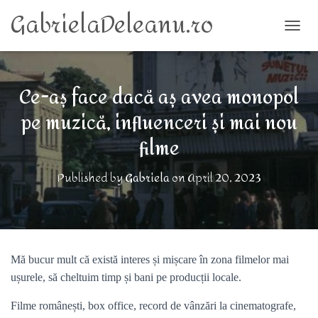
GabrielaDeleanu.ro
TOGG
Ce-aș face dacă aș avea monopol
pe muzică, influenceri și mai nou
filme
Published by
Gabriela
on
April 20, 2023
Mă bucur mult că există interes și mișcare în zona filmelor mai
ușurele, să cheltuim timp și bani pe producții locale.
Filme românești, box office, record de vânzări la cinematografe,