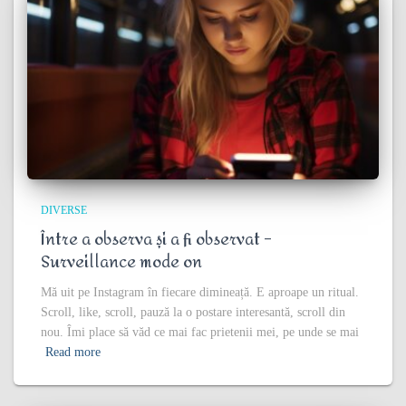
DIVERSE
Între a observa și a fi observat –
Surveillance mode on
Mă uit pe Instagram în fiecare dimineață. E aproape un ritual.
Scroll, like, scroll, pauză la o postare interesantă, scroll din
nou. Îmi place să văd ce mai fac prietenii mei, pe unde se mai
Read more