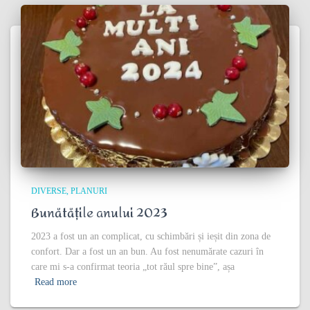
DIVERSE
PLANURI
Bunătățile anului 2023
2023 a fost un an complicat, cu schimbări și ieșit din zona de
confort. Dar a fost un an bun. Au fost nenumărate cazuri în
care mi s-a confirmat teoria „tot răul spre bine”, așa
Read more