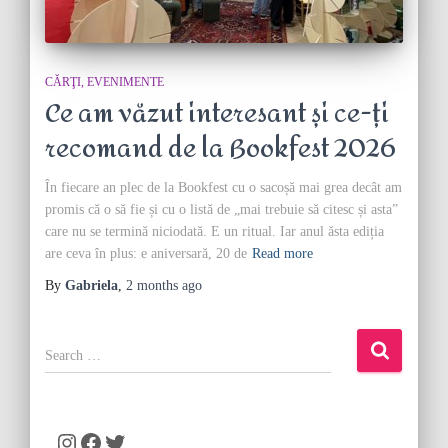
CĂRŢI
EVENIMENTE
Ce am văzut interesant și ce-ți
recomand de la Bookfest 2026
În fiecare an plec de la Bookfest cu o sacoșă mai grea decât am
promis că o să fie și cu o listă de „mai trebuie să citesc și asta”
care nu se termină niciodată. E un ritual. Iar anul ăsta ediția
are ceva în plus: e aniversară, 20 de
Read more
By
Gabriela
,
2 months
ago
S
e
a
r
c
Instagram
Facebook
Twitter