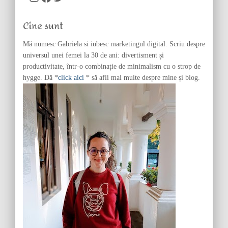
h
f
Cine sunt
o
r
Mă numesc Gabriela si iubesc marketingul digital. Scriu despre
:
universul unei femei la 30 de ani: divertisment și
productivitate, într-o combinație de minimalism cu o strop de
hygge. Dă *
click aici
* să afli mai multe despre mine și blog.