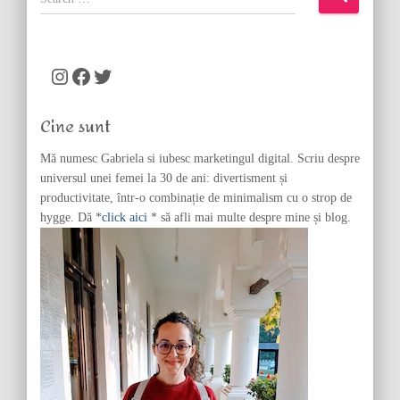
e
a
r
c
Instagram
Facebook
Twitter
h
f
Cine sunt
o
r
Mă numesc Gabriela si iubesc marketingul digital. Scriu despre
:
universul unei femei la 30 de ani: divertisment și
productivitate, într-o combinație de minimalism cu o strop de
hygge. Dă *
click aici
* să afli mai multe despre mine și blog.