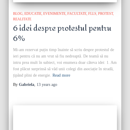
BLOG
EDUCATIE
EVENIMENTE
FACULTATE
FLLS
PROTEST
REALITATE
6 idei despre protestul pentru
6%
Mi-am rezervat puțin timp înainte să scriu despre protestul de
ieri pentru că nu am vrut să fiu nedreaptă. De teamă să nu
intru prea mult în subiect, voi enumera doar câteva idei: 1. Am
fost plăcut surprinsă să văd unii colegi din asociație în stradă,
țipând plini de energie.
Read more
By
Gabriela
,
13 years
ago