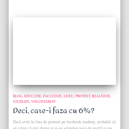
BLOG
EDUCATIE
FACULTATE
LICEU
PROTEST
REALITATE
STUDLIFE
VOLUNTARIAT
Deci, care-i faza cu 6%?
Dacă aveți în lista de prieteni pe facebook studenți, probabil că
ați văzut că unii dintre ei și-au schimbat poza de profil și cea