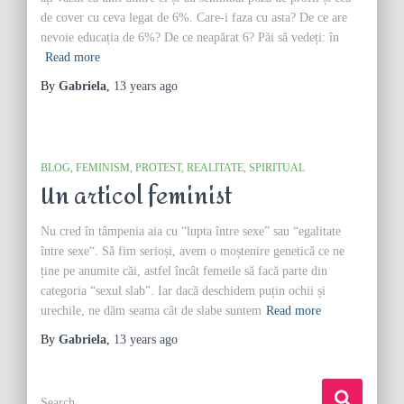
de cover cu ceva legat de 6%. Care-i faza cu asta? De ce are
nevoie educația de 6%? De ce neapărat 6? Păi să vedeți: în
Read more
By
Gabriela
,
13 years
ago
BLOG
FEMINISM
PROTEST
REALITATE
SPIRITUAL
Un articol feminist
Nu cred în tâmpenia aia cu “lupta între sexe” sau “egalitate
între sexe“. Să fim serioși, avem o moștenire genetică ce ne
ține pe anumite căi, astfel încât femeile să facă parte din
categoria “sexul slab”. Iar dacă deschidem puțin ochii și
urechile, ne dăm seama cât de slabe suntem
Read more
By
Gabriela
,
13 years
ago
S