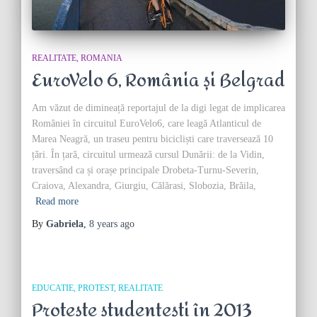
REALITATE
ROMANIA
EuroVelo 6, România și Belgrad
Am văzut de dimineață reportajul de la digi legat de implicarea
României în circuitul EuroVelo6, care leagă Atlanticul de
Marea Neagră, un traseu pentru bicicliști care traversează 10
țări. În țară, circuitul urmează cursul Dunării: de la Vidin,
traversând ca și orașe principale Drobeta-Turnu-Severin,
Craiova, Alexandra, Giurgiu, Călărasi, Slobozia, Brăila,
Read more
By
Gabriela
,
8 years
ago
EDUCATIE
PROTEST
REALITATE
Proteste studențești în 2013