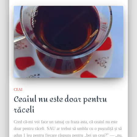
CEAI
Ceaiul nu este doar pentru
răceli
Cred că-mi voi face un tatuaj cu fraza asta, că ceaiul nu este
doar pentru răceli. SAU ar trebui să umblu cu o pușculiță și să
adun 1 leu pentru fiecare răspuns pentru „bei un ceai?” — „nu,