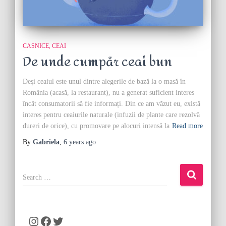
CASNICE
CEAI
De unde cumpăr ceai bun
Deși ceaiul este unul dintre alegerile de bază la o masă în
România (acasă, la restaurant), nu a generat suficient interes
încât consumatorii să fie informați. Din ce am văzut eu, există
interes pentru ceaiurile naturale (infuzii de plante care rezolvă
dureri de orice), cu promovare pe alocuri intensă la
Read more
By
Gabriela
,
6 years
ago
S
e
a
r
c
Instagram
Facebook
Twitter