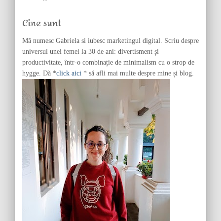
h
f
Cine sunt
o
r
Mă numesc Gabriela si iubesc marketingul digital. Scriu despre
:
universul unei femei la 30 de ani: divertisment și
productivitate, într-o combinație de minimalism cu o strop de
hygge. Dă *
click aici
* să afli mai multe despre mine și blog.