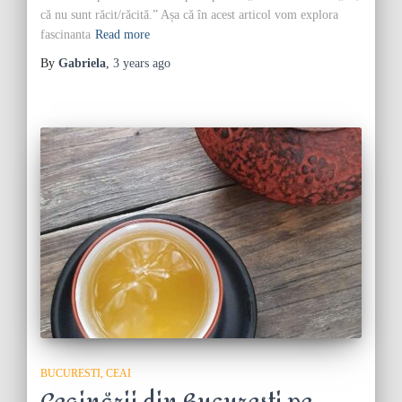
că nu sunt răcit/răcită.” Așa că în acest articol vom explora
fascinanta
Read more
By
Gabriela
,
3 years
ago
BUCURESTI
CEAI